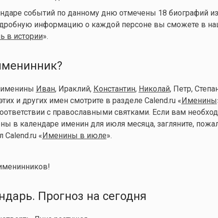
ендаре событий по данному дню отмечены 18 биографий и
одробную информацию о каждой персоне вы сможете в н
ь в истории
».
 именинник?
т именины
Иван
, Ираклий,
Константин
,
Николай
, Петр, Степан
тих и других имен смотрите в разделе Calend.ru «
Именины
оответствии с православными святками. Если вам необход
ны в календаре именин для июля месяца, загляните, пожал
Calend.ru «
Именины в июле
».
именинников!
дарь. Прогноз на сегодня