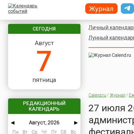
Журнал
Личный календар
СЕГОДНЯ
Лунный календар
Август
7
пятница
Calend.ru
/
Журнал
/
Еж
РЕДАКЦИОННЫЙ
27 июля 2
КАЛЕНДАРЬ
администр
Август, 2026
◀
▶
фестиваль
Пн
Вт
Ср
Чт
Пт
Сб
Вс