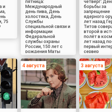
пятница:
четверг: Ден
а и
Международный
борьбы за
ма,
день пива, День
запрещение
ень
холостяка, День
ядерного ору
, 75
Службы
лет назад Г
у
специальной связи и
Титов совер
информации
второй в ис
Федеральной
полёт в косм
службы охраны
лет назад п
России, 150 лет с
первый инте
рождения Маты
сервер
Хари
4 августа
3 августа