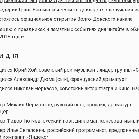
мериканский гастроном Луи Лессинг продал первый гамбур
редерик Грант Бантинг выступил с докладом о получении и
остоялось официальное открытие Волго-Донского канала
ию о праздниках и памятных событиях дня читайте в обз
2018 год
а».
и дня
одился Юрий Хой, советский рок-музыкант, лидер группы «С
одился
Александр Дюма (сын), французский драматург
дился Николай Черкасов, советский актер театра и кино, Н
ер Михаил Лермонтов, русский поэт, прозаик, драматург,
ицер
мер Федор Тютчев, русский поэт, дипломат, консервативны
мер Илья Сегалович, российский программист, предпринима
й компании «Яндекс»