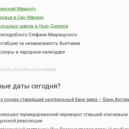
рянский Мамонт»
ковья в Сан-Марино
здушных шаров в Нью-Джерси
реподобного Стефана Махрищского
огибших за независимость Вьетнама
Дозоры в народном календаре
ovincek / Фотобанк Фотодженика
ные даты сегодня?
ыл создан старейший центральный банк мира — Банк Англии 
произошел термидорианский переворот ставший ключевым
цузской революции