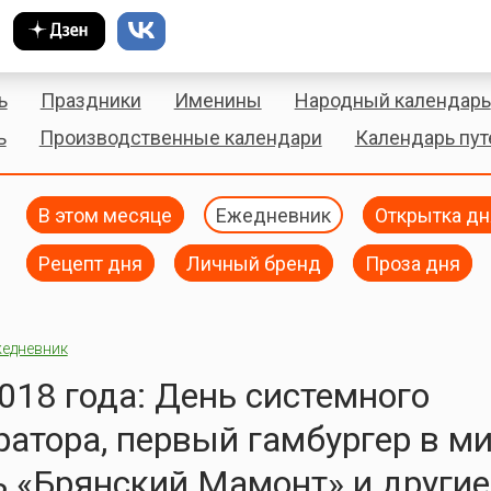
ь
Праздники
Именины
Народный календарь
ь
Производственные календари
Календарь пу
В этом месяце
Ежедневник
Открытка дн
Рецепт дня
Личный бренд
Проза дня
едневник
018 года: День системного
атора, первый гамбургер в ми
 «Брянский Мамонт» и другие