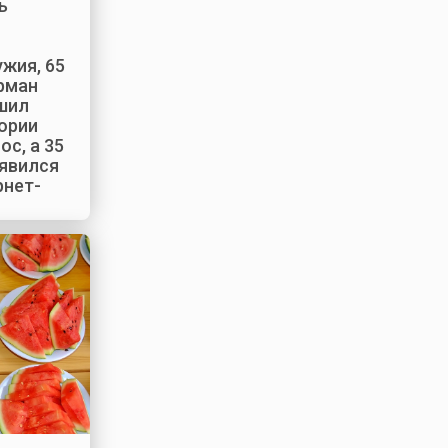
ь
жия, 65
ерман
шил
тории
ос, а 35
оявился
рнет-