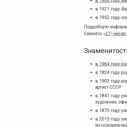
в 1900 году а
в 1921 году Ф
в 1952 году с
Подробную информац
Calend.ru «
27—июля 
Знаменитост
в 1964 году р
в 1824 году р
в 1903 году ро
артист СССР
в 1841 году ум
художник, оф
в 1873 году у
в 2013 году у
из основателе