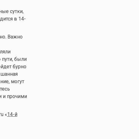
ые сутки,
дится в 14-
но. Важно
вляли
 пути, были
ойдет бурно
ышанная
ние, могут
йтесь
и и прочими
u «
14-й