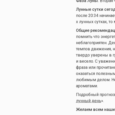
Фаза Луны:
Вторая 
Лунные сутки сегод
после 20:34 начинае
х лунных сутках, то
Общие рекомендац
помнить что энерге
неблагоприятен. Де
темпов движения, н
твердо уверены в г
и весело. С уважен
фраза или прочитан
оказаться полезными
любимым делом. Не
ароматами.
Подробный прогноз л
лунный день
».
Желаем всем нашим