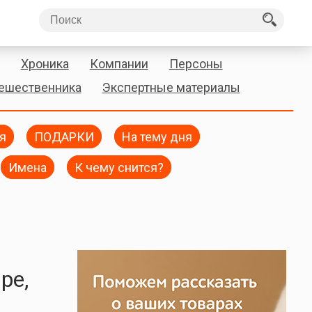
Хроника
Компании
Персоны
тешественника
Экспертные материалы
я
ПОДАРКИ
На тему дня
Имена
К чему снится?
ре,