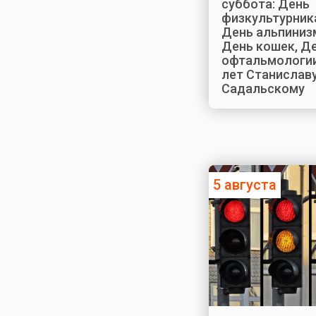
суббота: День
физкультурник
День альпиниз
День кошек, Д
офтальмологии
лет Станислав
Садальскому
5 августа