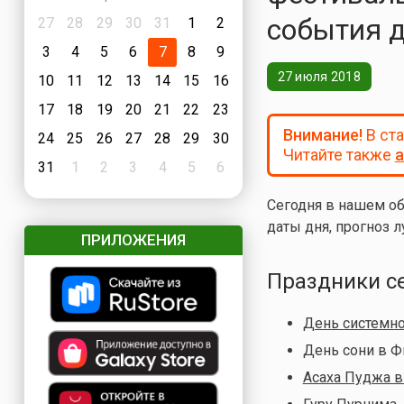
события 
27
28
29
30
31
1
2
3
4
5
6
7
8
9
27 июля 2018
10
11
12
13
14
15
16
17
18
19
20
21
22
23
Внимание!
В ст
24
25
26
27
28
29
30
Читайте также
а
31
1
2
3
4
5
6
Сегодня в нашем о
даты дня, прогноз л
ПРИЛОЖЕНИЯ
Праздники с
День системно
День сони в Ф
Асаха Пуджа в