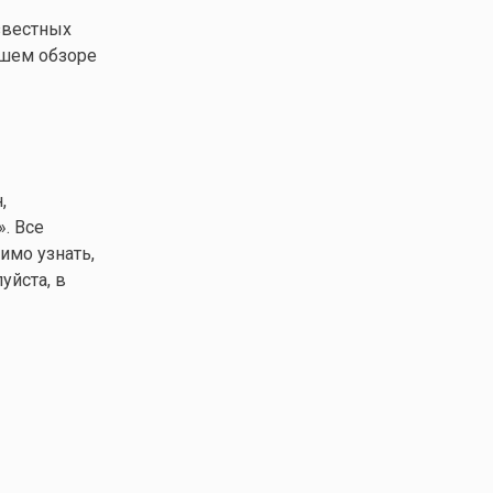
звестных
ашем обзоре
,
». Все
имо узнать,
уйста, в