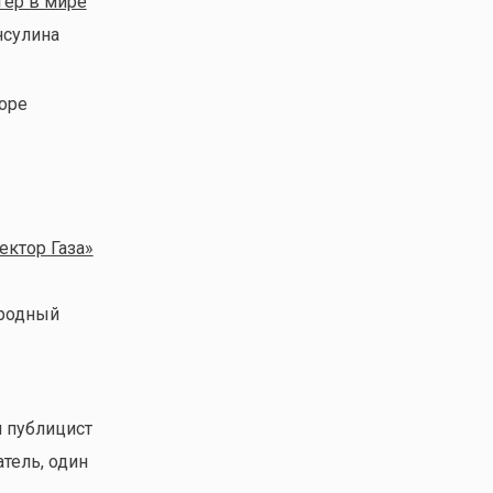
гер в мире
нсулина
оре
ектор Газа»
ародный
й публицист
тель, один