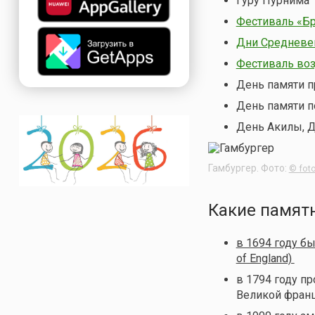
Гуру Пурнима
Фестиваль «Б
Дни Средневе
Фестиваль во
День памяти п
День памяти п
День Акилы, 
Гамбургер. Фото:
© fot
Какие памят
в 1694 году б
of England)
в 1794 году 
Великой фран