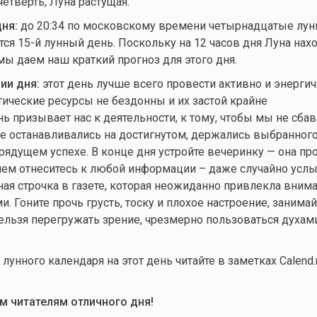
четверть, Луна растущая.
ня:
до 20:34 по московскому времени четырнадцатые лунн
тся 15-й лунный день. Поскольку на 12 часов дня Луна нахо
 мы даем наш краткий прогноз для этого дня.
ии дня:
этот день лучше всего провести активно и энергич
тические ресурсы не бездонны и их застой крайне
нь призывает нас к деятельности, к тому, чтобы мы не сба
е останавливались на достигнутом, держались выбранного
рядущем успехе. В конце дня устройте вечеринку — она пр
ием отнеситесь к любой информации – даже случайно усл
ная строчка в газете, которая неожиданно привлекла внима
. Гоните прочь грусть, тоску и плохое настроение, занима
льзя перегружать зрение, чрезмерно пользоваться духам
унного календаря на этот день читайте в заметках Calend.r
 читателям отличного дня!