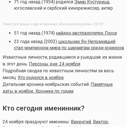
71 год назад (1954) родился
Эмир Кустурица
,
югославский и сербский кинорежиссер, актер
Эмир Кустурица, кадр из фильма «Балканский рубеж» (2018)
51 год назад (1974)
найден австралопитек Люси
23 года назад (2002)
школьник Ян Непомнящий
стал чемпионом мира по шахматам среди юниоров
Известные личности, родившиеся и ушедшие из жизни
в этот день:
Персоны дня: 24 ноября
Подробная сводка по известным личностям за весь
месяц:
Кто родился в ноябре
Детальная хроника ноябрьских событий:
Памятные
даты в ноябре. Хроника по годам
Кто сегодня именинник?
24 ноября празднуют именины:
Викентий
,
Виктор
,