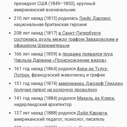
президент США (1849–1850), крупный
американский военачальник
210 лет назад (1815) родилась
Грейс Дарлинг
,
национальная британская героиня
208 лет назад (1817)
в Санкт-Петербурге
состоялась дуэль между графом Завадовским и
офицером Шереметевым
166 лет назад (1859) в
продаже появился труд
Чарльза Дарвина «Происхождение видов»
161 год назад (1864) родился
Анри де Тулуз-
Лотрек
, французский живописец и график
151 год назад (1874)
американец Джозеф Глидден
получил патент на колючую проволоку
141 год назад (1884) родился
Михель де Клерк
,
нидерландский архитектор
137 лет назад (1888) родился
Дейл Карнеги
,
американский педагог, психолог, писатель