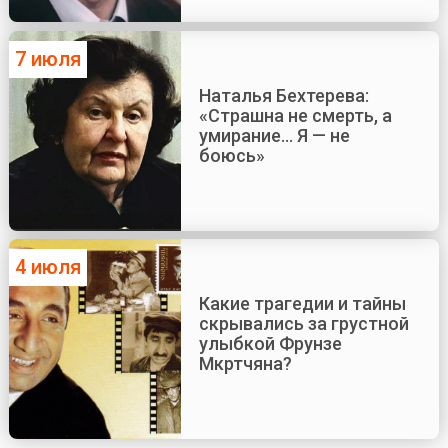
7 июля
Наталья Бехтерева:
«Страшна не смерть, а
умирание... Я — не
боюсь»
4 июля
Какие трагедии и тайны
скрывались за грустной
улыбкой Фрунзе
Мкртчяна?