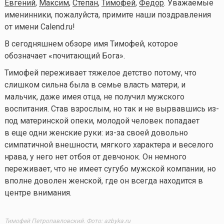
Евгений
,
Максим
,
Степан
,
Тимофей
,
Федор
. Уважаемые
именинники, пожалуйста, примите наши поздравления
от имени Calend.ru!
В сегодняшнем обзоре имя Тимофей, которое
обозначает «почитающий Бога».
Тимофей переживает тяжелое детство потому, что
слишком сильна была в семье власть матери, и
мальчик, даже имея отца, не получил мужского
воспитания. Став взрослым, но так и не вырвавшись из-
под материнской опеки, молодой человек попадает
в еще одни женские руки: из-за своей довольно
симпатичной внешности, мягкого характера и веселого
нрава, у него нет отбоя от девчонок. Он немного
переживает, что не имеет сугубо мужской компании, но
вполне доволен женской, где он всегда находится в
центре внимания.
Тимофей Петропавловский. Фото: azbyka.ru