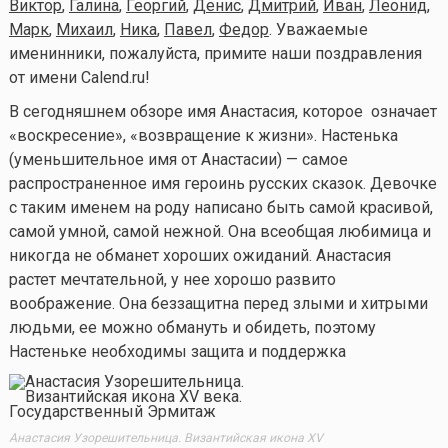
Виктор
,
Галина
,
Георгий
,
Денис
,
Дмитрий
,
Иван
,
Леонид
,
Марк
,
Михаил
,
Ника
,
Павел
,
Федор
. Уважаемые
именинники, пожалуйста, примите наши поздравления
от имени Calend.ru!
В сегодняшнем обзоре имя Анастасия, которое означает
«воскресение», «возвращение к жизни». Настенька
(уменьшительное имя от Анастасии) — самое
распространенное имя героинь русских сказок. Девочке
с таким именем на роду написано быть самой красивой,
самой умной, самой нежной. Она всеобщая любимица и
никогда не обманет хороших ожиданий. Анастасия
растет мечтательной, у нее хорошо развито
воображение. Она беззащитна перед злыми и хитрыми
людьми, ее можно обмануть и обидеть, поэтому
Настеньке необходимы защита и поддержка
Анастасия Узорешительница. Византийская икона XV