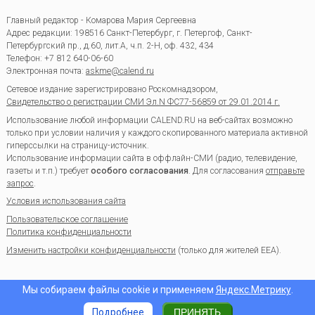
Главный редактор - Комарова Мария Сергеевна
Адрес редакции:
198516
Санкт-Петербург, г. Петергоф
,
Санкт-
Петербургский пр., д.60, лит.А, ч.п. 2-Н, оф. 432, 434
Телефон:
+7 812 640-06-60
Электронная почта:
askme@calend.ru
Сетевое издание зарегистрировано Роскомнадзором,
Свидетельство о регистрации СМИ Эл.N ФС77-56859 от 29.01.2014 г.
Использование любой информации CALEND.RU на веб-сайтах возможно
только при условии наличия у каждого скопированного материала активной
гиперссылки на страницу-источник.
Использование информации сайта в оффлайн-СМИ (радио, телевидение,
газеты и т.п.) требует
особого согласования
. Для согласования
отправьте
запрос
.
Условия использования сайта
Пользовательское соглашение
Политика конфиденциальности
Изменить настройки конфиденциальности
(только для жителей EEA).
Мы собираем файлы cookie и применяем
Яндекс.Метрику
.
Подробнее
ПРИНЯТЬ