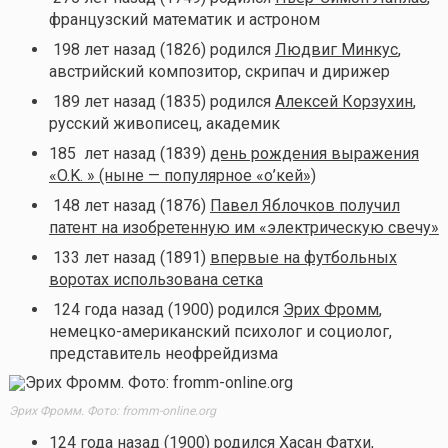
французский математик и астроном
198 лет назад (1826) родился
Людвиг Минкус
,
австрийский композитор, скрипач и дирижер
189 лет назад (1835) родился
Алексей Корзухин
,
русский живописец, академик
185 лет назад (1839)
день рождения выражения
«O.K. » (ныне — популярное «о’кей»)
148 лет назад (1876)
Павел Яблочков получил
патент на изобретенную им «электрическую свечу»
133 лет назад (1891)
впервые на футбольных
воротах использована сетка
124 года назад (1900) родился
Эрих Фромм
,
немецко-американский психолог и социолог,
представитель неофрейдизма
Эрих Фромм. Фото: fromm-online.org
124 года назад (1900) родился
Хасан Фатхи
,