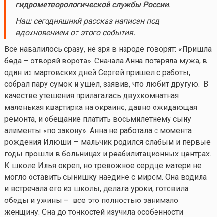
гидрометеорологической службы России.
Наш сегодняшний рассказ написан под
вдохновением от этого события.
Все навалилось сразу, не зря в народе говорят: «Пришла
беда – отворяй ворота». Сначала Анна потеряла мужа, в
один из мартовских дней Сергей пришел с работы,
собрал пару сумок и ушел, заявив, что любит другую. В
качестве утешения прилагалась двухкомнатная
маленькая квартирка на окраине, давно ожидающая
ремонта, и обещание платить восьмилетнему сыну
алименты «по закону». Анна не работала с момента
рождения Илюши — мальчик родился слабым и первые
годы прошли в больницах и реабилитационных центрах.
К школе Илья окреп, но тревожное сердце матери не
могло оставить сынишку наедине с миром. Она водила
и встречала его из школы, делала уроки, готовила
обеды и ужины – все это полностью занимало
женщину. Она до тонкостей изучила особенности