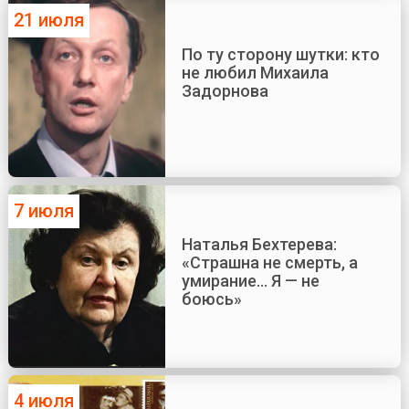
21 июля
По ту сторону шутки: кто
не любил Михаила
Задорнова
7 июля
Наталья Бехтерева:
«Страшна не смерть, а
умирание... Я — не
боюсь»
4 июля