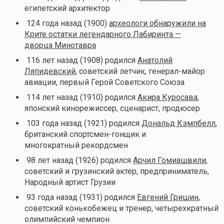
египетский архитектор
124 года назад (1900)
археологи обнаружили на
Крите остатки легендарного Лабиринта —
дворца Минотавра
116 лет назад (1908) родился
Анатолий
Ляпидевский
, советский летчик, генерал-майор
авиации, первый Герой Советского Союза
114 лет назад (1910) родился
Акира Куросава
,
японский кинорежиссер, сценарист, продюсер
103 года назад (1921) родился
Дональд Кэмпбелл
,
британский спортсмен-гонщик и
многократный рекордсмен
98 лет назад (1926) родился
Арчил Гомиашвили
,
советский и грузинский актер, предприниматель,
Народный артист Грузии
93 года назад (1931) родился
Евгений Гришин
,
советский конькобежец и тренер, четырехкратный
олимпийский чемпион