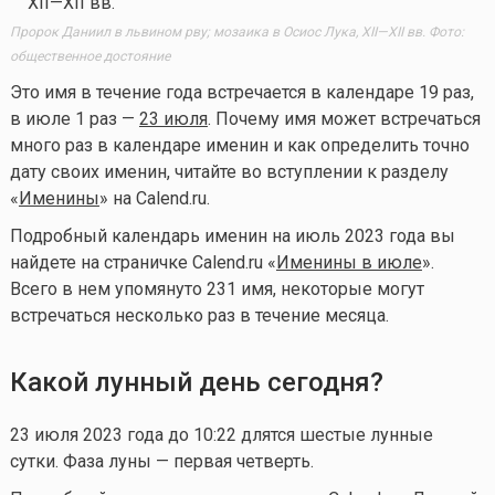
Пророк Даниил в львином рву; мозаика в Осиос Лука, XII—XII вв. Фото:
общественное достояние
Это имя в течение года встречается в календаре 19 раз,
в июле 1 раз —
23 июля
. Почему имя может встречаться
много раз в календаре именин и как определить точно
дату своих именин, читайте во вступлении к разделу
«
Именины
» на Calend.ru.
Подробный календарь именин на июль 2023 года вы
найдете на страничке Calend.ru «
Именины в июле
».
Всего в нем упомянуто 231 имя, некоторые могут
встречаться несколько раз в течение месяца.
Какой лунный день сегодня?
23 июля 2023 года до 10:22 длятся шестые лунные
сутки. Фаза луны — первая четверть.