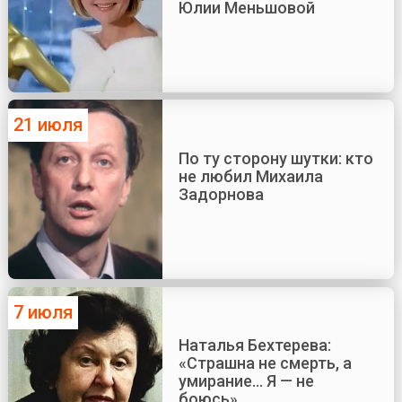
Юлии Меньшовой
21 июля
По ту сторону шутки: кто
не любил Михаила
Задорнова
7 июля
Наталья Бехтерева:
«Страшна не смерть, а
умирание... Я — не
боюсь»