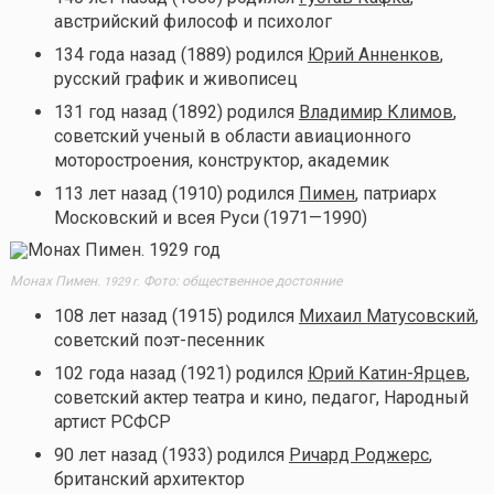
австрийский философ и психолог
134 года назад (1889) родился
Юрий Анненков
,
русский график и живописец
131 год назад (1892) родился
Владимир Климов
,
советский ученый в области авиационного
моторостроения, конструктор, академик
113 лет назад (1910) родился
Пимен
, патриарх
Московский и всея Руси (1971—1990)
Монах Пимен.
Фото: общественное достояние
1929 г.
108 лет назад (1915) родился
Михаил Матусовский
,
советский поэт-песенник
102 года назад (1921) родился
Юрий Катин-Ярцев
,
советский актер театра и кино, педагог, Народный
артист РСФСР
90 лет назад (1933) родился
Ричард Роджерс
,
британский архитектор