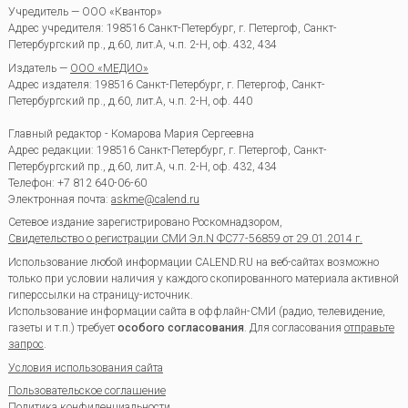
Учредитель — ООО «Квантор»
Адрес учредителя: 198516 Санкт-Петербург, г. Петергоф, Санкт-
Петербургский пр., д.60, лит.А, ч.п. 2-Н, оф. 432, 434
Издатель —
ООО «МЕДИО»
Адрес издателя: 198516 Санкт-Петербург, г. Петергоф, Санкт-
Петербургский пр., д.60, лит.А, ч.п. 2-Н, оф. 440
Главный редактор - Комарова Мария Сергеевна
Адрес редакции:
198516
Санкт-Петербург, г. Петергоф
,
Санкт-
Петербургский пр., д.60, лит.А, ч.п. 2-Н, оф. 432, 434
Телефон:
+7 812 640-06-60
Электронная почта:
askme@calend.ru
Сетевое издание зарегистрировано Роскомнадзором,
Свидетельство о регистрации СМИ Эл.N ФС77-56859 от 29.01.2014 г.
Использование любой информации CALEND.RU на веб-сайтах возможно
только при условии наличия у каждого скопированного материала активной
гиперссылки на страницу-источник.
Использование информации сайта в оффлайн-СМИ (радио, телевидение,
газеты и т.п.) требует
особого согласования
. Для согласования
отправьте
запрос
.
Условия использования сайта
Пользовательское соглашение
Политика конфиденциальности