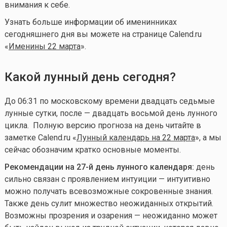
внимания к себе.
Узнать больше информации об именинниках
сегодняшнего дня вы можете на странице Calend.ru
«
Именины 22 марта
».
Какой лунный день сегодня?
До 06:31 по московскому времени двадцать седьмые
лунные сутки, после — двадцать восьмой день лунного
цикла.
Полную версию прогноза на день читайте в
заметке Calend.ru «
Лунный календарь на 22 марта
», а мы
сейчас обозначим кратко основные моменты.
Рекомендации на 27-й день лунного календаря:
день
сильно связан с проявлением интуиции — интуитивно
можно получать всевозможные сокровенные знания.
Также день сулит множество неожиданных открытий.
Возможны прозрения и озарения — неожиданно может