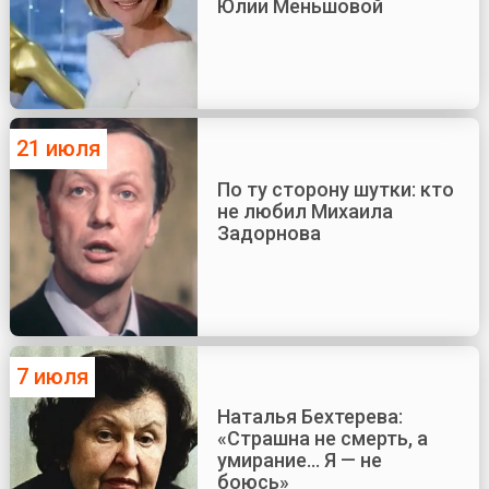
Юлии Меньшовой
21 июля
По ту сторону шутки: кто
не любил Михаила
Задорнова
7 июля
Наталья Бехтерева:
«Страшна не смерть, а
умирание... Я — не
боюсь»