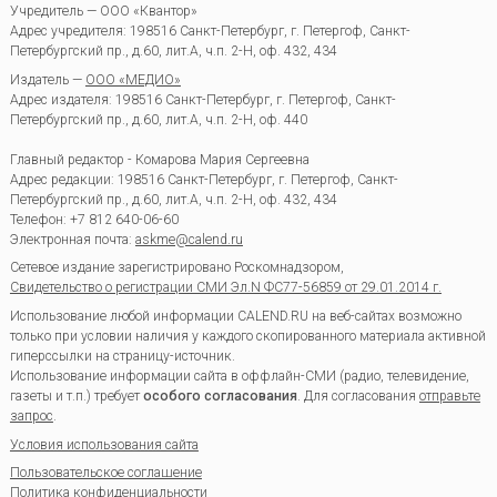
Учредитель — ООО «Квантор»
Адрес учредителя: 198516 Санкт-Петербург, г. Петергоф, Санкт-
Петербургский пр., д.60, лит.А, ч.п. 2-Н, оф. 432, 434
Издатель —
ООО «МЕДИО»
Адрес издателя: 198516 Санкт-Петербург, г. Петергоф, Санкт-
Петербургский пр., д.60, лит.А, ч.п. 2-Н, оф. 440
Главный редактор - Комарова Мария Сергеевна
Адрес редакции:
198516
Санкт-Петербург, г. Петергоф
,
Санкт-
Петербургский пр., д.60, лит.А, ч.п. 2-Н, оф. 432, 434
Телефон:
+7 812 640-06-60
Электронная почта:
askme@calend.ru
Сетевое издание зарегистрировано Роскомнадзором,
Свидетельство о регистрации СМИ Эл.N ФС77-56859 от 29.01.2014 г.
Использование любой информации CALEND.RU на веб-сайтах возможно
только при условии наличия у каждого скопированного материала активной
гиперссылки на страницу-источник.
Использование информации сайта в оффлайн-СМИ (радио, телевидение,
газеты и т.п.) требует
особого согласования
. Для согласования
отправьте
запрос
.
Условия использования сайта
Пользовательское соглашение
Политика конфиденциальности