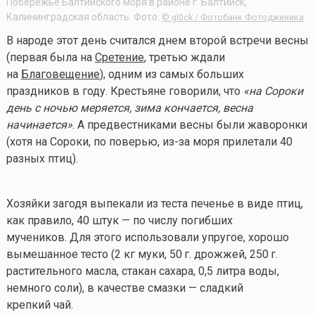
Побережье Балтийского моря в районе г. Балтийск,
Калининградская область. Фото:
© gl0ck / Фотобанк Фотодженика
В народе этот день считался днем второй встречи весны
(первая была на
Сретение
, третью ждали
на
Благовещение
), одним из самых больших
праздников в году. Крестьяне говорили, что
«на Сороки
день с ночью меряется, зима кончается, весна
начинается»
. А предвестниками весны были жаворонки
(хотя на Сороки, по поверью, из-за моря прилетали 40
разных птиц).
Хозяйки загодя выпекали из теста печенье в виде птиц,
как правило, 40 штук — по числу погибших
мучеников. Для этого использовали упругое, хорошо
вымешанное тесто (2 кг муки,
50 г.
дрожжей,
250 г.
растительного масла, стакан сахара, 0,5 литра воды,
немного соли), в качестве смазки — сладкий
крепкий чай.