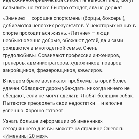
недюжинной физической силой. Не выносят лжи, могут
вспылить, но тут же быстро отходят, зла не держат.
«Зимние» — хорошие спортсмены (борцы, боксеры),
добиваются неплохих результатов. У некоторых из них в
спорте проходит вся жизнь. «Летние» — люди
необыкновенно добрые, обожают детей, да и сами
рождаются в многодетной семье. Очень
трудолюбивы. Осваивают профессии инженеров,
тренеров, администраторов, художников, поваров,
закройщиков, фрезеровщиков, ювелиров.
В первом браке возникают проблемы, второй более
удачен. Обладают даром убеждать, никогда ничего не
обещают, если не могут сделать. Любят больших собак.
Пытаются преодолеть свои недостатки — и вполне
успешно. Хорошо готовят.
Узнать больше информации об именниках
сегодняшнего дня вы можете на странице Calend.ru
«
Именины 20 мая
».