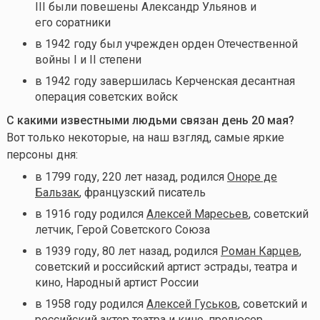
III были повешены Александр Ульянов и
его соратники
в 1942 году был учрежден орден Отечественной
войны I и II степени
в 1942 году завершилась Керченская десантная
операция советских войск
С какими известными людьми связан день 20 мая
?
Вот только некоторые, на наш взгляд, самые яркие
персоны дня:
в 1799 году, 220 лет назад, родился
Оноре де
Бальзак
, французский писатель
в 1916 году родился
Алексей Маресьев
, советский
летчик, Герой Советского Союза
в 1939 году, 80 лет назад, родился
Роман Карцев
,
советский и российский артист эстрады, театра и
кино, Народный артист России
в 1958 году родился
Алексей Гуськов
, советский и
российский актер театра и кино, продюсер,