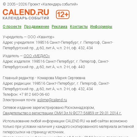
© 2005—2026 Проект «Календарь событий»
О проекте
Продвижение
Реклама
Контакты
Информеры
Учредитель — ООО «Квантор»
Адрес учредителя: 198516 Санкт-Петербург, г. Петергоф, Санкт-
Петербургский пр., д.60, лит.А, ч.п. 2-Н, оф. 432, 434
Издатель —
ООО «МЕДИО»
Адрес издателя: 198516 Санкт-Петербург, г. Петергоф, Санкт-
Петербургский пр., д.60, лит.А, ч.п. 2-Н, оф. 440
Главный редактор - Комарова Мария Сергеевна
Адрес редакции:
198516
Санкт-Петербург, г. Петергоф
,
Санкт-
Петербургский пр., д.60, лит.А, ч.п. 2-Н, оф. 432, 434
Телефон:
+7 812 640-06-60
Электронная почта:
askme@calend.ru
Сетевое издание зарегистрировано Роскомнадзором,
Свидетельство о регистрации СМИ Эл.N ФС77-56859 от 29.01.2014 г.
Использование любой информации CALEND.RU на веб-сайтах возможно
только при условии наличия у каждого скопированного материала активной
гиперссылки на страницу-источник.