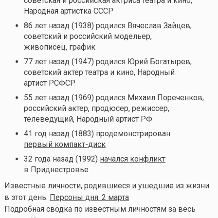
советская и российская актриса театра и кино,
Народная артистка СССР
86 лет назад (1938) родился
Вячеслав Зайцев
,
советский и российский модельер,
живописец, график
77 лет назад (1947) родился
Юрий Богатырев
,
советский актер театра и кино, Народный
артист РСФСР
55 лет назад (1969) родился
Михаил Пореченков
,
российский актер, продюсер, режиссер,
телеведущий, Народный артист РФ
41 год назад (1883)
продемонстрирован
первый компакт-диск
32 года назад (1992)
начался конфликт
в Приднестровье
Известные личности, родившиеся и ушедшие из жизни
в этот день:
Персоны дня: 2 марта
Подробная сводка по известным личностям за весь