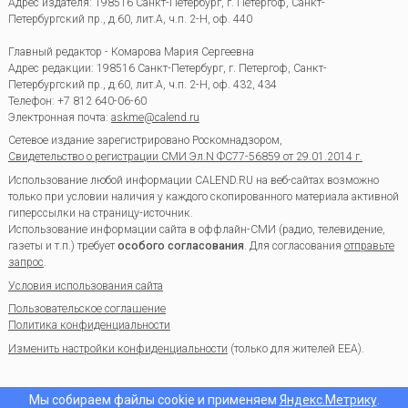
Адрес издателя: 198516 Санкт-Петербург, г. Петергоф, Санкт-
Петербургский пр., д.60, лит.А, ч.п. 2-Н, оф. 440
Главный редактор - Комарова Мария Сергеевна
Адрес редакции:
198516
Санкт-Петербург, г. Петергоф
,
Санкт-
Петербургский пр., д.60, лит.А, ч.п. 2-Н, оф. 432, 434
Телефон:
+7 812 640-06-60
Электронная почта:
askme@calend.ru
Сетевое издание зарегистрировано Роскомнадзором,
Свидетельство о регистрации СМИ Эл.N ФС77-56859 от 29.01.2014 г.
Использование любой информации CALEND.RU на веб-сайтах возможно
только при условии наличия у каждого скопированного материала активной
гиперссылки на страницу-источник.
Использование информации сайта в оффлайн-СМИ (радио, телевидение,
газеты и т.п.) требует
особого согласования
. Для согласования
отправьте
запрос
.
Условия использования сайта
Пользовательское соглашение
Политика конфиденциальности
Изменить настройки конфиденциальности
(только для жителей EEA).
Мы собираем файлы cookie и применяем
Яндекс.Метрику
.