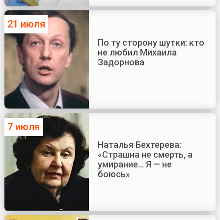
21 июля
По ту сторону шутки: кто
не любил Михаила
Задорнова
7 июля
Наталья Бехтерева:
«Страшна не смерть, а
умирание... Я — не
боюсь»