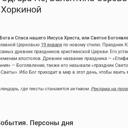
 Хоркиной
Бога и Спаса нашего Иисуса Христа, или Святое Богоявл
славной Церковью
19 января
по новому стилю. Праздник 
 самых древних праздников христианской Церкви. Его уст
ременам апостолов. Древнее название праздника — «Епиф
ания» — Богоявление, также его называли «праздник Свето
Светы». Ибо Бог приходит в мир в этот день, чтобы явить
.
алендарь, где тексты становятся активом.
Реклама на прое
События. Персоны дня