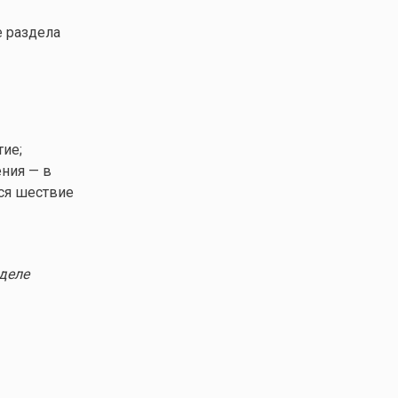
е раздела
тие;
ения — в
тся шествие
деле