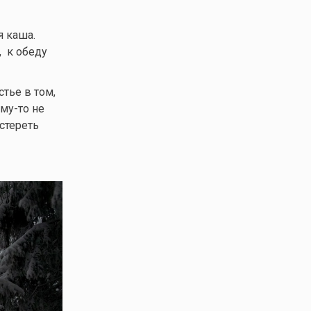
я каша.
, к обеду
стье в том,
му-то
не
стереть