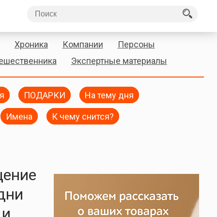
Хроника
Компании
Персоны
тешественника
Экспертные материалы
я
ПОДАРКИ
На тему дня
Имена
К чему снится?
щение
дни
 и