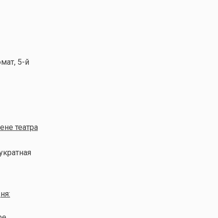
мат, 5-й
ене театра
вукратная
ня:
ре