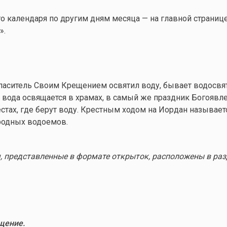
 календаря по другим дням месяца — на главной страниц
».
 Спаситель Своим Крещением освятил воду, бывает водосвя
 вода освящается в храмах, в самый же праздник Богоявл
естах, где берут воду. Крестным ходом на Иордан называе
родных водоемов.
, представленные в формате открыток, расположены в раз
щение.