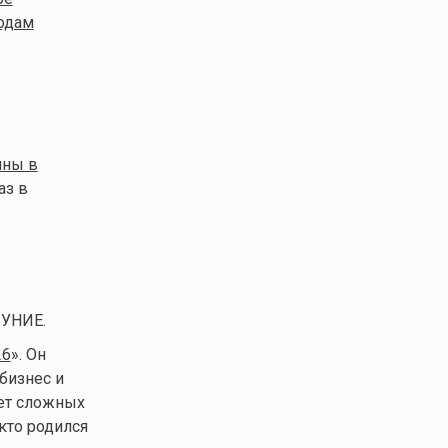
годам
ны в
аз в
ЛУНИЕ.
26
». Он
бизнес и
чет сложных
кто родился