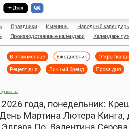
ь
Праздники
Именины
Народный календарь
ь
Производственные календари
Календарь пу
В этом месяце
Ежедневник
Открытка дн
Рецепт дня
Личный бренд
Проза дня
едневник
 2026 года, понедельник: Кре
 День Мартина Лютера Кинга, 
Эдгара По, Валентина Серова