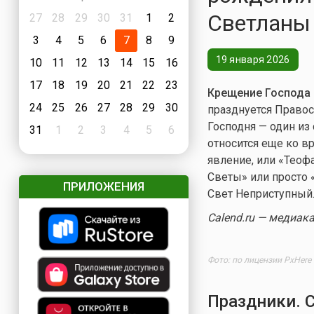
Светланы
27
28
29
30
31
1
2
3
4
5
6
7
8
9
19 января 2026
10
11
12
13
14
15
16
17
18
19
20
21
22
23
Крещение Господа 
24
25
26
27
28
29
30
празднуется Право
Господня — один из
31
1
2
3
4
5
6
относится еще ко в
явление, или «Теоф
Светы» или просто «
ПРИЛОЖЕНИЯ
Свет Неприступный
Calend.ru — медиак
Фото: по лицензии PxHere
Праздники. 