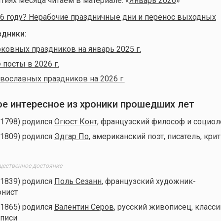
тиях месяца читаем в материале: «
Январь 2026
»
6 году? Нерабочие праздничные дни и перенос выходных
дники:
ковных праздников на январь 2025 г.
посты в 2026 г.
вославных праздников на 2026 г.
мое интересное из хроники прошедших лет
(1798) родился
Огюст Конт
, французский философ и социол
(1809) родился
Эдгар По
, американский поэт, писатель, кри
щественное достояние
(1839) родился
Поль Сезанн
, французский художник-
онист
(1865) родился
Валентин Серов
, русский живописец, класси
писи