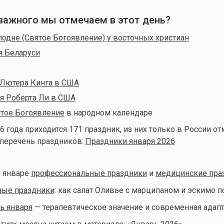
 важного мы отмечаем в этот день?
одне (Святое Богоявление) у восточных христиан
я Беларуси
 Лютера Кинга в США
я Роберта Ли в США
тое Богоявление
в народном календаре
6 года приходится 171 праздник, из них только в России от
 перечень праздников:
Праздники января 2026
 январе
профессиональные праздники
и
медицинские пра
ные праздники
: как салат Оливье с марципаном и эскимо 
ь января
— терапевтическое значение и современная адап