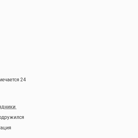
мечается 24
здники
подружился
тация