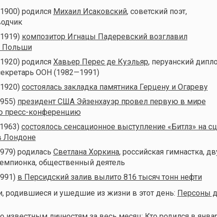
(1900) родился
Михаил Исаковский
, советский поэт,
водчик
(1919)
композитор Игнацы Падеревский возглавил
о Польши
(1920) родился
Хавьер Перес де Куэльяр
, перуанский дипло
екретарь ООН (1982—1991)
(1920)
состоялась закладка памятника Герцену и Огареву
1955)
президент США Эйзенхауэр провел первую в мире
ю пресс-конференцию
(1963)
состоялось сенсационное выступление «Битлз» на сц
в Лондоне
1979) родилась
Светлана Хоркина
, российская гимнастка, д
емпионка, общественный деятель
1991)
в Персидский залив вылито 816 тысяч тонн нефти
, родившиеся и ушедшие из жизни в этот день:
Персоны д
о известным личностям за весь месяц:
Кто родился в янва