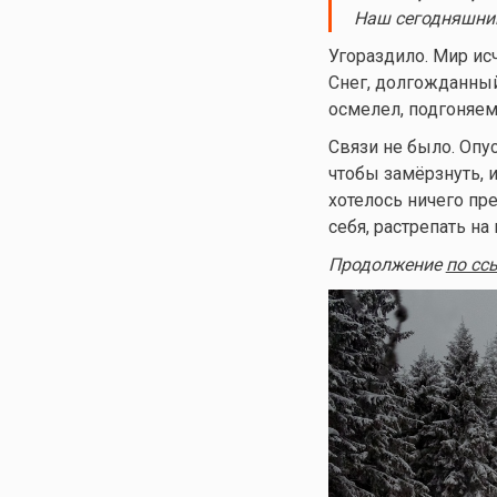
Наш сегодняшний
Угораздило. Мир ис
Снег, долгожданный
осмелел, подгоняем
Связи не было. Опус
чтобы замёрзнуть, и
хотелось ничего пре
себя, растрепать н
Продолжение
по сс