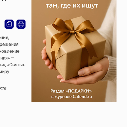
ение
,
Крещения
ановление
ания» —
в», «Святые
 миру
кте