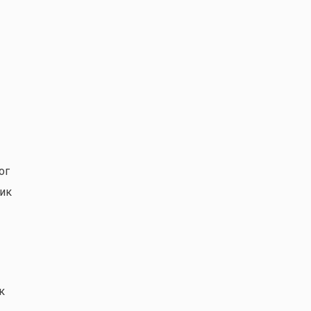
ог
тик
к