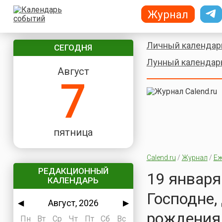
Журнал
Личный календар
СЕГОДНЯ
Лунный календар
Август
7
пятница
Calend.ru
/
Журнал
/
Еж
РЕДАКЦИОННЫЙ
19 января
КАЛЕНДАРЬ
Господне,
Август, 2026
◀
▶
рождения 
Пн
Вт
Ср
Чт
Пт
Сб
Вс