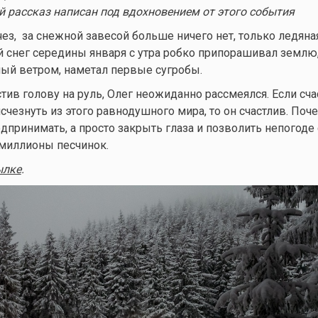
 рассказ написан под вдохновением от этого события
чез, за снежной завесой больше ничего нет, только ледяна
 снег середины января с утра робко припорашивал землю
ый ветром, наметал первые сугробы.
тив голову на руль, Олег неожиданно рассмеялся. Если сча
счезнуть из этого равнодушного мира, то он счастлив.
Поче
дпринимать, а просто закрыть глаза и позволить непогоде 
а миллионы песчинок.
ылке
.