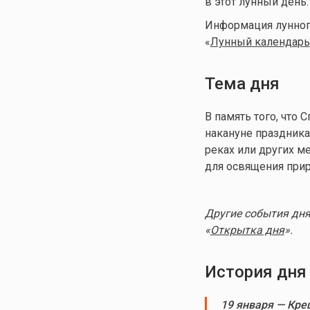
в этот лунный день.
Информация лунного
«
Лунный календа
рь
Тема дня
В память того, что
накануне праздника
реках или других м
для освящения при
Другие события дня
«
Открытка дня
».
История дня
19 января — Кре