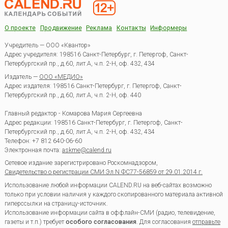
О проекте
Продвижение
Реклама
Контакты
Информеры
Учредитель — ООО «Квантор»
Адрес учредителя: 198516 Санкт-Петербург, г. Петергоф, Санкт-
Петербургский пр., д.60, лит.А, ч.п. 2-Н, оф. 432, 434
Издатель —
ООО «МЕДИО»
Адрес издателя: 198516 Санкт-Петербург, г. Петергоф, Санкт-
Петербургский пр., д.60, лит.А, ч.п. 2-Н, оф. 440
Главный редактор - Комарова Мария Сергеевна
Адрес редакции:
198516
Санкт-Петербург, г. Петергоф
,
Санкт-
Петербургский пр., д.60, лит.А, ч.п. 2-Н, оф. 432, 434
Телефон:
+7 812 640-06-60
Электронная почта:
askme@calend.ru
Сетевое издание зарегистрировано Роскомнадзором,
Свидетельство о регистрации СМИ Эл.N ФС77-56859 от 29.01.2014 г.
Использование любой информации CALEND.RU на веб-сайтах возможно
только при условии наличия у каждого скопированного материала активной
гиперссылки на страницу-источник.
Использование информации сайта в оффлайн-СМИ (радио, телевидение,
газеты и т.п.) требует
особого согласования
. Для согласования
отправьте