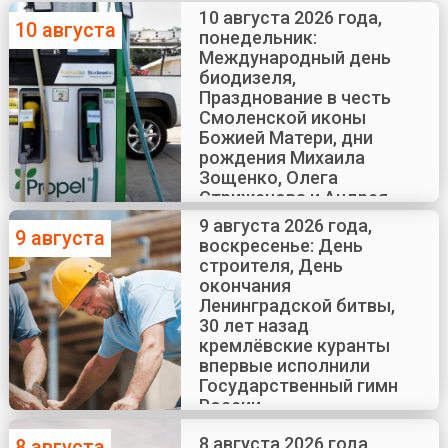
10 августа 2026 года,
10 августа
понедельник:
Международный день
биодизеля,
Празднование в честь
Смоленской иконы
Божией Матери, дни
рождения Михаила
Зощенко, Олега
Стриженова и Андрея
Краско
9 августа 2026 года,
9 августа
воскресенье: День
строителя, День
окончания
Ленинградской битвы,
30 лет назад
кремлёвские куранты
впервые исполнили
Государственный гимн
России
8 августа 2026 года,
8 августа