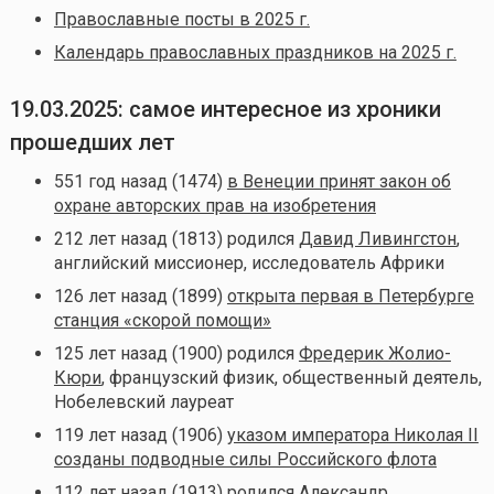
Православные посты в 2025 г.
Календарь православных праздников на 2025 г.
19.03.2025: самое интересное из хроники
прошедших лет
551 год назад (1474)
в Венеции принят закон об
охране авторских прав на изобретения
212 лет назад (1813) родился
Давид Ливингстон
,
английский миссионер, исследователь Африки
126 лет назад (1899)
открыта первая в Петербурге
станция «скорой помощи»
125 лет назад (1900) родился
Фредерик Жолио-
Кюри
, французский физик, общественный деятель,
Нобелевский лауреат
119 лет назад (1906)
указом императора Николая II
созданы подводные силы Российского флота
112 лет назад (1913) родился
Александр