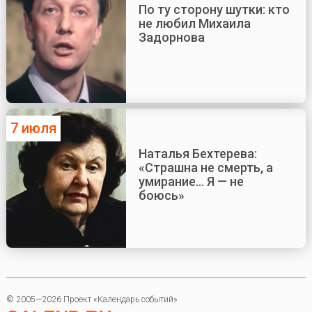
По ту сторону шутки: кто
не любил Михаила
Задорнова
7 июля
Наталья Бехтерева:
«Страшна не смерть, а
умирание... Я — не
боюсь»
© 2005—2026 Проект «Календарь событий»