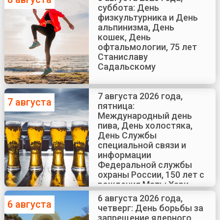
суббота: День
физкультурника и День
альпинизма, День
кошек, День
офтальмологии, 75 лет
Станиславу
Садальскому
7 августа 2026 года,
7 августа
пятница:
Международный день
пива, День холостяка,
День Службы
специальной связи и
информации
Федеральной службы
охраны России, 150 лет с
рождения Маты Хари
6 августа 2026 года,
6 августа
четверг: День борьбы за
запрещение ядерного