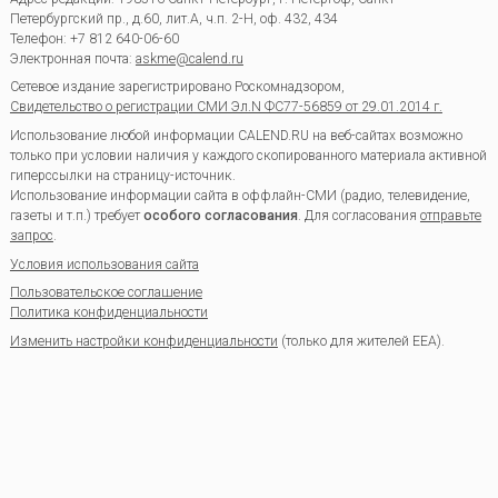
Петербургский пр., д.60, лит.А, ч.п. 2-Н, оф. 432, 434
Телефон:
+7 812 640-06-60
Электронная почта:
askme@calend.ru
Сетевое издание зарегистрировано Роскомнадзором,
Свидетельство о регистрации СМИ Эл.N ФС77-56859 от 29.01.2014 г.
Использование любой информации CALEND.RU на веб-сайтах возможно
только при условии наличия у каждого скопированного материала активной
гиперссылки на страницу-источник.
Использование информации сайта в оффлайн-СМИ (радио, телевидение,
газеты и т.п.) требует
особого согласования
. Для согласования
отправьте
запрос
.
Условия использования сайта
Пользовательское соглашение
Политика конфиденциальности
Изменить настройки конфиденциальности
(только для жителей EEA).