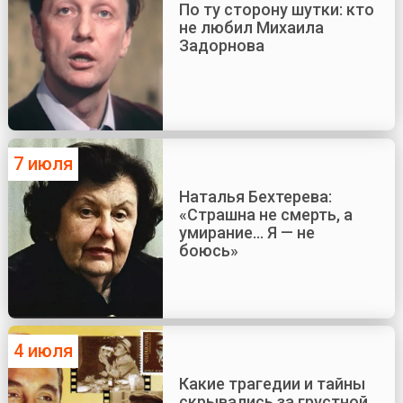
По ту сторону шутки: кто
не любил Михаила
Задорнова
7 июля
Наталья Бехтерева:
«Страшна не смерть, а
умирание... Я — не
боюсь»
4 июля
Какие трагедии и тайны
скрывались за грустной