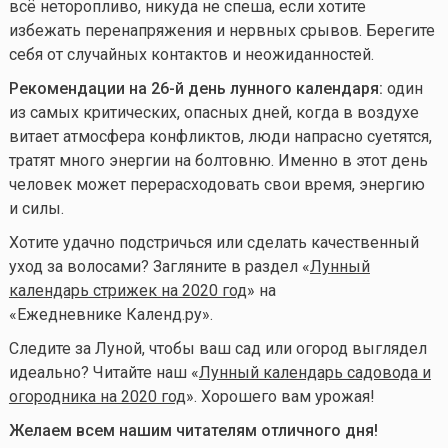
всё неторопливо, никуда не спеша, если хотите
избежать перенапряжения и нервных срывов. Берегите
себя от случайных контактов и неожиданностей.
Рекомендации на 26-й день лунного календаря:
один
из самых критических, опасных дней, когда в воздухе
витает атмосфера конфликтов, люди напрасно суетятся,
тратят много энергии на болтовню. Именно в этот день
человек может перерасходовать свои время, энергию
и силы.
Хотите удачно подстричься или сделать качественный
уход за волосами? Загляните в раздел «
Лунный
календарь стрижек на 2020 год
» на
«Ежедневнике Календ.ру».
Следите за Луной, чтобы ваш сад или огород выглядел
идеально? Читайте наш «
Лунный календарь садовода и
огородника на 2020 год
». Хорошего вам урожая!
Желаем всем нашим читателям отличного дня!