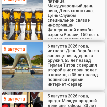
пятница:
Международный день
пива, День холостяка,
День Службы
специальной связи и
информации
Федеральной службы
охраны России, 150 лет с
рождения Маты Хари
6 августа 2026 года,
6 августа
четверг: День борьбы за
запрещение ядерного
оружия, 65 лет назад
Герман Титов совершил
второй в истории полёт
в космос, а 35 лет назад
появился первый
интернет-сервер
5 августа 2026 года,
5 августа
среда: Международный
день светофора, 30 лет