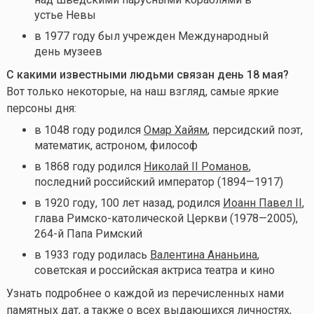
устье Невы
в 1977 году был учрежден Международный
день музеев
С какими известными людьми связан день 18 мая
?
Вот только некоторые, на наш взгляд, самые яркие
персоны дня:
в 1048 году родился
Омар Хайям
, персидский поэт,
математик, астроном, философ
в 1868 году родился
Николай II Романов
,
последний российский император (1894—1917)
в 1920 году, 100 лет назад, родился
Иоанн Павел II
,
глава Римско-католической Церкви (1978—2005),
264-й Папа Римский
в 1933 году родилась
Валентина Ананьина
,
советская и российская актриса театра и кино
Узнать подробнее о каждой из перечисленных нами
памятных дат, а также о всех выдающихся личностях,