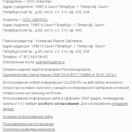
Учредитель — ООО «Квантор»
Адрес учредителя: 198516 Санкт-Петербург, г. Петергоф, Санкт-
Петербургский пр., д.60, лит.А, ч.п. 2-Н, оф. 432, 434
Издатель —
ООО «МЕДИО»
Адрес издателя: 198516 Санкт-Петербург, г. Петергоф, Санкт-
Петербургский пр., д.60, лит.А, ч.п. 2-Н, оф. 440
Главный редактор - Комарова Мария Сергеевна
Адрес редакции:
198516
Санкт-Петербург, г. Петергоф
,
Санкт-
Петербургский пр., д.60, лит.А, ч.п. 2-Н, оф. 432, 434
Телефон:
+7 812 640-06-60
Электронная почта:
askme@calend.ru
Сетевое издание зарегистрировано Роскомнадзором,
Свидетельство о регистрации СМИ Эл.N ФС77-56859 от 29.01.2014 г.
Использование любой информации CALEND.RU на веб-сайтах возможно
только при условии наличия у каждого скопированного материала активной
гиперссылки на страницу-источник.
Использование информации сайта в оффлайн-СМИ (радио, телевидение,
газеты и т.п.) требует
особого согласования
. Для согласования
отправьте
запрос
.
Условия использования сайта
Пользовательское соглашение
Политика конфиденциальности