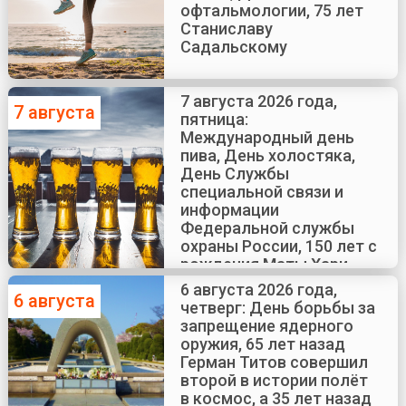
офтальмологии, 75 лет
Станиславу
Садальскому
7 августа 2026 года,
7 августа
пятница:
Международный день
пива, День холостяка,
День Службы
специальной связи и
информации
Федеральной службы
охраны России, 150 лет с
рождения Маты Хари
6 августа 2026 года,
6 августа
четверг: День борьбы за
запрещение ядерного
оружия, 65 лет назад
Герман Титов совершил
второй в истории полёт
в космос, а 35 лет назад