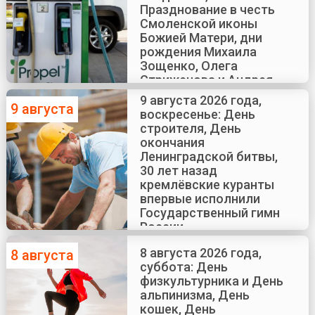
Празднование в честь
Смоленской иконы
Божией Матери, дни
рождения Михаила
Зощенко, Олега
Стриженова и Андрея
Краско
9 августа 2026 года,
9 августа
воскресенье: День
строителя, День
окончания
Ленинградской битвы,
30 лет назад
кремлёвские куранты
впервые исполнили
Государственный гимн
России
8 августа 2026 года,
8 августа
суббота: День
физкультурника и День
альпинизма, День
кошек, День