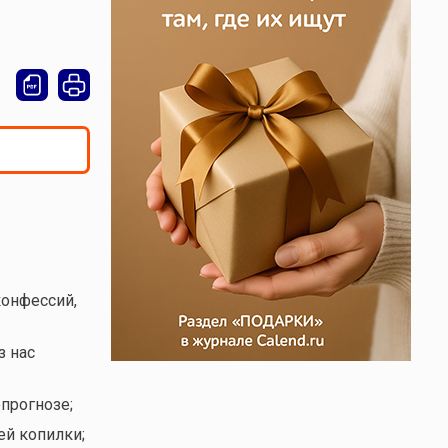
конфессий,
з нас
прогнозе;
ей копилки;