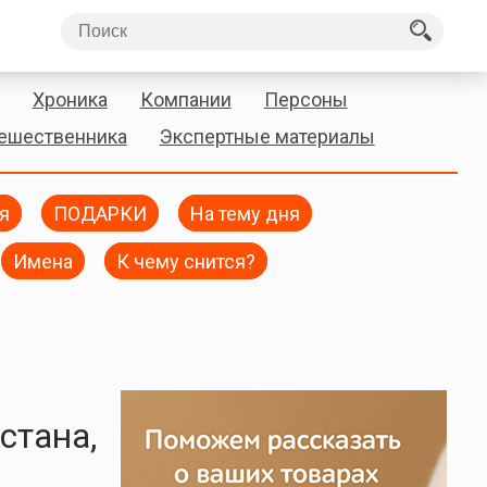
Хроника
Компании
Персоны
тешественника
Экспертные материалы
я
ПОДАРКИ
На тему дня
Имена
К чему снится?
стана,