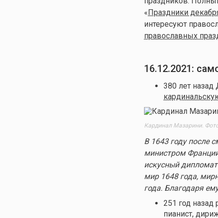
праздников. Полный
«
Праздники декабр
интересуют правосл
православных празд
16.12.2021: са
380 лет назад
кардинальску
Кардинал Мазарини. Фото: 
В 1643 году после 
министром Франции 
искусный дипломат
мир 1648 года, мир
года. Благодаря ем
251 год назад
пианист, дири