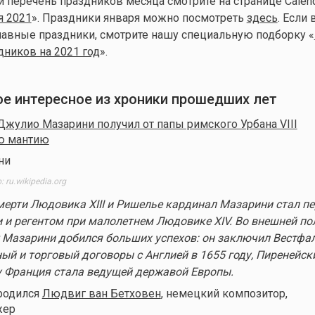
 перечень праздников месяца смотрите на странице Calend
я 2021
». Праздники января можно посмотреть
здесь
.
Если 
авные праздники, смотрите нашу специальную подборку «
ников на 2021 год
».
мое интересное из хроники прошедших лет
Джулио Мазарини получил от папы римского Урбана VIII
ю мантию
ru.wikipedia.org
смерти Людовика XIII и Ришелье кардинал Мазарини стал п
и регентом при малолетнем Людовике XIV. Во внешней по
 Мазарини добился больших успехов: он заключил Вестфа
ный и торговый договоры с Англией в 1655 году, Пиренейск
у Франция стала ведущей державой Европы.
 родился
Людвиг ван Бетховен
, немецкий композитор,
жер