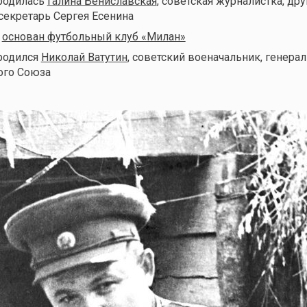
 родилась
Галина Бениславская
, советская журналистка, дру
секретарь Сергея Есенина
д
основан футбольный клуб «Милан»
 родился
Николай Ватутин
, советский военачальник, генерал
ого Союза