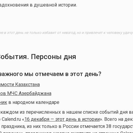
вдохновения в душевной истории.
 в этот день не только избавит от невзгод, но и привлечет к человеку удачу
События. Персоны дня
о важного мы отмечаем в этот день?
мости Казахстана
ков МЧС Азербайджана
ник
в народном календаре
 каждом из перечисленных в нашем списке событий дня 
Calend.ru «
16 декабря — этот день в истории
». Всего на де
 праздника,
из них только в России отмечается 38 государ