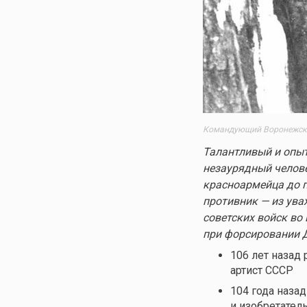
Командующий Воронежским
Талантливый и опыт
незаурядный челове
красноармейца до п
противник — из ува
советских войск во
при форсировании 
106 лет назад
артист СССР
104 года наза
и изобретател