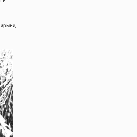
г и
 армии,