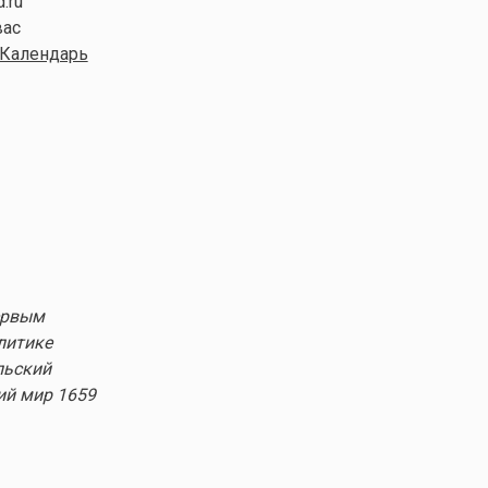
.ru
вас
Календарь
ервым
литике
льский
ий мир 1659