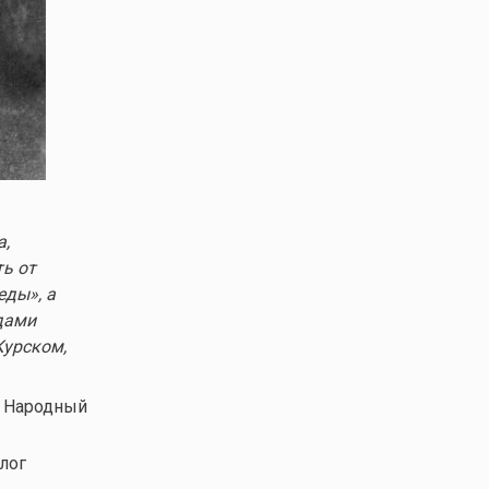
а,
ь от
еды», а
дами
Курском,
, Народный
олог