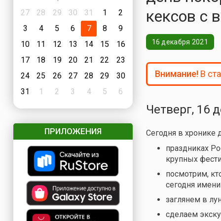
кексов с 
27
28
29
30
31
1
2
3
4
5
6
7
8
9
16 декабря 2021
10
11
12
13
14
15
16
17
18
19
20
21
22
23
Внимание!
В ст
24
25
26
27
28
29
30
31
1
2
3
4
5
6
Четверг, 16 
ПРИЛОЖЕНИЯ
Сегодня в хронике 
праздниках Ро
крупных фести
посмотрим, кто
сегодня имени
заглянем в лу
сделаем экску