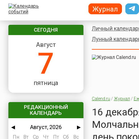
Журнал
Личный календар
СЕГОДНЯ
Лунный календар
Август
7
пятница
Calend.ru
/
Журнал
/
Еж
РЕДАКЦИОННЫЙ
16 декабр
КАЛЕНДАРЬ
Молчальни
Август, 2026
◀
▶
день поко
Пн
Вт
Ср
Чт
Пт
Сб
Вс