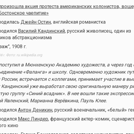
произошла акция протеста американских колонистов, вош
Бостонское чаепитие»
 родилась
Джейн Остин
, английская романистка
 родился
Василий Кандинский
, русский живописец, один из
иков абстракционизма
Фото: ru.wikipedia.org
8 г.
поступил в Мюнхенскую Академию художеств, а через год 
ъединение «Фаланга» и школу. Одновременно художник пу
 России, встречается с коллегами, принимает участие в вы
т Кандинский уже выработал свою оригинальную манеру р
тую группу «Синий всадник». В нее вошли такие экспресси
й Явленский, Марианна Верёвкина, Пауль Клее.
 родился
Антон Деникин
, русский военачальник, «белый» ге
 родился
Макс Линдер
, французский актер-комик, сценарист
ого кино