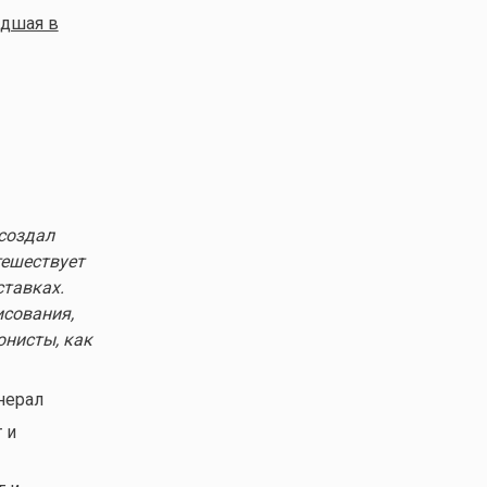
едшая в
создал
тешествует
ставках.
исования,
онисты, как
нерал
 и