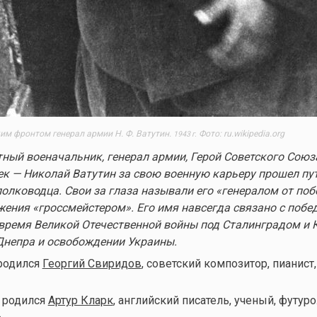
 фронтом генерал армии Н. Ф. Ватутин.
Фото: ru.wikipedia.org
1943 г.
ный военачальник, генерал армии, Герой Советского Союз
к — Николай Ватутин за свою военную карьеру прошел пут
олководца. Свои за глаза называли его «генералом от поб
жения «гроссмейстером». Его имя навсегда связано с побе
 время Великой Отечественной войны под Сталинградом и 
Днепра и освобождении Украины.
 родился
Георгий Свиридов
, советский композитор, пианист
д родился
Артур Кларк
, английский писатель, ученый, футур
ь