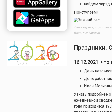
найдем заряд 
Приступаем!
Люди верили, что молчание
Фото: pixabay.com
Праздники. 
16.12.2021: чт
День независи
День работни
Иван Молчаль
Узнать подробнее о
ежедневной сводке 
года приходится 193