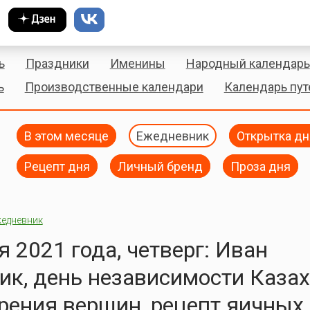
ь
Праздники
Именины
Народный календарь
ь
Производственные календари
Календарь пу
В этом месяце
Ежедневник
Открытка дн
Рецепт дня
Личный бренд
Проза дня
едневник
я 2021 года, четверг: Иван
к, день независимости Казах
рения вершин, рецепт яичных