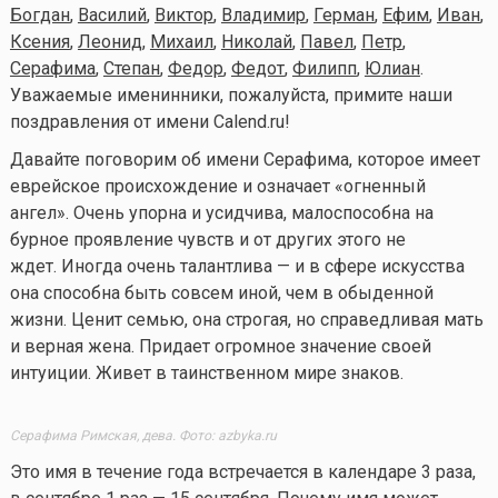
Богдан
,
Василий
,
Виктор
,
Владимир
,
Герман
,
Ефим
,
Иван
,
Ксения
,
Леонид
,
Михаил
,
Николай
,
Павел
,
Петр
,
Серафима
,
Степан
,
Федор
,
Федот
,
Филипп
,
Юлиан
.
Уважаемые именинники, пожалуйста, примите наши
поздравления от имени Calend.ru!
Давайте поговорим об имени Серафима, которое имеет
еврейское происхождение и означает «огненный
ангел». Очень упорна и усидчива, малоспособна на
бурное проявление чувств и от других этого не
ждет. Иногда очень талантлива — и в сфере искусства
она способна быть совсем иной, чем в обыденной
жизни. Ценит семью, она строгая, но справедливая мать
и верная жена. Придает огромное значение своей
интуиции. Живет в таинственном мире знаков.
Серафима Римская, дева. Фото: azbyka.ru
Это имя в течение года встречается в календаре 3 раза,