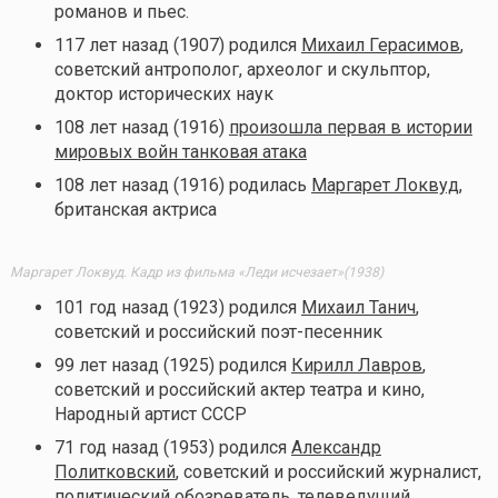
романов и пьес.
117 лет назад (1907) родился
Михаил Герасимов
,
советский антрополог, археолог и скульптор,
доктор исторических наук
108 лет назад (1916)
произошла первая в истории
мировых войн танковая атака
108 лет назад (1916) родилась
Маргарет Локвуд
,
британская актриса
Маргарет Локвуд. Кадр из фильма «Леди исчезает»(1938)
101 год назад (1923) родился
Михаил Танич
,
советский и российский поэт-песенник
99 лет назад (1925) родился
Кирилл Лавров
,
советский и российский актер театра и кино,
Народный артист СССР
71 год назад (1953) родился
Александр
Политковский
, советский и российский журналист,
политический обозреватель, телеведущий