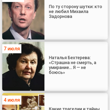
По ту сторону шутки: кто
не любил Михаила
Задорнова
7 июля
Наталья Бехтерева:
«Страшна не смерть, а
умирание... Я — не
боюсь»
4 июля
Какие трагедии и тайны