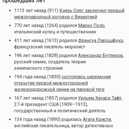
прошедших лет
1113 лет назад (911)
Князь Олег заключил первый
международный договор с Византией
770 лет назад (1264) родился
Марко Поло
,
итальянский купец и путешественник
411 лет назад (1613) родился
Франсуа Ларошфуко
,
французский писатель-моралист
196 лет назад (1828) родился
Александр Бутлеров
,
русский химик, создатель теории
химического строения
194 года назад (1830)
состоялась церемония
открытия первой междугородней
железнодорожной линии на паровой тяге
167 лет назад (1857) родился
Уильям Хауард Тафт
,
27-й президент США (1909—1913),
государственный и политический деятель
134 года назад (1890) родилась
Агата Кристи
,
английская писательница, автор детективных