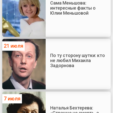
Сама Меньшова:
интересные факты о
Юлии Меньшовой
21 июля
По ту сторону шутки: кто
не любил Михаила
Задорнова
7 июля
Наталья Бехтерева:
«Страшна не смерть, а