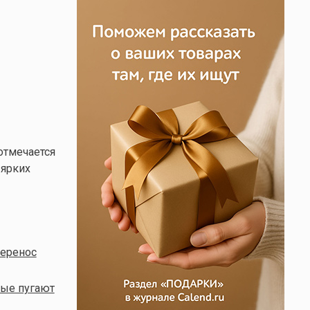
 отмечается
 ярких
перенос
рые пугают