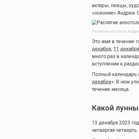
актеры, певцы, худ
«осенние» Андреи. 
Распятие апостола Андрея
Это имя в течение г
декабря
,
11 декабр
много раз в календа
вступлении к разде
Полный календарь им
декабре
». В нем уп
течение месяца.
Какой лунны
13 декабря 2023 го
четвертая четверть.