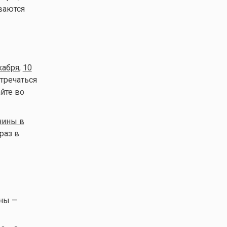
ваются
кабря
,
10
тречаться
йте во
ины в
раз в
уны —