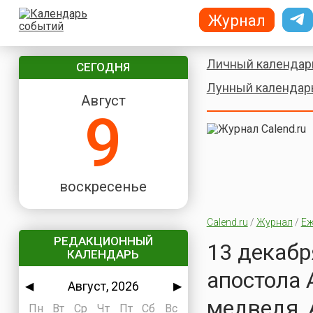
Журнал
Личный календар
СЕГОДНЯ
Лунный календар
Август
9
воскресенье
Calend.ru
/
Журнал
/
Еж
РЕДАКЦИОННЫЙ
13 декабр
КАЛЕНДАРЬ
апостола 
Август, 2026
◀
▶
медведя,
Пн
Вт
Ср
Чт
Пт
Сб
Вс