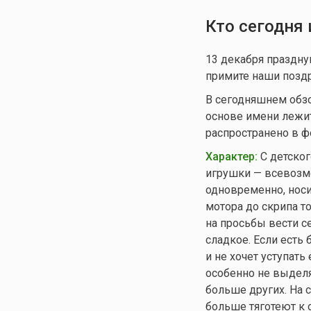
Кто сегодня
13 декабря праздн
примите наши поздр
В сегодняшнем обзо
основе имени лежит
распространено в ф
Характер:
С детског
игрушки — всевозм
одновременно, носи
мотора до скрипа т
на просьбы вести се
сладкое. Если есть 
и не хочет уступать
особенно не выделя
больше других. На 
больше тяготеют к 