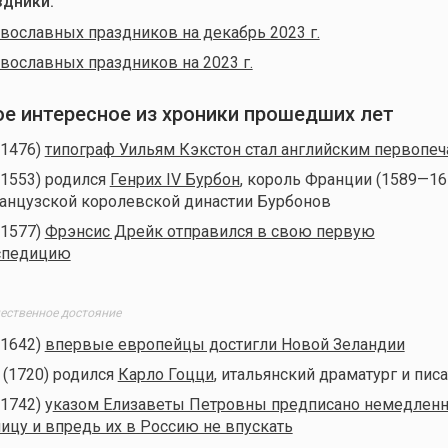
дники:
вославных праздников на декабрь 2023 г.
вославных праздников на 2023 г.
мое интересное из хроники прошедших лет
(1476)
типограф Уильям Кэкстон стал английским первопе
(1553) родился
Генрих IV Бурбон
, король Франции (1589—16
анцузской королевской династии Бурбонов
(1577)
Фрэнсис Дрейк отправился в свою первую
спедицию
щественное достояние
(1642)
впервые европейцы достигли Новой Зеландии
 (1720) родился
Карло Гоцци
, итальянский драматург и пис
(1742) у
казом Елизаветы Петровны предписано немедленн
ницу и впредь их в Россию не впускать