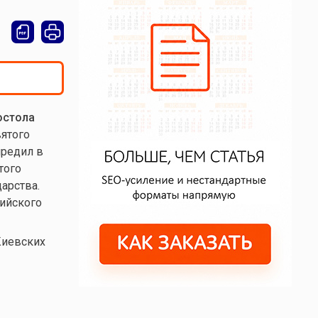
остола
вятого
чредил в
того
арства.
ийского