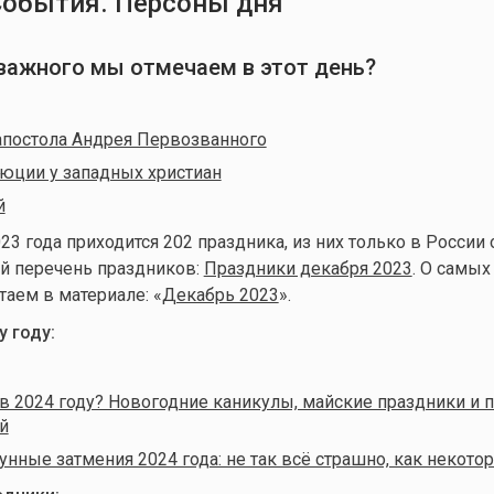
События. Персоны дня
о важного мы отмечаем в этот день?
апостола Андрея Первозванного
юции у западных христиан
й
23 года приходится 202 праздника, из них только в России
й перечень праздников:
Праздники декабря 2023
. О самых
таем в материале: «
Декабрь 2023
».
 году:
в 2024 году? Новогодние каникулы, майские праздники и 
й
унные затмения 2024 года: не так всё страшно, как некото