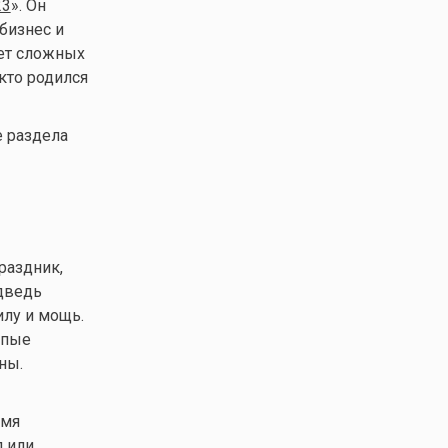
23
». Он
бизнес и
чет сложных
кто родился
е раздела
раздник,
дведь
илу и мощь.
апые
ны.
емя
л или