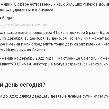
ожники. В сфере естественных наук больших успехов доби
Они же удачливы и в бизнесе.
. Фото: общественное достояние
ода встречается в календаре 41 раз, в декабре 6 раз —
8 де
я
,
13 декабря
,
15 декабря
,
16 декабря
. Почему имя может вс
ре именин и как определить точно дату своих именин, чита
лу «
Именины
» на Calend.ru.
енин на декабрь 2022 года — на странице Calend.ru «
Имен
омянуто 312 имен, некоторые могут встречаться несколько 
й день сегодня?
да до 02:32 длятся двадцать девятые лунные сутки. Фаза л