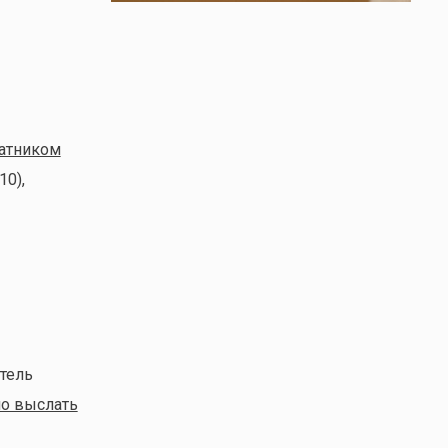
чатником
10),
атель
о выслать