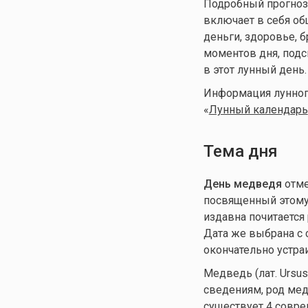
Подробный прогноз д
включает в себя общ
деньги, здоровье, 
моментов дня, подс
в этот лунный день.
Информация лунного
«
Лунный календарь
Тема дня
День медведя
отме
посвященный этому 
издавна почитается
Дата же выбрана с с
окончательно устра
Медведь (лат. Ursu
сведениям, род мед
существует 4 совре