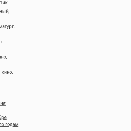
итик
ный,
матург,
р
ино,
 кино,
ня:
бре
по годам