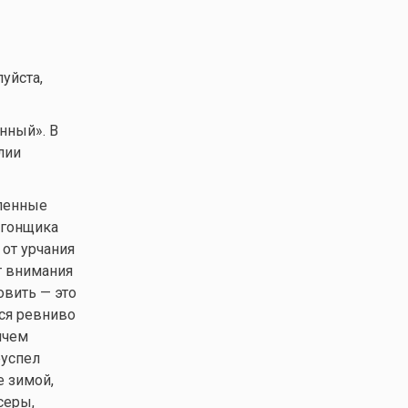
уйста,
нный». В
лии
бленные
 гонщика
 от урчания
т внимания
овить — это
тся ревниво
ичем
еуспел
е зимой,
серы,