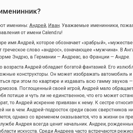
 именинник?
уют именины:
Андрей
,
Иван
. Уважаемые именинники, пожал
авления от имени Calend.ru!
ре имя Андрей, которое обозначает «храбрый», «мужестве
 греческое слово «андрос», означающее «мужчина». В Анг
орме Эндрю, в Германии — Андреас, во Франции — Андре.
о возраста Андрей обладает богатой фантазией. Его излю
ожные конструкторы. Он может изображать автомобиль и
ться при этом по квартире и издавать всю гамму звуков —
ормозов. Поглощенный своей игрой, Андрей мало обращае
бя потише и чуть ли не единственное, что его может остан
брат, то Андрей искренне привязан к нему. К сестре относи
 ей ни в чем. Андрей-подросток среди своих сверстников н
ется, однако со временем оказывается, что в жизни он пр
службе Андрея всегда ценит начальник. Андреи, рожденны
области искусств. Среди Андреев часто встречаются режис