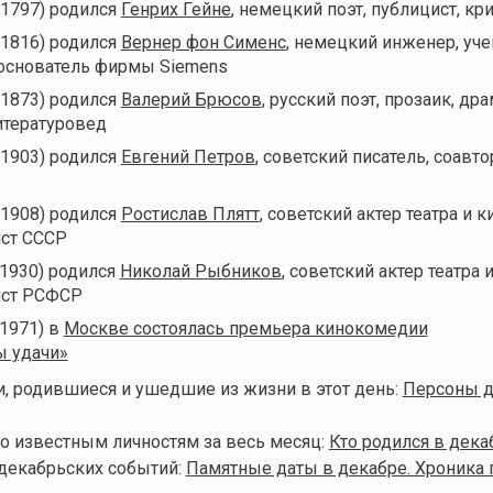
(1797) родился
Генрих Гейне
, немецкий поэт, публицист, кр
(1816) родился
Вернер фон Сименс
, немецкий инженер, уче
 основатель фирмы Siemens
(1873) родился
Валерий Брюсов
, русский поэт, прозаик, дра
итературовед
(1903) родился
Евгений Петров
, советский писатель, соавто
(1908) родился
Ростислав Плятт
, советский актер театра и к
ист СССР
(1930) родился
Николай Рыбников
, советский актер театра и
ист РСФСР
(1971) в
Москве состоялась премьера кинокомедии
 удачи»
, родившиеся и ушедшие из жизни в этот день:
Персоны д
о известным личностям за весь месяц:
Кто родился в дека
декабрьских событий:
Памятные даты в декабре. Хроника 