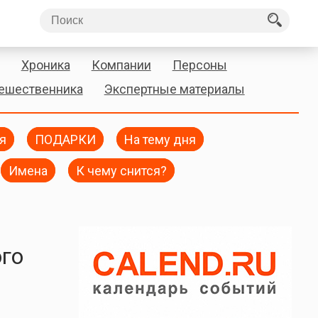
Хроника
Компании
Персоны
тешественника
Экспертные материалы
я
ПОДАРКИ
На тему дня
Имена
К чему снится?
ого