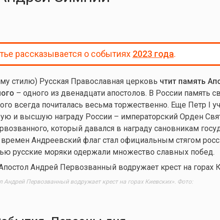
атье рассказывается о событиях
2023 года
.
ому стилю) Русская Православная церковь
чтит память Ап
ного
– одного из двенадцати апостолов. В России память с
го всегда почиталась весьма торжественно. Еще Петр I у
вую и высшую награду России – императорский Орден Свя
рвозванного, который давался в награду сановникам госуд
 времен Андреевский флаг стал официальным стягом росс
енью русские моряки одержали множество славных побед.
 Андрей Первозванный водружает крест на горах Киевских». Фото: