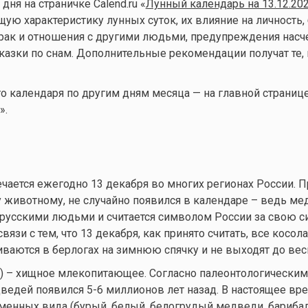
ня на страничке Calend.ru «
Лунный календарь на 13.12.20
ую характеристику лунных суток, их влияние на личность, 
брак и отношения с другими людьми, предупреждения нас
казки по снам. Дополнительные рекомендации получат те, 
 календаря по другим дням месяца — на главной страниц
».
чается ежегодно 13 декабря во многих регионах России. П
животному, не случайно появился в календаре – ведь ме
 русскими людьми и считается символом России за свою с
вязи с тем, что 13 декабря, как принято считать, все косол
иваются в берлогах на зимнюю спячку и не выходят до вес
s) – хищное млекопитающее. Согласно палеонтологическим
ведей появился 5-6 миллионов лет назад. В настоящее вр
менных вида (бурый, белый, белогрудый медведи, бариба