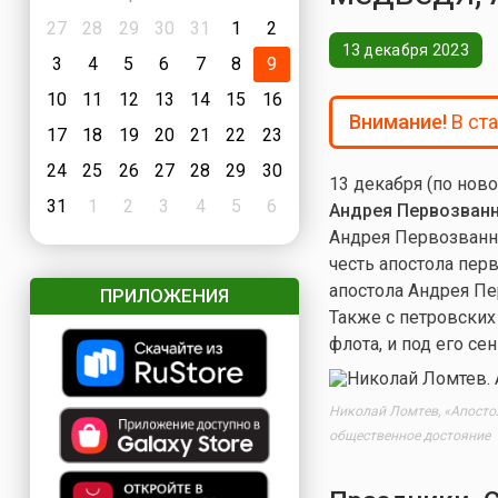
27
28
29
30
31
1
2
13 декабря 2023
3
4
5
6
7
8
9
10
11
12
13
14
15
16
Внимание!
В ст
17
18
19
20
21
22
23
24
25
26
27
28
29
30
13 декабря (по нов
31
1
2
3
4
5
6
Андрея Первозван
Андрея Первозванно
честь апостола пер
апостола Андрея Пе
ПРИЛОЖЕНИЯ
Также с петровских
флота, и под его с
Николай Ломтев, «Апостол
общественное достояние