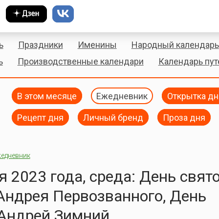
ь
Праздники
Именины
Народный календарь
ь
Производственные календари
Календарь пу
В этом месяце
Ежедневник
Открытка дн
Рецепт дня
Личный бренд
Проза дня
едневник
я 2023 года, среда: День свят
Андрея Первозванного, День
 Андрей Зимний