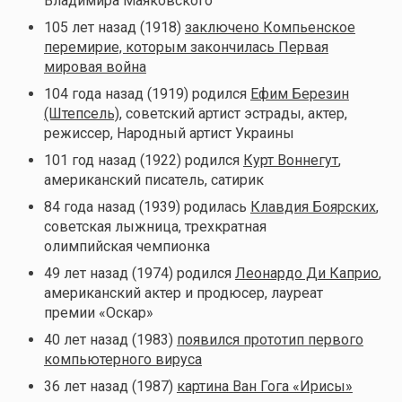
Владимира Маяковского
105 лет назад (1918)
заключено Компьенское
перемирие, которым закончилась Первая
мировая война
104 года назад (1919) родился
Ефим Березин
(Штепсель)
, советский артист эстрады, актер,
режиссер, Народный артист Украины
101 год назад (1922) родился
Курт Воннегут
,
американский писатель, сатирик
84 года назад (1939) родилась
Клавдия Боярских
,
советская лыжница, трехкратная
олимпийская чемпионка
49 лет назад (1974) родился
Леонардо Ди Каприо
,
американский актер и продюсер, лауреат
премии «Оскар»
40 лет назад (1983)
появился прототип первого
компьютерного вируса
36 лет назад (1987)
картина Ван Гога «Ирисы»