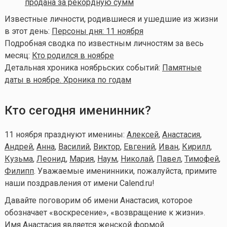
продана за рекордную сумм
Известные личности, родившиеся и ушедшие из жизни
в этот день:
Персоны дня: 11 ноября
Подробная сводка по известным личностям за весь
месяц:
Кто родился в ноябре
Детальная хроника ноябрьских событий:
Памятные
даты в ноябре. Хроника по годам
Кто сегодня именинник?
11 ноября празднуют именины:
Алексей
,
Анастасия
,
Андрей
,
Анна
,
Василий
,
Виктор
,
Евгений
,
Иван
,
Кирилл
,
Кузьма
,
Леонид
,
Мария
,
Наум
,
Николай
,
Павел
,
Тимофей
,
Филипп
. Уважаемые именинники, пожалуйста, примите
наши поздравления от имени Calend.ru!
Давайте поговорим об имени Анастасия, которое
обозначает «воскресение», «возвращение к жизни».
Имя Анастасия является женской формой