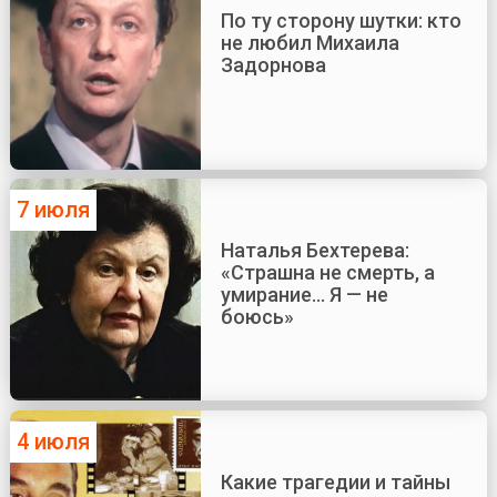
По ту сторону шутки: кто
не любил Михаила
Задорнова
7 июля
Наталья Бехтерева:
«Страшна не смерть, а
умирание... Я — не
боюсь»
4 июля
Какие трагедии и тайны