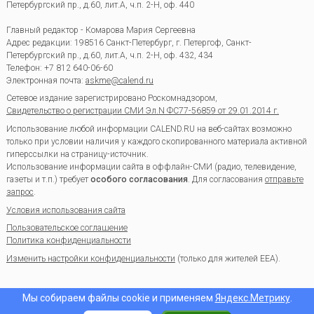
Петербургский пр., д.60, лит.А, ч.п. 2-Н, оф. 440
Главный редактор - Комарова Мария Сергеевна
Адрес редакции:
198516
Санкт-Петербург, г. Петергоф
,
Санкт-
Петербургский пр., д.60, лит.А, ч.п. 2-Н, оф. 432, 434
Телефон:
+7 812 640-06-60
Электронная почта:
askme@calend.ru
Сетевое издание зарегистрировано Роскомнадзором,
Свидетельство о регистрации СМИ Эл.N ФС77-56859 от 29.01.2014 г.
Использование любой информации CALEND.RU на веб-сайтах возможно
только при условии наличия у каждого скопированного материала активной
гиперссылки на страницу-источник.
Использование информации сайта в оффлайн-СМИ (радио, телевидение,
газеты и т.п.) требует
особого согласования
. Для согласования
отправьте
запрос
.
Условия использования сайта
Пользовательское соглашение
Политика конфиденциальности
Изменить настройки конфиденциальности
(только для жителей EEA).
Мы собираем файлы cookie и применяем
Яндекс.Метрику
.