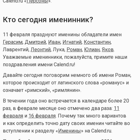
Calend.ru «
Персоны
».
Кто сегодня именинник?
11 февраля празднуют именины обладатели имен
Герасим
,
Дмитрий
,
Иван
,
Игнатий
,
Константин
,
Лаврентий,
Леонтий
, Лука,
Роман
,
Юлиан
,
Яков
.
Уважаемые именинники, пожалуйста, примите наши
поздравления имени Calend.ru!
Давайте сегодня поговорим немного об имени Роман,
которое происходит от латинского слова «романус» и
означает «римский», «римлянин».
В течении года оно встречается в календаре более 20
раз, в феврале месяце оно отмечено два раза:
11
февраля
и
16 февраля
. Почему так много вариантов
и как определить точно дату своих именин читайте во
вступлении к разделу «
Именины
» на Calend.ru.