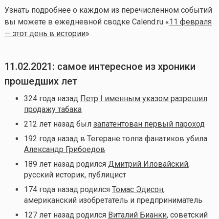
Узнать подробнее о каждом из перечисленном событий
вы можете в ежедневной сводке Calend.ru «
11 февраля
— этот день в истории
».
11.02.2021: самое интересное из хроники
прошедших лет
324 года назад
Петр I именным указом разрешил
продажу табака
212 лет назад был
запатентован первый пароход
192 года назад
в Тегеране толпа фанатиков убила
Александр Грибоедов
189 лет назад родился
Дмитрий Иловайский
,
русский историк, публицист
174 года назад родился
Томас Эдисон
,
американский изобретатель и предприниматель
127 лет назад родился
Виталий Бианки
, советский