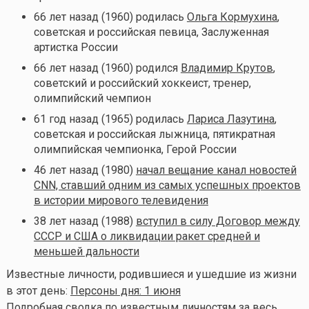
66 лет назад (1960) родилась
Ольга Кормухина
,
советская и российская певица, Заслуженная
артистка России
66 лет назад (1960) родился
Владимир Крутов
,
советский и российский хоккеист, тренер,
олимпийский чемпион
61 год назад (1965) родилась
Лариса Лазутина
,
советская и российская лыжница, пятикратная
олимпийская чемпионка, Герой России
46 лет назад (1980)
начал вещание канал новостей
CNN, ставший одним из самых успешных проектов
в истории мирового телевидения
38 лет назад (1988)
вступил в силу Договор между
СССР и США о ликвидации ракет средней и
меньшей дальности
Известные личности, родившиеся и ушедшие из жизни
в этот день:
Персоны дня: 1 июня
Подробная сводка по известным личностям за весь