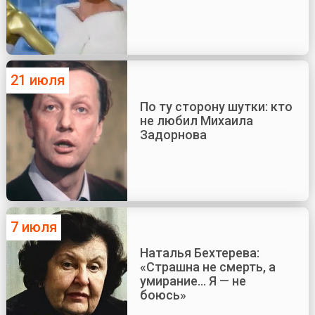
21 июля
По ту сторону шутки: кто
не любил Михаила
Задорнова
7 июля
Наталья Бехтерева:
«Страшна не смерть, а
умирание... Я — не
боюсь»