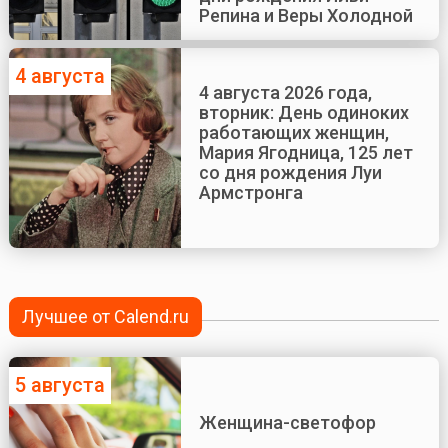
Репина и Веры Холодной
4 августа
4 августа 2026 года,
вторник: День одиноких
работающих женщин,
Мария Ягодница, 125 лет
со дня рождения Луи
Армстронга
Лучшее от Calend.ru
5 августа
Женщина-светофор