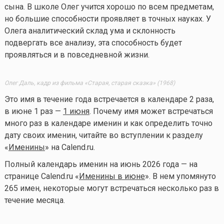
сына. В школе Олег учится хорошо по всем предметам,
но большие способности проявляет в точных науках. У
Олега аналитический склад ума и склонность
подвергать все анализу, эта способность будет
проявляться и в повседневной жизни.
Олег Даль, кадр из фильма «Старая, старая сказка» (1968)
Это имя в течение года встречается в календаре 2 раза,
в июне 1 раз —
1 июня
. Почему имя может встречаться
много раз в календаре именин и как определить точно
дату своих именин, читайте во вступлении к разделу
«
Именины
» на Calend.ru.
Полный календарь именин на июнь 2026 года — на
странице Calend.ru «
Именины в июне
». В нем упомянуто
265 имен, некоторые могут встречаться несколько раз в
течение месяца.