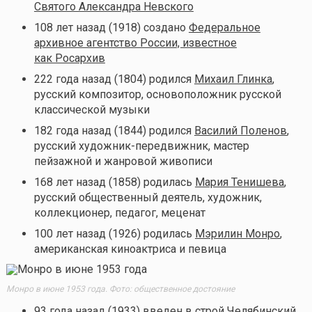
Святого Александра Невского
108 лет назад (1918) создано
Федеральное
архивное агентство России, известное
как Росархив
222 года назад (1804) родился
Михаил Глинка
,
русский композитор, основоположник русской
классической музыки
182 года назад (1844) родился
Василий Поленов
,
русский художник-передвижник, мастер
пейзажной и жанровой живописи
168 лет назад (1858) родилась
Мария Тенишева
,
русский общественный деятель, художник,
коллекционер, педагог, меценат
100 лет назад (1926) родилась
Мэрилин Монро
,
американская киноактриса и певица
Монро в июне 1953 года. Фото: общественное достояние
93 года назад (1933)
введен в строй Челябинский