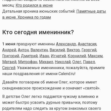
месяц:
Кто родился в июне
Детальная хроника июньских событий:
Памятные даты
в июне. Хроника по годам
Кто сегодня именинник?
1 июня
празднуют именины
Александр
,
Анастасия
,
Андрей
,
Антон
,
Валентин
,
Василий
,
Виктор
,
Георгий
,
Григорий
,
Дмитрий
,
Иван
,
Игнатий
,
Корнилий
,
Максим
,
Матвей
,
Митрофан
,
Михаил
,
Николай
,
Олег
,
Павел
,
Сергей
. Уважаемые именинники, пожалуйста, примите
наши поздравления от имени Calend.ru!
Давайте поговорим об имени Олег, которое имеет
скандинавское происхождение и означает «святой».
В детстве Олег легко поддается чужому влиянию и
может быстро усвоить дурные привычки, поэтому
родителям надо следить за кругом знакомых своего