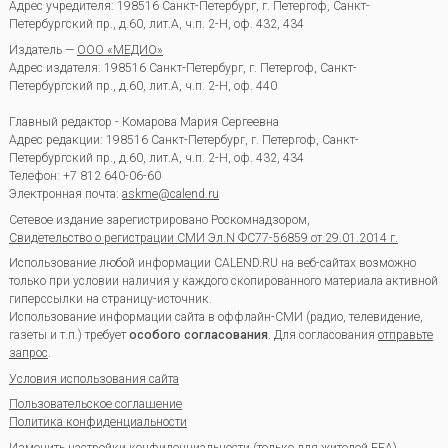
Адрес учредителя: 198516 Санкт-Петербург, г. Петергоф, Санкт-
Петербургский пр., д.60, лит.А, ч.п. 2-Н, оф. 432, 434
Издатель —
ООО «МЕДИО»
Адрес издателя: 198516 Санкт-Петербург, г. Петергоф, Санкт-
Петербургский пр., д.60, лит.А, ч.п. 2-Н, оф. 440
Главный редактор - Комарова Мария Сергеевна
Адрес редакции:
198516
Санкт-Петербург, г. Петергоф
,
Санкт-
Петербургский пр., д.60, лит.А, ч.п. 2-Н, оф. 432, 434
Телефон:
+7 812 640-06-60
Электронная почта:
askme@calend.ru
Сетевое издание зарегистрировано Роскомнадзором,
Свидетельство о регистрации СМИ Эл.N ФС77-56859 от 29.01.2014 г.
Использование любой информации CALEND.RU на веб-сайтах возможно
только при условии наличия у каждого скопированного материала активной
гиперссылки на страницу-источник.
Использование информации сайта в оффлайн-СМИ (радио, телевидение,
газеты и т.п.) требует
особого согласования
. Для согласования
отправьте
запрос
.
Условия использования сайта
Пользовательское соглашение
Политика конфиденциальности