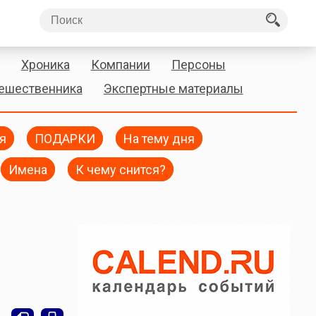
Хроника
Компании
Персоны
тешественника
Экспертные материалы
я
ПОДАРКИ
На тему дня
Имена
К чему снится?