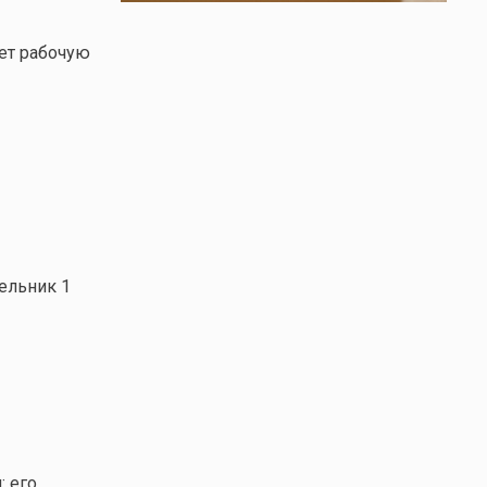
ет рабочую
ельник 1
: его