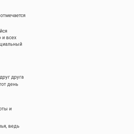
 отмечается
йся
 и всех
нциальный
 друг друга
тот день
оты и
лья, ведь