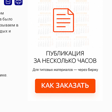
ом
да было
азываем в
тдых и
ике.