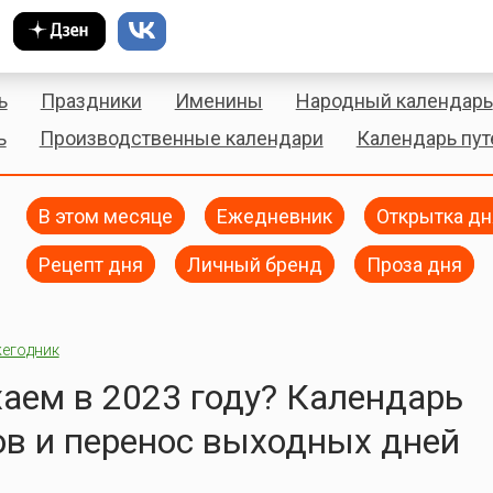
ь
Праздники
Именины
Народный календарь
ь
Производственные календари
Календарь пу
В этом месяце
Ежедневник
Открытка дн
Рецепт дня
Личный бренд
Проза дня
егодник
аем в 2023 году? Календарь
в и перенос выходных дней