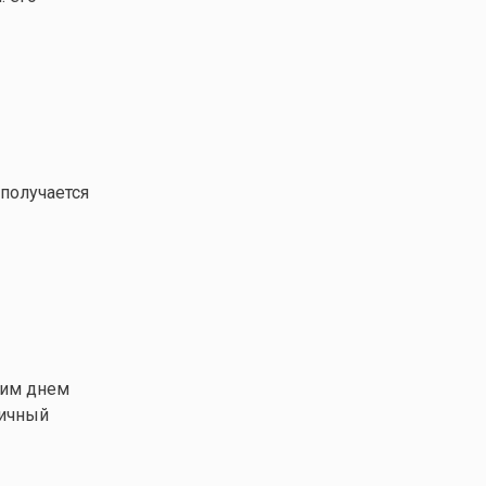
 получается
чим днем
ничный