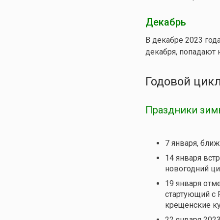
Декабрь
В декабре 2023 года
декабря, попадают н
Годовой цикл
Праздники зимы
7 января, бли
14 января вст
новогодний ци
19 января отм
стартующий с 
крещенские ку
22 января 2023