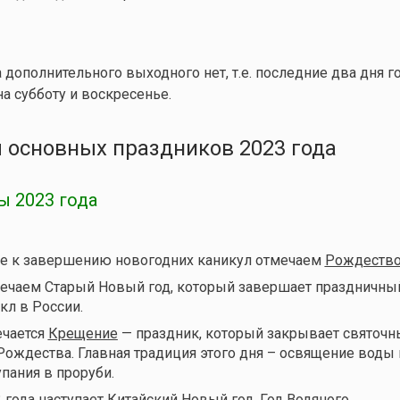
 дополнительного выходного нет, т.е. последние два дня го
а субботу и воскресенье.
 основных праздников 2023 года
 2023 года
же к завершению новогодних каникул отмечаем
Рождество
речаем Старый Новый год, который завершает праздничны
кл в России.
ечается
Крещение
— праздник, который закрывает святочн
Рождества. Главная традиция этого дня – освящение воды 
пания в проруби.
 года наступает Китайский Новый год, Год Водяного