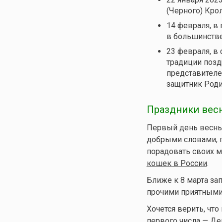
(Черного) Крол
14 февраля, в
в большинстве
23 февраля, в
традиции позд
представителе
защитник Роди
Праздники весн
Первый день весны
добрыми словами, п
порадовать своих м
кошек в России
.
Ближе к 8 марта за
прочими приятными
Хочется верить, что
первого числа —
Де