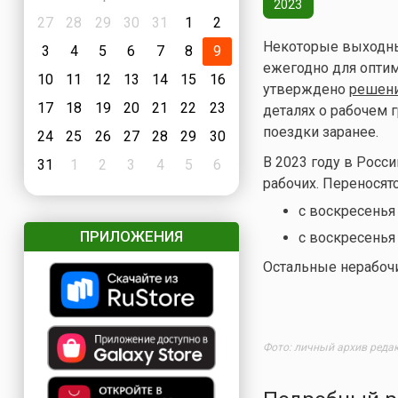
2023
27
28
29
30
31
1
2
Некоторые выходны
3
4
5
6
7
8
9
ежегодно для опти
10
11
12
13
14
15
16
утверждено
решени
17
18
19
20
21
22
23
деталях о рабочем 
поездки заранее.
24
25
26
27
28
29
30
В 2023 году в Росс
31
1
2
3
4
5
6
рабочих. Перенося
с воскресенья 
ПРИЛОЖЕНИЯ
с воскресенья 
Остальные нерабочи
Фото: личный архив реда