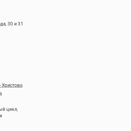
да, 30 и 31
 Христово
.
й
ый цикл,
и