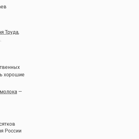
аев
я Труда
,
.
ственных
ть хорошие
 молока
—
сятков
ня России