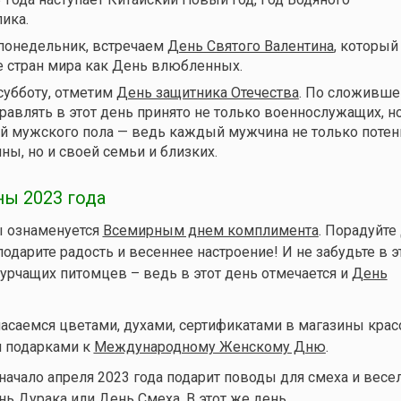
ика.
 понедельник, встречаем
День Святого Валентина
, который
 стран мира как День влюбленных.
 субботу, отметим
День защитника Отечества
. По сложивше
равлять в этот день принято не только военнослужащих, но
й мужского пола — ведь каждый мужчина не только поте
ны, но и своей семьи и близких.
ы 2023 года
 ознаменуется
Всемирным днем комплимента
. Порадуйте
одарите радость и весеннее настроение! И не забудьте в э
урчащих питомцев – ведь в этот день отмечается и
День
пасаемся цветами, духами, сертификатами в магазины крас
 подарками к
Международному Женскому Дню
.
 начало апреля 2023 года подарит поводы для смеха и весе
нь Дурака или День Смеха
. В этот же день