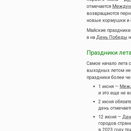
отмечается
Междуна
возвращаются перна
новые кормушки и 
Майские праздники 
а на
День Победы
н
Праздники лета
Самое начало лета 
выходных летом нем
праздники более че
1 июня —
Межд
и это еще не в
2 июня обязат
день отмечает
12 июня —
Ден
городов стра
в 2023 году три