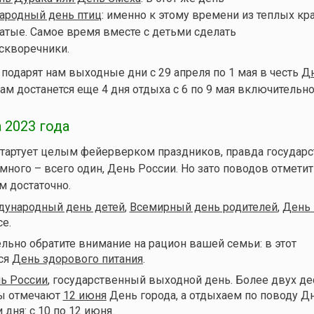
родный день птиц
: именно к этому времени из теплых кр
тые. Самое время вместе с детьми сделать
скворечники.
подарят нам выходные дни с 29 апреля по 1 мая в честь
Дн
ам достанется еще 4 дня отдыха с 6 по 9 мая включительно
 2023 года
стартует целым фейерверком праздников, правда государ
ного – всего один, День России. Но зато поводов отмети
м достаточно.
ународный день детей
,
Всемирный день родителей
,
День
се.
ельно обратите внимание на рацион вашей семьи: в этот
ся
День здорового питания
.
ь России
, государственный выходной день. Более двух де
ны отмечают
12 июня
День города, а отдыхаем по поводу Д
 дня: с 10 по 12 июня.