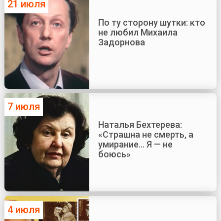
21 июля
По ту сторону шутки: кто
не любил Михаила
Задорнова
7 июля
Наталья Бехтерева:
«Страшна не смерть, а
умирание... Я — не
боюсь»
4 июля