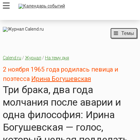
Темы
Calend.ru
/
Журнал
/
На тему дня
2 ноября 1965 года родилась певица и
поэтесса
Ирина Богушевская
Три брака, два года
молчания после аварии и
одна философия: Ирина
Богушевская — голос,
который нельзя подделать