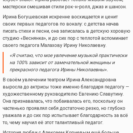
мастерски смешивая стили рок-н-ролл, джаз и шансон.
Ирина Богушевская искренне восхищается и ценит
своих первых педагогов по вокалу: с детства начав
писать стихи и песни, она записалась в детскую хоровую
студию «Веснянка», и до сих пор с теплотой вспоминает
своего педагога Малахову Ирину Николаевну.
«Я считаю, что мое увлечение музыкой практически
на 100% зависит от замечательной женщины и
прекрасного педагога Ирины Николаевны».
В своём увлечении театром Ирина Александровна
выросла до актрисы тоже именно благодаря педагогу —
художественному руководителю Евгению Славутину.
Она признавалась, что побаивалась его, поскольку он
частенько проявлял себя достаточно резко, но глубоко
уважала и до сих пор испытывает благодарность за всё
то, чему научил её этот талантливый педагог.
История любви с Алексеем Корневым ещё больше