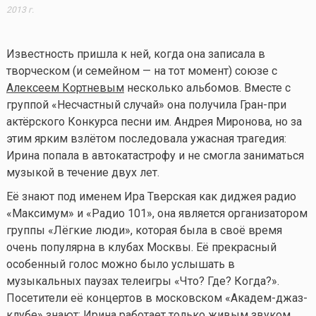
2013 г.
Известность пришла к ней, когда она записала в
творческом (и семейном — на тот момент) союзе с
Алексеем Кортневым
несколько альбомов. Вместе с
группой «Несчастный случай» она получила Гран-при
актёрского Конкурса песни им. Андрея Миронова, но за
этим ярким взлётом последовала ужасная трагедия:
Ирина попала в автокатастрофу и не смогла заниматься
музыкой в течение двух лет.
Её знают под именем Ира Тверская как диджея радио
«Максимум» и «Радио 101», она является организатором
группы «Лёгкие люди», которая была в своё время
очень популярна в клубах Москвы. Её прекрасный
особенный голос можно было услышать в
музыкальных паузах телеигры «Что? Где? Когда?».
Посетители её концертов в московском «Академ-джаз-
клубе» знают: Ирина работает только живым звуком,