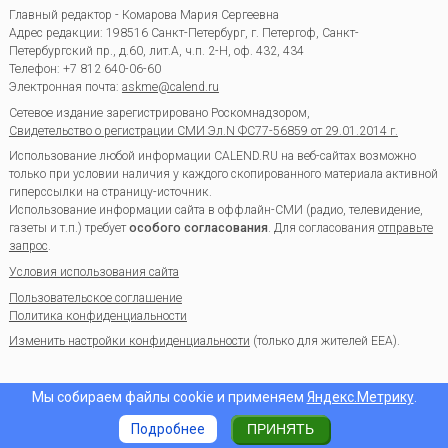
Главный редактор - Комарова Мария Сергеевна
Адрес редакции:
198516
Санкт-Петербург, г. Петергоф
,
Санкт-
Петербургский пр., д.60, лит.А, ч.п. 2-Н, оф. 432, 434
Телефон:
+7 812 640-06-60
Электронная почта:
askme@calend.ru
Сетевое издание зарегистрировано Роскомнадзором,
Свидетельство о регистрации СМИ Эл.N ФС77-56859 от 29.01.2014 г.
Использование любой информации CALEND.RU на веб-сайтах возможно
только при условии наличия у каждого скопированного материала активной
гиперссылки на страницу-источник.
Использование информации сайта в оффлайн-СМИ (радио, телевидение,
газеты и т.п.) требует
особого согласования
. Для согласования
отправьте
запрос
.
Условия использования сайта
Пользовательское соглашение
Политика конфиденциальности
Изменить настройки конфиденциальности
(только для жителей EEA).
Мы собираем файлы cookie и применяем
Яндекс.Метрику
.
Подробнее
ПРИНЯТЬ