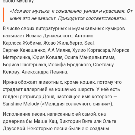
свою музыку:
«
Моя вот музыка, к сожалению, умная и красивая. От
меня это не зависит. Приходится соответствовать
»
.
В числе своих литературных и музыкальных кумиров
называет Исаака Дунаевского, Антонио
Карлоса Жобима, Жоао Жильберто, Seal,
Сергея Канашенко, А.А.Милна, Хулио Кортасара, Мориса
Метерлинка, Юрия Коваля, Осипа Мандельштама,
Бориса Пастернака, Иосифа Бродского, Светлану
Кекову, Александра Левина.
Ирина обожает животных, кроме кошек, потому что
страдает аллергией на кошачью шерсть. У неё есть
голден ретривер Доня, настоящее имя которого —
Sunshine Melody («Мелодия солнечного сияния»).
Исполнение песен, написанных ей самой, она
доверила бы Маше Кац, Виктории Вите или Ольге
Дзусовой. Некоторые песни были ею созданы