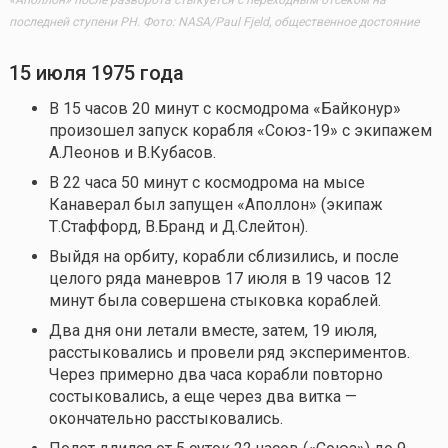
«Аполлон» после разворота стыкуется с переходным отсеком на
последней ступени РН. Фото: NASA/Paul Fjeld, общественное достояние
15 июля 1975 года
В 15 часов 20 минут с космодрома «Байконур»
произошел запуск корабля «Союз-19» с экипажем
А.Леонов и В.Кубасов.
В 22 часа 50 минут с космодрома на мысе
Канаверал был запущен «Аполлон» (экипаж
Т.Стаффорд, В.Бранд и Д.Слейтон).
Выйдя на орбиту, корабли сблизились, и после
целого ряда маневров 17 июля в 19 часов 12
минут была совершена стыковка кораблей.
Два дня они летали вместе, затем, 19 июля,
расстыковались и провели ряд экспериментов.
Через примерно два часа корабли повторно
состыковались, а еще через два витка —
окончательно расстыковались.