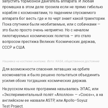
запустить тормозной двигатель аппарата. И любая
промашка в этом деле грозила если не прямо гибелью
корабля с космонавтами, то падением спускаемого
аппарата бог весть где и по черт знает какой траектории.
Пока спутники были необитаемые, или с собачками —
это было просто очень неприятно. Но с началом
пилотируемых космических полетов — это стало
вопросом престижа Великих Космических держав,
СССР и США.
Нашивка на костюме экипажа. Фото: NASA, общественное достояние
Для возможности спасения летавших на орбите
космонавтов и было решено попытаться объединить
усилия обоих тогдашних космических держав.
На русском языке программа называлась ЭПАС, или
«Экспериментальный полёт «Аполлон» — «Союз»», а на
английском ее назвали ASTP, или Apollo–Soyuz
Test Project.