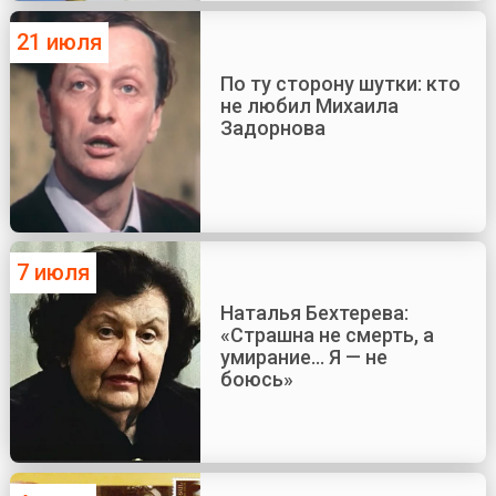
21 июля
По ту сторону шутки: кто
не любил Михаила
Задорнова
7 июля
Наталья Бехтерева:
«Страшна не смерть, а
умирание... Я — не
боюсь»