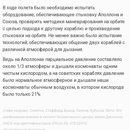
В ходе полета было необходимо испытать
оборудование, обеспечивающее стыковку Аполлона и
Союза, проверить методики маневрирования на орбите
с целью подхода к другому кораблю и произведение
стыковки на орбите. Не менее важно было испытание
технологий, обеспечивающих общение двух кораблей с
различной атмосферой для дыхания.
Ведь на Аполлонах парциальное давление составляло
около 1/3 атмосферы и дышали космонавты одним
чистым кислородом, а на советских кораблях давление
было нормальное атмосферное и дышали наши
космонавты обычным воздухом, в котором кислорода
было только 21%.
Слева направо: Слейтон, Стаффорд, Бранд, Леонов, Кубасов. Фото: Это
изображение внесено в каталог Космического центра имени Джонсона
НАСА под идентификатором (Photo ID): S75-22410,
общественное достояние.