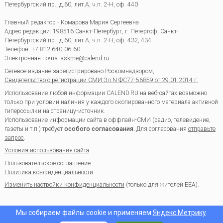
Петербургский пр., д.60, лит.А, ч.п. 2-Н, оф. 440
Главный редактор - Комарова Мария Сергеевна
Адрес редакции:
198516
Санкт-Петербург, г. Петергоф
,
Санкт-
Петербургский пр., д.60, лит.А, ч.п. 2-Н, оф. 432, 434
Телефон:
+7 812 640-06-60
Электронная почта:
askme@calend.ru
Сетевое издание зарегистрировано Роскомнадзором,
Свидетельство о регистрации СМИ Эл.N ФС77-56859 от 29.01.2014 г.
Использование любой информации CALEND.RU на веб-сайтах возможно
только при условии наличия у каждого скопированного материала активной
гиперссылки на страницу-источник.
Использование информации сайта в оффлайн-СМИ (радио, телевидение,
газеты и т.п.) требует
особого согласования
. Для согласования
отправьте
запрос
.
Условия использования сайта
Пользовательское соглашение
Политика конфиденциальности
Изменить настройки конфиденциальности
(только для жителей EEA).
Мы собираем файлы cookie и применяем
Яндекс.Метрику
.