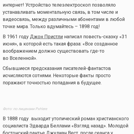
интернет! Устройство телеэлектроскоп позволяло
устанавливать моментальную связь, в том числе и
видеосвязь, между различными абонентами в любой
точке мира. Только вдумайтесь – 1898 год!
В 1961 году
Джон Пристли
написал повесть-сказку «31
июня», в которой есть такая фраза: «Все созданное
воображением должно существовать
где-то
во Вселенной».
Сбывшиеся предсказания писателей-фантастов
исчисляются сотнями. Некоторые факты просто
поражают точностью попадания в будущее.
Фото: по лицензии PxHere
В 1888 году выходит утопический роман христианского
социалиста Эдварда Беллами «Взгляд назад». Молодой
бостонский рантье Джулиан Вест, после сеанса у