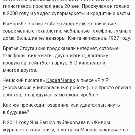
гипнотизера, проспал весь 20 век. Проснулся он только
в 2000 году и увидел супермаркеты и кредитные карты.
В «Борьбе в эфире»
Александр Беляев
описывает
современные технологии: мобильные телефоны, умные
дома, большие телевизоры. Книга написана в 1927 году.
Братья Стругацкие предсказали интернет, сотовые
телефоны, видеочаты, дауншифтинг, доставку
продуктов, пейнтбол, паркур, 5-D кинотеатр и
многое другое.
Чешский писатель
Карел Чапек
в пьесе «Р.У.Р.
(Россумские универсальные роботы)» не просто описал
роботов, он придумал само слово «робот».
Как же происходит озарение, как удается заглянуть
в будущее?
В 2011 году Яна Вагнер публиковала в «Живом
журнале» главы книги, в которой Москва закрывается