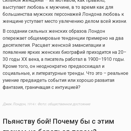
сильной женщины – их мотивом, как правило,
выступает любовь к мужчине, в то время как для
большинства мужских персонажей Лондона любовь к
женщине уступает место увлечению делом всей жизни.
В создании сильных женских образов Лондон
опережает общемировые тенденции примерно на два
десятилетия. Расцвет женской эмансипации и
появление ярких женских биографий приходится на 20–
30 годы XX века, а писатель работал в 1900–1910 годы.
Кроме того, он неоднократно предвосхищал и
социальные, и литературные тренды. Что это – реальное
умение предвидеть события или хорошо развитая
фантазия, граничащая с интуицией?
Джек Лондон,
Фото: общественное достояние
1914 г.
Пьянству бой! Почему бы с этим