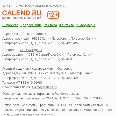
© 2005—2026 Проект «Календарь событий»
О проекте
Продвижение
Реклама
Контакты
Информеры
Учредитель — ООО «Квантор»
Адрес учредителя: 198516 Санкт-Петербург, г. Петергоф, Санкт-
Петербургский пр., д.60, лит.А, ч.п. 2-Н, оф. 432, 434
Издатель —
ООО «МЕДИО»
Адрес издателя: 198516 Санкт-Петербург, г. Петергоф, Санкт-
Петербургский пр., д.60, лит.А, ч.п. 2-Н, оф. 440
Главный редактор - Комарова Мария Сергеевна
Адрес редакции:
198516
Санкт-Петербург, г. Петергоф
,
Санкт-
Петербургский пр., д.60, лит.А, ч.п. 2-Н, оф. 432, 434
Телефон:
+7 812 640-06-60
Электронная почта:
askme@calend.ru
Сетевое издание зарегистрировано Роскомнадзором,
Свидетельство о регистрации СМИ Эл.N ФС77-56859 от 29.01.2014 г.
Использование любой информации CALEND.RU на веб-сайтах возможно
только при условии наличия у каждого скопированного материала активной
гиперссылки на страницу-источник.