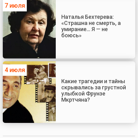
7 июля
Наталья Бехтерева:
«Страшна не смерть, а
умирание... Я — не
боюсь»
4 июля
Какие трагедии и тайны
скрывались за грустной
улыбкой Фрунзе
Мкртчяна?