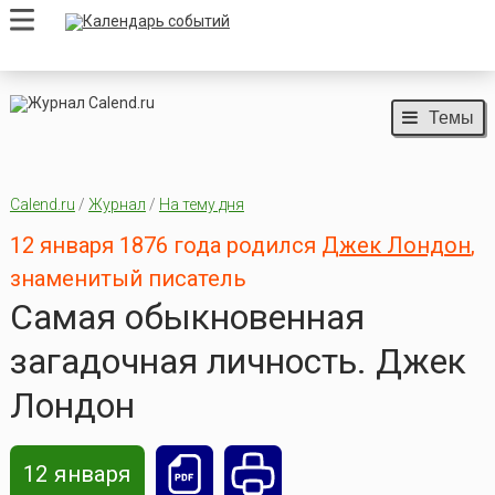
Темы
Calend.ru
/
Журнал
/
На тему дня
12 января 1876 года родился
Джек Лондон
,
знаменитый писатель
Самая обыкновенная
загадочная личность. Джек
Лондон
12 января