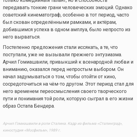
только комедийный талант, но и способность
передавать тонкие грани человеческих эмоций. Однако
советский кинематограф, особенно в тот период, часто
был скован определёнными рамками, и актёрам,
добившимся успеха в одном амплуа, было непросто из
него вырваться.
Постепенно предложения стали иссякать, а те, что
поступали, уже не вызывали прежнего энтузиазма.
Арчил Гомиашвили, привыкший к всенародной любви и
вниманию, оказался перед непростым выбором. Он
начал задумываться о том, чтобы отойти от кино,
сосредоточиться на
чём-то
другом. Этот период стал для
него временем переосмысления своего творческого
пути и понимания той роли, которую сыграл в его жизни
образ Остапа Бендера.
Арчил Гомиашвили в роли Сталина. Кадр из фильма «Сталинград»,
киностудия «Мосфильм», 1989 г.