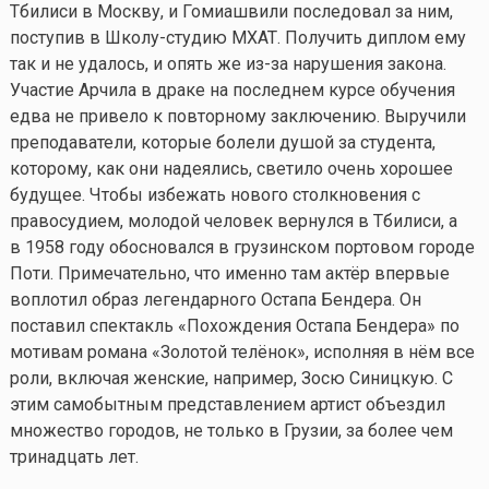
Тбилиси в Москву, и Гомиашвили последовал за ним,
поступив в Школу-студию МХАТ. Получить диплом ему
так и не удалось, и опять же из-за нарушения закона.
Участие Арчила в драке на последнем курсе обучения
едва не привело к повторному заключению. Выручили
преподаватели, которые болели душой за студента,
которому, как они надеялись, светило очень хорошее
будущее. Чтобы избежать нового столкновения с
правосудием, молодой человек вернулся в Тбилиси, а
в 1958 году обосновался в грузинском портовом городе
Поти. Примечательно, что именно там актёр впервые
воплотил образ легендарного Остапа Бендера. Он
поставил спектакль «Похождения Остапа Бендера» по
мотивам романа «Золотой телёнок», исполняя в нём все
роли, включая женские, например, Зосю Синицкую. С
этим самобытным представлением артист объездил
множество городов, не только в Грузии, за более чем
тринадцать лет.