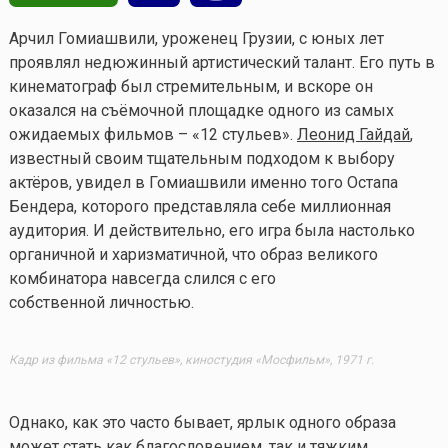
Арчил Гомиашвили, уроженец Грузии, с юных лет
проявлял недюжинный артистический талант. Его путь в
кинематограф был стремительным, и вскоре он
оказался на съёмочной площадке одного из самых
ожидаемых фильмов – «12 стульев».
Леонид Гайдай
,
известный своим тщательным подходом к выбору
актёров, увидел в Гомиашвили именно того Остапа
Бендера, которого представляла себе миллионная
аудитория. И действительно, его игра была настолько
органичной и харизматичной, что образ великого
комбинатора навсегда слился с его
собственной личностью.
Кадр из фильма «12 стульев», киностудия «Мосфильм», 1971 г.
Однако, как это часто бывает, ярлык одного образа
может стать как благословением, так и тяжким