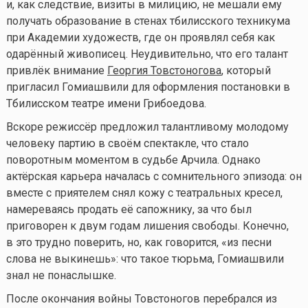
и, как следствие, визиты в милицию, не мешали ему
получать образование в стенах тбилисского техникума
при Академии художеств, где он проявлял себя как
одарённый живописец. Неудивительно, что его талант
привлёк внимание
Георгия Товстоногова
, который
пригласил Гомиашвили для оформления постановки в
Тбилисском театре имени Грибоедова.
Вскоре режиссёр предложил талантливому молодому
человеку партию в своём спектакле, что стало
поворотным моментом в судьбе Арчила. Однако
актёрская карьера началась с сомнительного эпизода: он
вместе с приятелем снял кожу с театральных кресел,
намереваясь продать её сапожнику, за что был
приговорен к двум годам лишения свободы. Конечно,
в это трудно поверить, но, как говорится, «из песни
слова не выкинешь»: что такое тюрьма, Гомиашвили
знал не понаслышке.
После окончания войны Товстоногов перебрался из