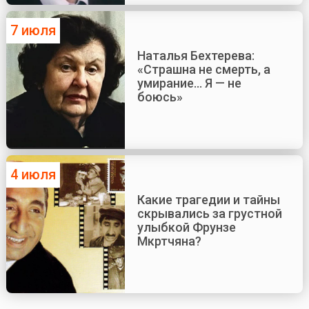
7 июля
Наталья Бехтерева:
«Страшна не смерть, а
умирание... Я — не
боюсь»
4 июля
Какие трагедии и тайны
скрывались за грустной
улыбкой Фрунзе
Мкртчяна?