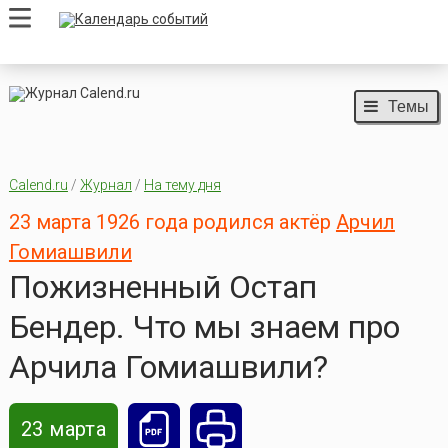
Темы
Calend.ru
/
Журнал
/
На тему дня
23 марта 1926 года родился актёр
Арчил
Гомиашвили
Пожизненный Остап
Бендер. Что мы знаем про
Арчила Гомиашвили?
23 марта