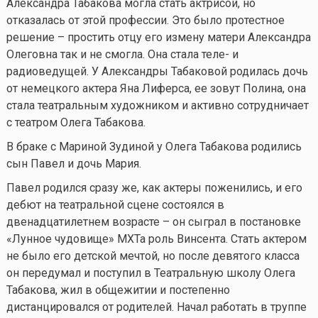
Александра Табакова могла стать актрисой, но
отказалась от этой профессии. Это было протестное
решение – простить отцу его измену матери Александра
Олеговна так и не смогла. Она стала теле- и
радиоведущей. У Александры Табаковой родилась дочь
от немецкого актера Яна Лиферса, ее зовут Полина, она
стала театральным художником и активно сотрудничает
с театром Олега Табакова.
В браке с Мариной Зудиной у Олега Табакова родились
сын Павел и дочь Мария.
Павел родился сразу же, как актеры поженились, и его
дебют на театральной сцене состоялся в
двенадцатилетнем возрасте – он сыграл в постановке
«Лунное чудовище» МХТа роль Винсента. Стать актером
не было его детской мечтой, но после девятого класса
он передумал и поступил в Театральную школу Олега
Табакова, жил в общежитии и постепенно
дистанцировался от родителей. Начал работать в труппе