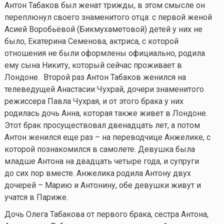
Антон Табаков был женат трижды, в этом смысле он
переплюнул своего знаменитого отца: с первой женой
Асией Воробьёвой (Бикмухаметовой) детей у них не
было, Екатерина Семенова, актриса, с которой
отношения не были оформлены официально, родила
ему сына Никиту, который сейчас проживает в
Лондоне. Второй раз Антон Табаков женился на
телеведущей Анастасии Чухрай, дочери знаменитого
режиссера Павла Чухрая, и от этого брака у них
родилась дочь Анна, которая также живет в Лондоне.
Этот брак просуществовал двенадцать лет, а потом
Антон женился еще раз – на переводчице Анжелике, с
которой познакомился в самолете. Девушка была
младше Антона на двадцать четыре года, и супруги
до сих пор вместе. Анжелика родила Антону двух
дочерей – Марию и Антонину, обе девушки живут и
учатся в Париже.
Дочь Олега Табакова от первого брака, сестра Антона,