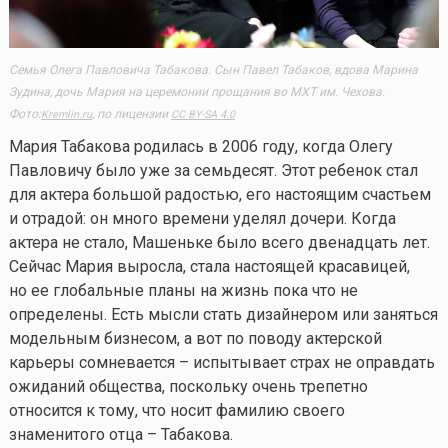
Семья Олега Павловича Табакова. Сын Павел Табаков, вдова Марина
Зудина, дочь Мария на церемонии прощания во МХТ им. Чехова.
Фото:
​, по лицензии
Kremlin.ru
CC BY-SA 4.0
Мария Табакова родилась в 2006 году, когда Олегу
Павловичу было уже за семьдесят. Этот ребенок стал
для актера большой радостью, его настоящим счастьем
и отрадой: он много времени уделял дочери. Когда
актера не стало, Машеньке было всего двенадцать лет.
Сейчас Мария выросла, стала настоящей красавицей,
но ее глобальные планы на жизнь пока что не
определены. Есть мысли стать дизайнером или заняться
модельным бизнесом, а вот по поводу актерской
карьеры сомневается – испытывает страх не оправдать
ожиданий общества, поскольку очень трепетно
относится к тому, что носит фамилию своего
знаменитого отца – Табакова.