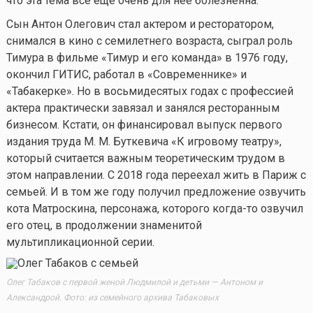
что эта тема все еще очень для нее болезненна.
Сын Антон Олегович стал актером и ресторатором,
снимался в кино с семилетнего возраста, сыграл роль
Тимура в фильме «Тимур и его команда» в 1976 году,
окончил ГИТИС, работал в «Современнике» и
«Табакерке». Но в восьмидесятых годах с профессией
актера практически завязал и занялся ресторанным
бизнесом. Кстати, он финансировал выпуск первого
издания труда М. М. Буткевича «К игровому театру»,
который считается важным теоретическим трудом в
этом направлении. С 2018 года переехал жить в Париж с
семьей. И в том же году получил предложение озвучить
кота Матроскина, персонажа, которого
когда-то
озвучил
его отец, в продолжении знаменитой
мультипликационной серии.
Олег Табаков с первой женой Людмилой и детьми — Антоном и
Александрой. Фото: из семейного архива Табаковых