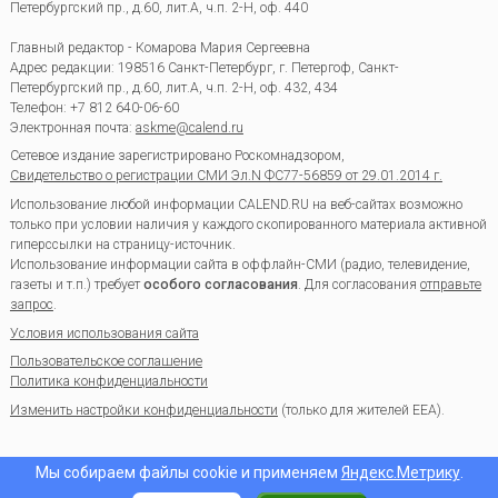
Петербургский пр., д.60, лит.А, ч.п. 2-Н, оф. 440
Главный редактор - Комарова Мария Сергеевна
Адрес редакции:
198516
Санкт-Петербург, г. Петергоф
,
Санкт-
Петербургский пр., д.60, лит.А, ч.п. 2-Н, оф. 432, 434
Телефон:
+7 812 640-06-60
Электронная почта:
askme@calend.ru
Сетевое издание зарегистрировано Роскомнадзором,
Свидетельство о регистрации СМИ Эл.N ФС77-56859 от 29.01.2014 г.
Использование любой информации CALEND.RU на веб-сайтах возможно
только при условии наличия у каждого скопированного материала активной
гиперссылки на страницу-источник.
Использование информации сайта в оффлайн-СМИ (радио, телевидение,
газеты и т.п.) требует
особого согласования
. Для согласования
отправьте
запрос
.
Условия использования сайта
Пользовательское соглашение
Политика конфиденциальности
Изменить настройки конфиденциальности
(только для жителей EEA).
Мы собираем файлы cookie и применяем
Яндекс.Метрику
.