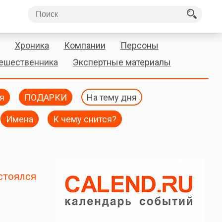
Хроника
Компании
Персоны
тешественника
Экспертные материалы
я
ПОДАРКИ
На тему дня
Имена
К чему снится?
стоялся