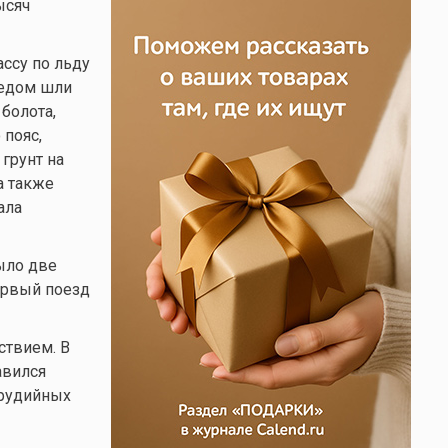
ысяч
ссу по льду
ледом шли
болота,
 пояс,
 грунт на
а также
ала
ыло две
ервый поезд
ствием. В
авился
орудийных