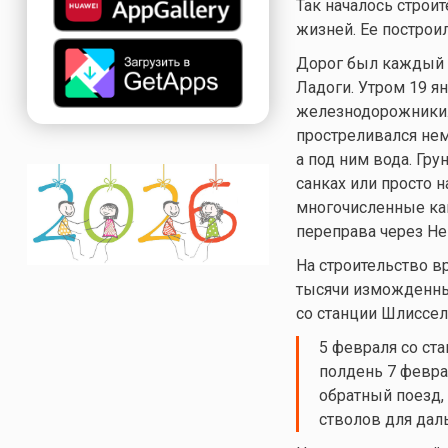
Так началось строи
жизней. Ее построил
Дорог был каждый д
Ладоги. Утром 19 я
железнодорожники.
простреливался нем
а под ним вода. Гру
санках или просто н
многочисленные кан
переправа через Не
На строительство 
тысячи изможденны
со станции Шлиссел
5 февраля со ст
полдень 7 февра
обратный поезд,
стволов для дал