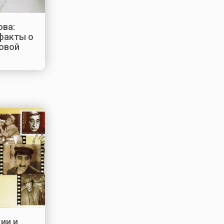
ва:
факты о
овой
ии и