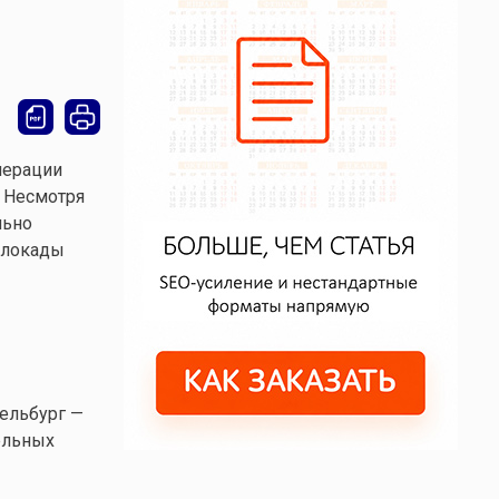
перации
. Несмотря
льно
блокады
ельбург —
ельных