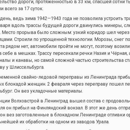
тельство дороги, протяженностью в 33 км, спасшей сотни т
и всего за 17 суток.
ень, ведь зима 1942—1943 года не позволила устроить тра
нваря вдоль трассы будущей дороги двинулись минеры, с
 Место прорыва было сложным: узкий коридор шел через 
цами. Строили по упрощенной технологии. Морозы, снег по
нта рядом нет, автомобили пройти не могут, поэтому возили
а себе в мешках. Трассу пересекали речки Назия и Чёрная, 
алы и канавы, но самой сложной частью строительства ст
ву у Шлиссельбурга.
временной свайно-ледовой переправы из Ленинграда приб
х блокадой женщин. 2 февраля через переправу пошел п
ьбург. Он вез укладочные материалы.
анции Волховстрой в Ленинград вышел состав с продоволь
ля он прибыл на Финляндский вокзал. В этот же день отпр
 он вез заготовленные в блокадном Ленинграде отливки 
ьнейшей их обработки на одном из заводов Урала.