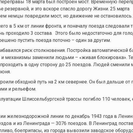
переправы 18 марта был построен мост. Временную переп
е резервной, и это вскоре спасло дорогу Жизни. 25 марта
ем немцы повредили мост, но движение не остановилось.
его в 5 км от линии фронта, и поначалу поезда следовали 
очь проходило 3 состава. Этого было недостаточно для гол
решено пустить поезда поточно – один за другим.
ибавился риск столкновения. Постройка автоматической 
 и механизмы заменили людьми – «живая блокировка». Те
 проходить в одну сторону до 25 поездов. Людей сменили
июня.
троили обходной путь на 2 км севернее. Он был дальше от
ами и рельефом.
плуатации Шлиссельбургской трассы погибло 110 человек,
ции железнодорожной линии по декабрь 1943 года в Лени
здов и из Ленинграда — 3076 поездов. В Ленинград поста
пливо, боеприпасы, из города вывозили заводское оборуд