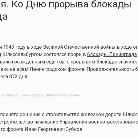
ия. Ко Дню прорыва блокады
да
м 1943 году в ходе Великой Отечественной войны в ходе о
од Шлиссельбургом состоялся прорыв
блокады Ленинграда
ставался осажденным еще год, с прорывом блокады значите
овка на всём Ленинградском фронте. Продолжительность 
яла 872 дня.
ыв блoкaды Лeнингpaдa», фpaгмeнт кapтины
 принято решение о строительстве железной дороги Шлисс
строительство начальник Управления военно-восстановит
го фронта Иван Георгиевич Зубков.