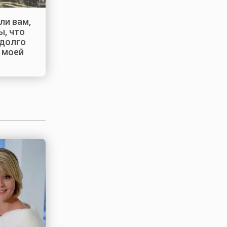
ли вам,
, что
 долго
а моей