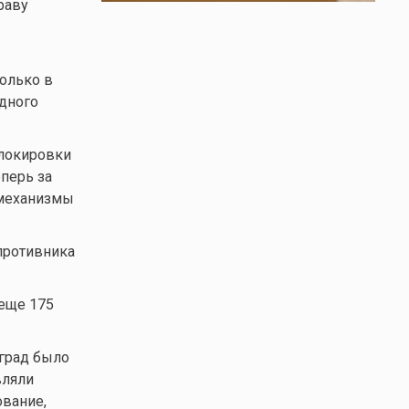
раву
только в
одного
блокировки
перь за
 механизмы
 противника
 еще 175
нград было
вляли
ование,