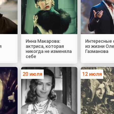
Инна Макарова:
Интересные
я
актриса, которая
из жизни Ол
никогда не изменяла
Газманова
себе
20 июля
12 июля