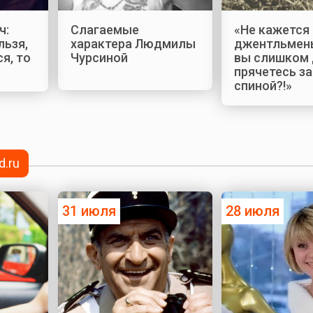
ч:
Слагаемые
«Не кажется 
льзя,
характера Людмилы
джентльмены
я, то
Чурсиной
вы слишком
прячетесь з
спиной?!»
d.ru
31 июля
28 июля