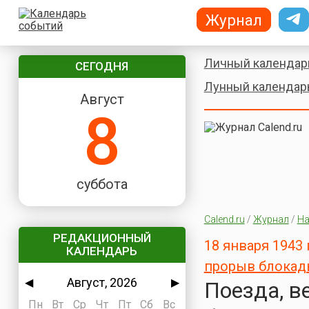
Журнал
Личный календар
СЕГОДНЯ
Лунный календар
Август
8
суббота
Calend.ru
/
Журнал
/
На
РЕДАКЦИОННЫЙ
18 января 1943
КАЛЕНДАРЬ
прорыв блокад
Август, 2026
◀
▶
Поезда, в
Пн
Вт
Ср
Чт
Пт
Сб
Вс