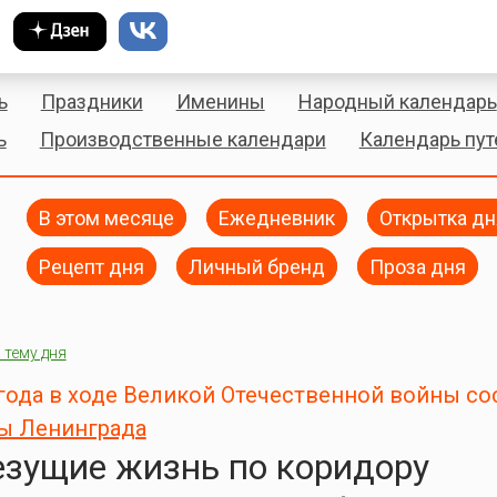
ь
Праздники
Именины
Народный календарь
ь
Производственные календари
Календарь пу
В этом месяце
Ежедневник
Открытка дн
Рецепт дня
Личный бренд
Проза дня
 тему дня
 года в ходе Великой Отечественной войны со
ы Ленинграда
езущие жизнь по коридору