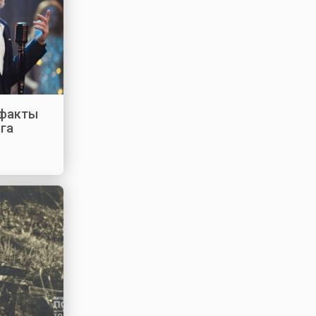
 факты
ега