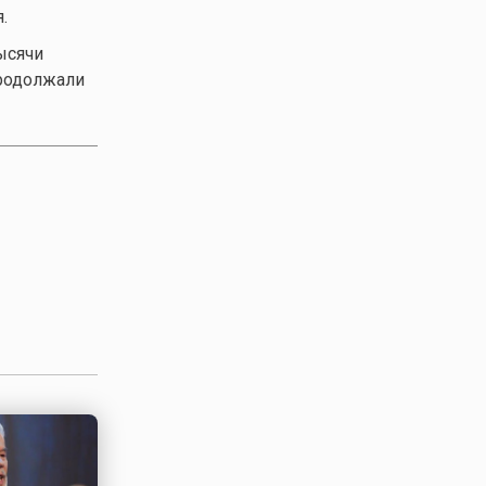
.
ысячи
продолжали