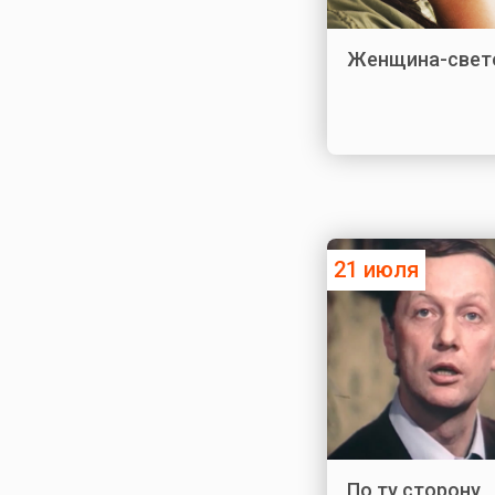
Женщина-свет
21 июля
По ту сторону