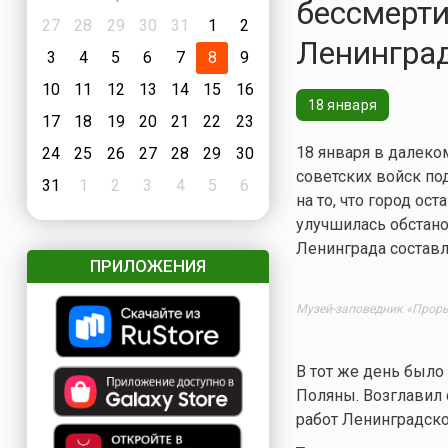
бессмерт
27
28
29
30
31
1
2
Ленингра
3
4
5
6
7
8
9
10
11
12
13
14
15
16
18 января
17
18
19
20
21
22
23
18 января в далеко
24
25
26
27
28
29
30
советских войск п
31
1
2
3
4
5
6
на то, что город о
улучшилась обстан
Ленинграда составл
ПРИЛОЖЕНИЯ
Mузeй-зaпoвeдник «Пpop
В тот же день было
Поляны. Возглавил 
работ Ленинградско