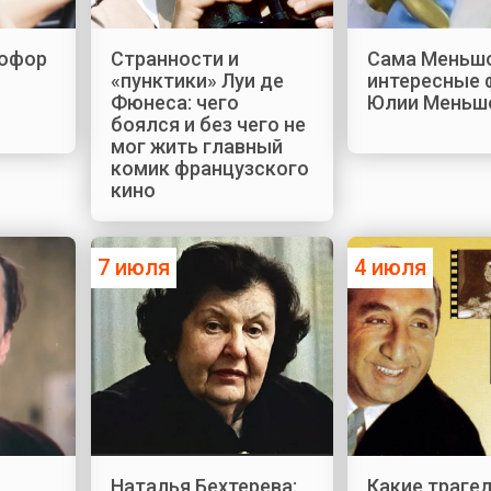
офор
Странности и
Сама Меньшо
«пунктики» Луи де
интересные 
Фюнеса: чего
Юлии Меньш
боялся и без чего не
мог жить главный
комик французского
кино
7 июля
4 июля
Наталья Бехтерева:
Какие трагед