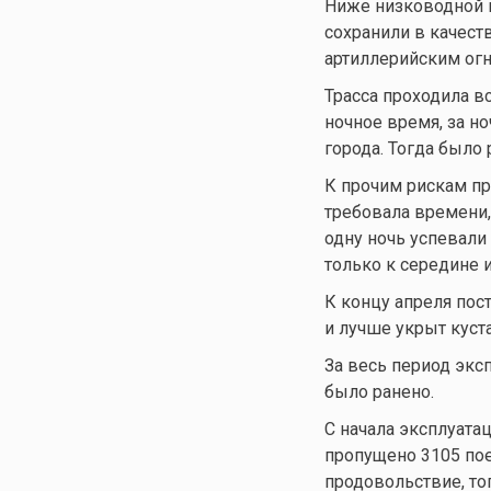
Ниже низководной 
сохранили в качеств
артиллерийским огн
Трасса проходила вс
ночное время, за н
города. Тогда было 
К прочим рискам пр
требовала времени,
одну ночь успевали
только к середине 
К концу апреля пос
и лучше укрыт куст
За весь период экс
было ранено.
С начала эксплуата
пропущено 3105 пое
продовольствие, то