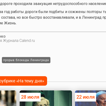
 дороге проходила эвакуация нетрудоспособного населения
о за год работы дороги были подбиты и сожжены полторы т
состава, но все быстро восстанавливали, и в Ленинград 
ие Жизнь.
нко
я Журнала Calend.ru
прорыв блокады Ленинграда
 рубрике «На тему дня»
28 июля
22 июля