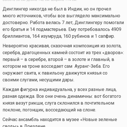
Динглингер никогда не был в Индии, но он прочел
много источников, чтобы все выглядело максимально
достоверно. Работа велась 7 лет, Динглингеру помогали
его братья и 14 подмастерьев. Ему потребовалось 4909
бриллиантов, 164 изумруда, 160 рубинов и 1 сапфир.
Невероятно красивая, сказочная композиция из золота,
серебра, драгоценных камней состоит из трех «дворов»:
первый – в серебре, второй – в золоте и главный, в
котором на троне восседает сам Ауранг-Зеба. Его
окружает свита, к павильону движутся князья со
своими слугами, несущими дары.
Каждая фигурка индивидуальна, у всех разные лица,
разная одежда. Все они очень динамичны: вот богатого
князя везут рикши, слуга склонился в почтительном
поклоне, погонщик, восседающий на слоне.
Сейчас ансамбль находится в музее «Новые зеленые
своды» в Дрездене.