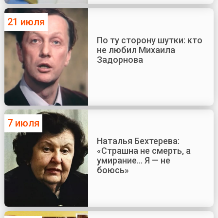
21 июля
По ту сторону шутки: кто
не любил Михаила
Задорнова
7 июля
Наталья Бехтерева:
«Страшна не смерть, а
умирание... Я — не
боюсь»