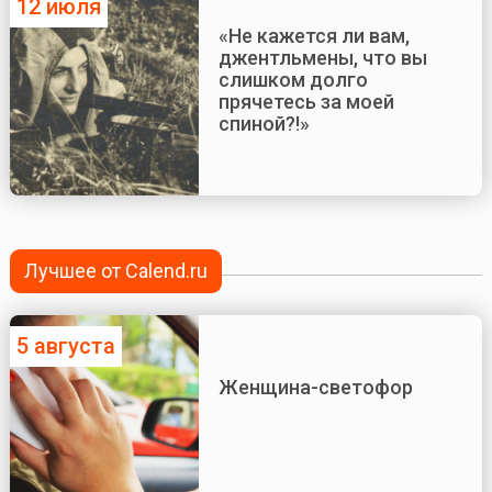
12 июля
«Не кажется ли вам,
джентльмены, что вы
слишком долго
прячетесь за моей
спиной?!»
Лучшее от Calend.ru
5 августа
Женщина-светофор