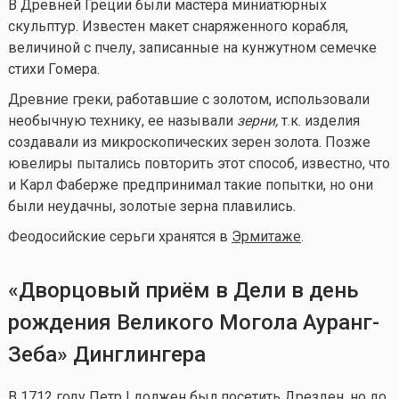
В Древней Греции были мастера миниатюрных
скульптур. Известен макет снаряженного корабля,
величиной с пчелу, записанные на кунжутном семечке
стихи Гомера.
Древние греки, работавшие с золотом, использовали
необычную технику, ее называли
зерни,
т.к. изделия
создавали из микроскопических зерен золота. Позже
ювелиры пытались повторить этот способ, известно, что
и Карл Фаберже предпринимал такие попытки, но они
были неудачны, золотые зерна плавились.
Феодосийские серьги хранятся в
Эрмитаже
.
«Дворцовый приём в Дели в день
рождения Великого Могола Ауранг-
Зеба» Динглингера
В 1712 году Петр I должен был посетить Дрезден, но до