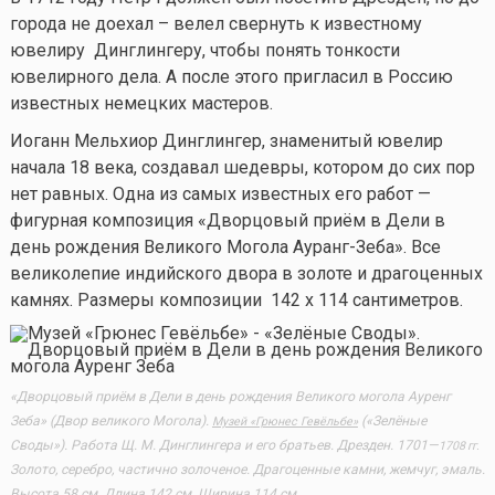
города не доехал – велел свернуть к известному
ювелиру Динглингеру, чтобы понять тонкости
ювелирного дела. А после этого пригласил в Россию
известных немецких мастеров.
Иоганн Мельхиор Динглингер, знаменитый ювелир
начала 18 века, создавал шедевры, котором до сих пор
нет равных. Одна из самых известных его работ —
фигурная композиция «Дворцовый приём в Дели в
день рождения Великого Могола Ауранг-Зеба». Все
великолепие индийского двора в золоте и драгоценных
камнях. Размеры композиции 142 х 114 сантиметров.
«Дворцовый приём в Дели в день рождения Великого могола Ауренг
Зеба» (Двор великого Могола).
(«Зелёные
Музей «Грюнес Гевёльбе»
Своды»). Работа Щ. М. Динглингера и его братьев. Дрезден. 1701—
1708 гг.
Золото, серебро, частично золоченое. Драгоценные камни, жемчуг, эмаль.
Высота 58 см. Длина 142 см. Ширина 114 см.