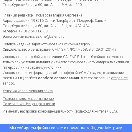
Петербургский пр., д.60, лит.А, ч.п. 2-Н, оф. 440
Главный редактор - Комарова Мария Сергеевна
Адрес редакции:
198516
Санкт-Петербург, г. Петергоф
,
Санкт-
Петербургский пр., д.60, лит.А, ч.п. 2-Н, оф. 432, 434
Телефон:
+7 812 640-06-60
Электронная почта:
askme@calend.ru
Сетевое издание зарегистрировано Роскомнадзором,
Свидетельство о регистрации СМИ Эл.N ФС77-56859 от 29.01.2014 г.
Использование любой информации CALEND.RU на веб-сайтах возможно
только при условии наличия у каждого скопированного материала активной
гиперссылки на страницу-источник.
Использование информации сайта в оффлайн-СМИ (радио, телевидение,
газеты и т.п.) требует
особого согласования
. Для согласования
отправьте
запрос
.
Условия использования сайта
Пользовательское соглашение
Политика конфиденциальности
Изменить настройки конфиденциальности
(только для жителей EEA).
Мы собираем файлы cookie и применяем
Яндекс.Метрику
.