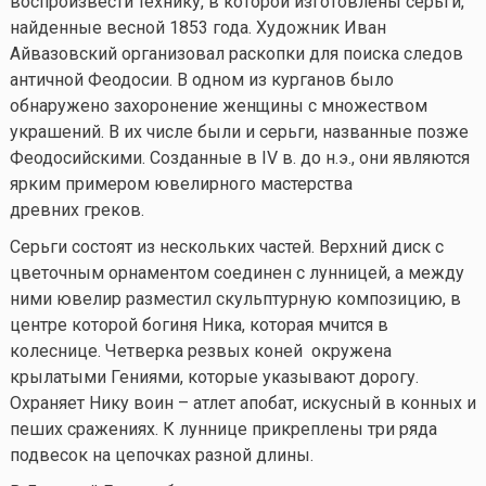
воспроизвести технику, в которой изготовлены серьги,
найденные весной 1853 года. Художник Иван
Айвазовский организовал раскопки для поиска следов
античной Феодосии. В одном из курганов было
обнаружено захоронение женщины с множеством
украшений. В их числе были и серьги, названные позже
Феодосийскими. Созданные в IV в. до н.э., они являются
ярким примером ювелирного мастерства
древних греков.
Серьги состоят из нескольких частей. Верхний диск с
цветочным орнаментом соединен с лунницей, а между
ними ювелир разместил скульптурную композицию, в
центре которой богиня Ника, которая мчится в
колеснице. Четверка резвых коней окружена
крылатыми Гениями, которые указывают дорогу.
Охраняет Нику воин – атлет апобат, искусный в конных и
пеших сражениях. К луннице прикреплены три ряда
подвесок на цепочках разной длины.