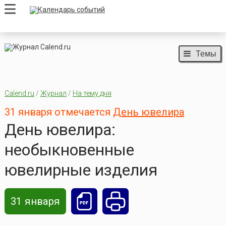
Темы
Calend.ru
/
Журнал
/
На тему дня
31 января отмечается
День ювелира
День ювелира:
необыкновенные
ювелирные изделия
31 января