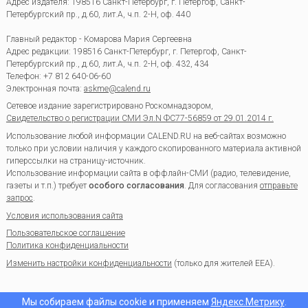
Адрес издателя: 198516 Санкт-Петербург, г. Петергоф, Санкт-
Петербургский пр., д.60, лит.А, ч.п. 2-Н, оф. 440
Главный редактор - Комарова Мария Сергеевна
Адрес редакции:
198516
Санкт-Петербург, г. Петергоф
,
Санкт-
Петербургский пр., д.60, лит.А, ч.п. 2-Н, оф. 432, 434
Телефон:
+7 812 640-06-60
Электронная почта:
askme@calend.ru
Сетевое издание зарегистрировано Роскомнадзором,
Свидетельство о регистрации СМИ Эл.N ФС77-56859 от 29.01.2014 г.
Использование любой информации CALEND.RU на веб-сайтах возможно
только при условии наличия у каждого скопированного материала активной
гиперссылки на страницу-источник.
Использование информации сайта в оффлайн-СМИ (радио, телевидение,
газеты и т.п.) требует
особого согласования
. Для согласования
отправьте
запрос
.
Условия использования сайта
Пользовательское соглашение
Политика конфиденциальности
Изменить настройки конфиденциальности
(только для жителей EEA).
Мы собираем файлы cookie и применяем
Яндекс.Метрику
.