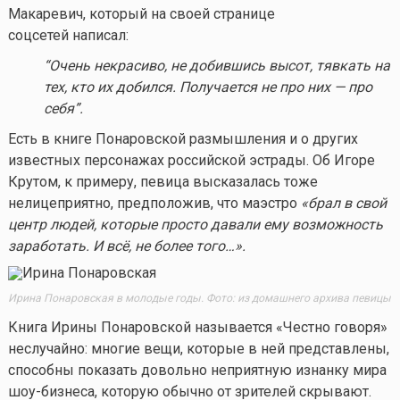
Макаревич, который на своей странице
соцсетей написал:
“Очень некрасиво, не добившись высот, тявкать на
тех, кто их добился. Получается не про них — про
себя”.
Есть в книге Понаровской размышления и о других
известных персонажах российской эстрады. Об Игоре
Крутом, к примеру, певица высказалась тоже
нелицеприятно, предположив, что маэстро
«
брал в свой
центр людей, которые просто давали ему возможность
заработать. И всё, не более того…»
.
Ирина Понаровская в молодые годы. Фото: из домашнего архива певицы
Книга Ирины Понаровской называется «Честно говоря»
неслучайно: многие вещи, которые в ней представлены,
способны показать довольно неприятную изнанку мира
шоу-бизнеса, которую обычно от зрителей скрывают.