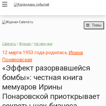
Темы
Calend.ru
/
Журнал
/
На тему дня
12 марта 1953 года родилась
Ирина
Понаровская
«Эффект разорвавшейся
бомбы»: честная книга
мемуаров Ирины
Понаровской приоткрывает
секреты шоу-бизнеса