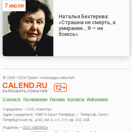
7 июля
Наталья Бехтерева:
«Страшна не смерть, а
умирание... Я — не
боюсь»
© 2005—2026 Проект «Календарь событий»
О проекте
Продвижение
Реклама
Контакты
Информеры
Учредитель — ООО «Квантор»
Адрес учредителя: 198516 Санкт-Петербург, г. Петергоф, Санкт-
Петербургский пр., д.60, лит.А, ч.п. 2-Н, оф. 432, 434
Издатель —
ООО «МЕДИО»