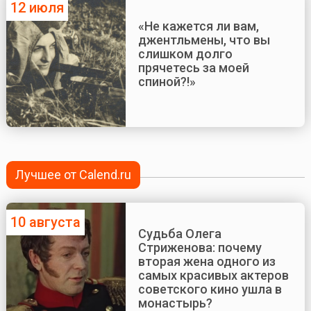
12 июля
«Не кажется ли вам,
джентльмены, что вы
слишком долго
прячетесь за моей
спиной?!»
Лучшее от Calend.ru
10 августа
Судьба Олега
Стриженова: почему
вторая жена одного из
самых красивых актеров
советского кино ушла в
монастырь?