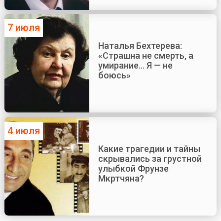
7 июля
Наталья Бехтерева:
«Страшна не смерть, а
умирание... Я — не
боюсь»
4 июля
Какие трагедии и тайны
скрывались за грустной
улыбкой Фрунзе
Мкртчяна?