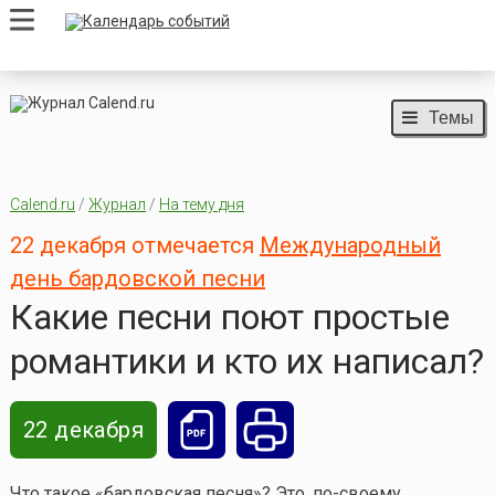
Темы
Calend.ru
/
Журнал
/
На тему дня
22 декабря отмечается
Международный
день бардовской песни
Какие песни поют простые
романтики и кто их написал?
22 декабря
Что такое «бардовская песня»? Это, по-своему,