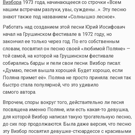
Визбора
1973 года, начинающееся со строчки «Всем
нашим встречам разлуки, увы, суждены…». Эту песню
знают также под названием «Солнышко лесное».
Работать над созданием этой песни Юрий Иосифович
начал на Грушинском фестивале в 1972 году, но
закончил ее только через год. По его собственным
словам, посвятил он песню своей «любимой Поляне» —
той самой, на которой на Грушинском фестивале
собирались барды и пели свои песни. Визбор писал:
«Думаю, песня вышла хорошей. Будет хорошо, если
Поляна примет её». Поляна не просто приняла: песня так
быстро стала популярной, что это удивило
самого автора.
Впрочем, споры вокруг того, действительно ли песня
посвящена именно Поляне, или есть
какая-то
девушка,
для которой Визбор написал такую трогательную песню,
до сих пор продолжаются. Была даже версия, что песню
эту Визбор посвятил девушке-стюардессе с красивыми