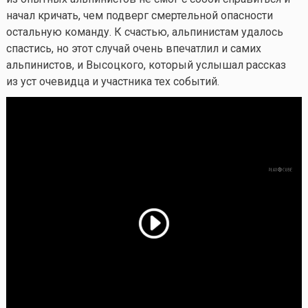
начал кричать, чем подверг смертельной опасности
остальную команду. К счастью, альпинистам удалось
спастись, но этот случай очень впечатлил и самих
альпинистов, и Высоцкого, который услышал рассказ
из уст очевидца и участника тех событий.