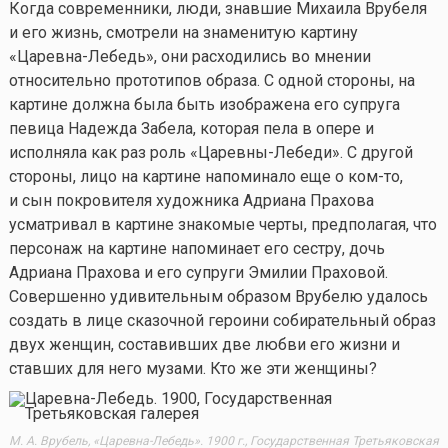
Когда современники, люди, знавшие Михаила Врубеля
и его жизнь, смотрели на знаменитую картину
«Царевна-Лебедь», они расходились во мнении
относительно прототипов образа. С одной стороны, на
картине должна была быть изображена его супруга
певица Надежда Забела, которая пела в опере и
исполняла как раз роль «Царевны-Лебеди». С другой
стороны, лицо на картине напоминало еще о
ком-то
,
и сын покровителя художника Адриана Прахова
усматривал в картине знакомые черты, предполагая, что
персонаж на картине напоминает его сестру, дочь
Адриана Прахова и его супруги Эмилии Праховой.
Совершенно удивительным образом Врубелю удалось
создать в лице сказочной героини собирательный образ
двух женщин, составивших две любви его жизни и
ставших для него музами. Кто же эти женщины?
М. А. Врубель, «Царевна-Лебедь». 1900 г., Государственная Третьяковская