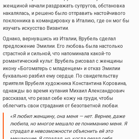
женщиной начали раздражать супругов, обстановка
накалялась, и решено было отправить настойчивого
поклонника в командировку в Италию, где он мог бы
изучать искусство Византии.
Однако, вернувшись из Италии, Врубель сделал
предложение Эмилии. Его любовь была настолько
страстной и сильной, что напоминала
какой-то
романтический культ: Врубель рисовал с женщины
икону «Богоматерь с младенцем» и отказ Эмилии
буквально разбил ему сердце. По свидетельству
приятеля Врубеля художника Константина Коровина,
однажды во время купания Михаил Александрович
рассказал, что резал себе кожу на груди, чтобы
облегчить свои страдания от безответной любви.
«Я любил женщину, она меня — нет. Вернее, даже
любила, но многое мешало ее пониманию меня. Я
страдал в невозможности объяснить ей это
мешающее. Я страдал, но, когда рез
ал себя,