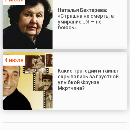
Наталья Бехтерева:
«Страшна не смерть, а
умирание... Я — не
боюсь»
4 июля
Какие трагедии и тайны
скрывались за грустной
улыбкой Фрунзе
Мкртчяна?