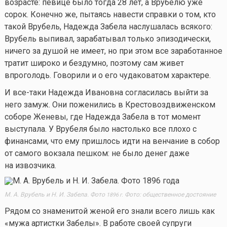
возрасте: певице было тогда 28 лет, а Врубелю уже
сорок. Конечно же, пытаясь навести справки о том, кто
такой Врубель, Надежда Забела наслушалась всякого:
Врубель выпивал, зарабатывал только эпизодически,
ничего за душой не имеет, но при этом все заработанное
тратит широко и бездумно, поэтому сам живет
впроголодь. Говорили и о его чудаковатом характере.
И все-таки Надежда Ивановна согласилась выйти за
него замуж. Они поженились в Крестовоздвиженском
соборе Женевы, где Надежда Забела в тот момент
выступала. У Врубеля было настолько все плохо с
финансами, что ему пришлось идти на венчание в собор
от самого вокзала пешком: не было денег даже
на извозчика.
М. А. Врубель и Н. И. Забела. Фото
Фото: общественное достояние
1896 г.
Рядом со знаменитой женой его знали всего лишь как
«мужа артистки Забелы». В работе своей супруги