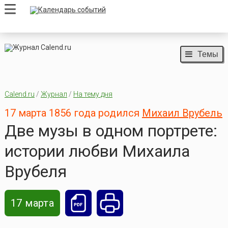
Темы
Calend.ru
/
Журнал
/
На тему дня
17 марта 1856 года родился
Михаил Врубель
Две музы в одном портрете:
истории любви Михаила
Врубеля
17 марта