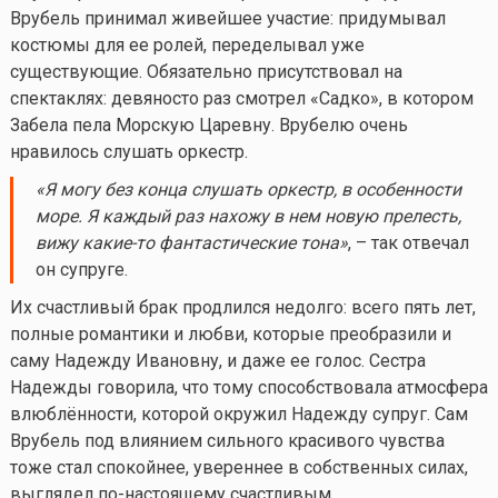
Врубель принимал живейшее участие: придумывал
костюмы для ее ролей, переделывал уже
существующие. Обязательно присутствовал на
спектаклях: девяносто раз смотрел «Садко», в котором
Забела пела Морскую Царевну. Врубелю очень
нравилось слушать оркестр.
«Я
могу без конца слушать оркестр, в особенности
море. Я каждый раз нахожу в нем новую прелесть,
вижу
какие-то
фантастические тона»
, – так отвечал
он супруге.
Их счастливый брак продлился недолго: всего пять лет,
полные романтики и любви, которые преобразили и
саму Надежду Ивановну, и даже ее голос. Сестра
Надежды говорила, что тому способствовала атмосфера
влюблённости, которой окружил Надежду супруг. Сам
Врубель под влиянием сильного красивого чувства
тоже стал спокойнее, увереннее в собственных силах,
выглядел по-настоящему счастливым.