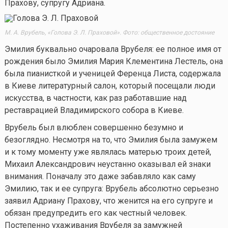
Прахову, супругу Адриана.
М. А. Врубель, «Голова Э. Л. Праховой». Фото: общественное достояние
Эмилия буквально очаровала Врубеля: ее полное имя от
рождения было Эмилия Мария Клементина Лестель, она
была пианисткой и ученицей Ференца Листа, содержала
в Киеве литературный салон, который посещали люди
искусства, в частности, как раз работавшие над
реставрацией Владимирского собора в Киеве.
Врубель был влюблен совершенно безумно и
безоглядно. Несмотря на то, что Эмилия была замужем
и к тому моменту уже являлась матерью троих детей,
Михаил Александрович неустанно оказывал ей знаки
внимания. Поначалу это даже забавляло как саму
Эмилию, так и ее супруга: Врубель абсолютно серьезно
заявил Адриану Прахову, что женится на его супруге и
обязан предупредить его как честный человек.
Постепенно ухаживания Врубеля за замужней