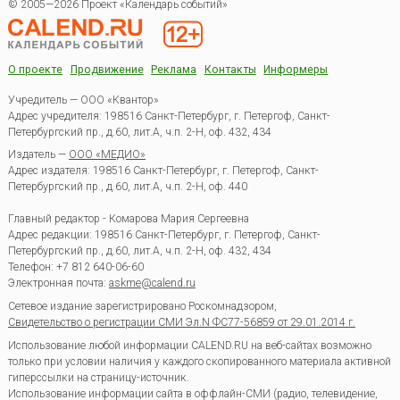
© 2005—2026 Проект «Календарь событий»
О проекте
Продвижение
Реклама
Контакты
Информеры
Учредитель — ООО «Квантор»
Адрес учредителя: 198516 Санкт-Петербург, г. Петергоф, Санкт-
Петербургский пр., д.60, лит.А, ч.п. 2-Н, оф. 432, 434
Издатель —
ООО «МЕДИО»
Адрес издателя: 198516 Санкт-Петербург, г. Петергоф, Санкт-
Петербургский пр., д.60, лит.А, ч.п. 2-Н, оф. 440
Главный редактор - Комарова Мария Сергеевна
Адрес редакции:
198516
Санкт-Петербург, г. Петергоф
,
Санкт-
Петербургский пр., д.60, лит.А, ч.п. 2-Н, оф. 432, 434
Телефон:
+7 812 640-06-60
Электронная почта:
askme@calend.ru
Сетевое издание зарегистрировано Роскомнадзором,
Свидетельство о регистрации СМИ Эл.N ФС77-56859 от 29.01.2014 г.
Использование любой информации CALEND.RU на веб-сайтах возможно
только при условии наличия у каждого скопированного материала активной
гиперссылки на страницу-источник.
Использование информации сайта в оффлайн-СМИ (радио, телевидение,