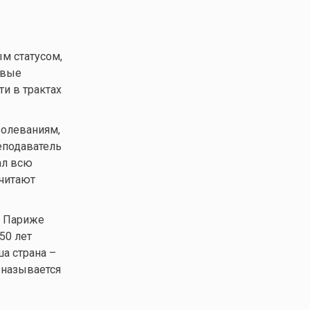
ым статусом,
рвые
и в трактах
болеваниям,
еподаватель
ал всю
читают
в Париже
50 лет
а страна –
 называется