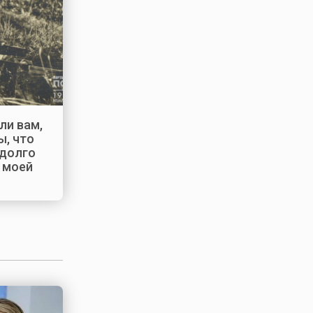
ли вам,
, что
 долго
а моей