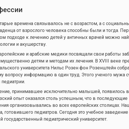
фессии
старые времена связывалось не с возрастом, а с социальн
ладенца от взрослого человека способны были и тогда. Пе
ом подходе к лечению детей у античных врачей можно найт
ологии и акушерству.
вропейские и арабские медики посвящали свои работы за
ущественно детям и методам их лечения. В XVIII веке пр
альского университета Нильс Розен фон Розенштейн собр
 вопросу информацию в один труд. Этого ученого мужа с
 педиатрии.
ние, принимавшее исключительно малышей, появилось 
узский опыт оказался столь успешным, что в последующие 
ния организовывались во всех европейских столицах. Наш
а, готовившего педиатров. Сегодня это учебное заведение
й государственный педиатрический университет.