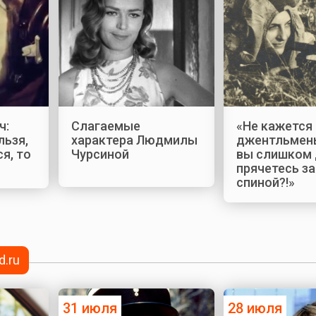
ч:
Слагаемые
«Не кажется 
льзя,
характера Людмилы
джентльмены
я, то
Чурсиной
вы слишком
прячетесь з
спиной?!»
d.ru
31 июля
28 июля