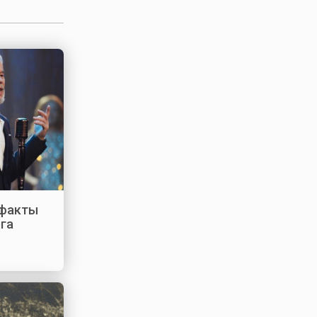
 факты
ега