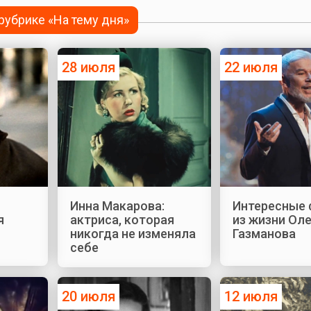
 рубрике «На тему дня»
28 июля
22 июля
Инна Макарова:
Интересные
я
актриса, которая
из жизни Ол
никогда не изменяла
Газманова
себе
20 июля
12 июля