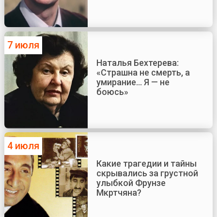
7 июля
Наталья Бехтерева:
«Страшна не смерть, а
умирание... Я — не
боюсь»
4 июля
Какие трагедии и тайны
скрывались за грустной
улыбкой Фрунзе
Мкртчяна?