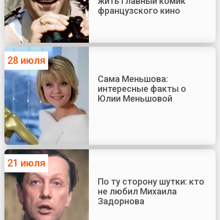
жить главный комик
французского кино
28 июля
Сама Меньшова:
интересные факты о
Юлии Меньшовой
21 июля
По ту сторону шутки: кто
не любил Михаила
Задорнова