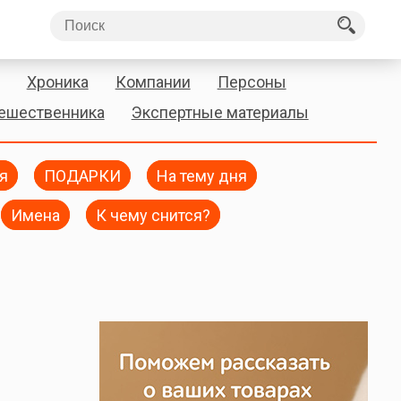
Хроника
Компании
Персоны
тешественника
Экспертные материалы
я
ПОДАРКИ
На тему дня
Имена
К чему снится?