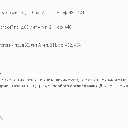
гский пр., д.60, лит.А, ч.п. 2-Н, оф. 432, 434
кий пр., д.60, лит.А, ч.п. 2-Н, оф. 440
гский пр., д.60, лит.А, ч.п. 2-Н, оф. 432, 434
.
жно только при условии наличия у каждого скопированного мате
ие, газеты и т.п.) требует
особого согласования
. Для согласов
A).