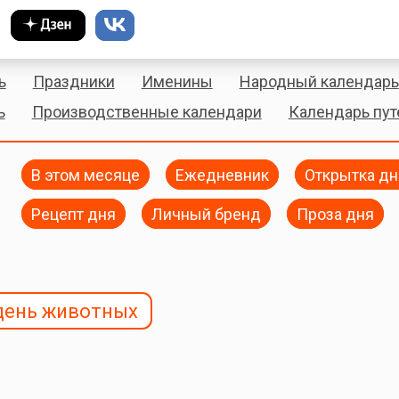
ь
Праздники
Именины
Народный календарь
ь
Производственные календари
Календарь пу
В этом месяце
Ежедневник
Открытка дн
Рецепт дня
Личный бренд
Проза дня
день животных