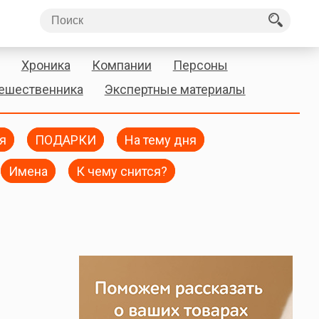
Хроника
Компании
Персоны
тешественника
Экспертные материалы
я
ПОДАРКИ
На тему дня
Имена
К чему снится?