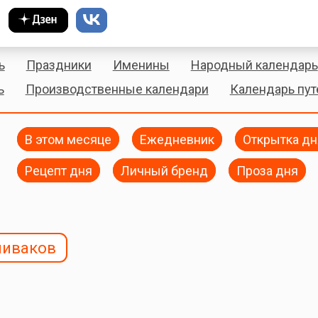
ь
Праздники
Именины
Народный календарь
ь
Производственные календари
Календарь пу
В этом месяце
Ежедневник
Открытка дн
Рецепт дня
Личный бренд
Проза дня
пиваков