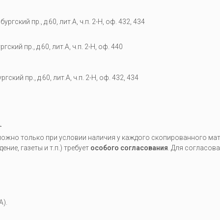
гский пр., д.60, лит.А, ч.п. 2-Н, оф. 432, 434
кий пр., д.60, лит.А, ч.п. 2-Н, оф. 440
гский пр., д.60, лит.А, ч.п. 2-Н, оф. 432, 434
.
жно только при условии наличия у каждого скопированного мате
ие, газеты и т.п.) требует
особого согласования
. Для согласов
A).