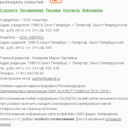
О проекте
Продвижение
Реклама
Контакты
Информеры
Учредитель — ООО «Квантор»
Адрес учредителя: 198516 Санкт-Петербург, г. Петергоф, Санкт-Петербургский
пр., д.60, лит.А, ч.п. 2-Н, оф. 432, 434
Издатель —
ООО «МЕДИО»
Адрес издателя: 198516 Санкт-Петербург, г. Петергоф, Санкт-Петербургский
пр., д.60, лит.А, ч.п. 2-Н, оф. 440
Главный редактор - Комарова Мария Сергеевна
Адрес редакции:
198516
Санкт-Петербург, г. Петергоф
,
Санкт-Петербургский
пр., д.60, лит.А, ч.п. 2-Н, оф. 432, 434
Телефон:
+7 812 640-06-60
Электронная почта:
askme@calend.ru
Сетевое издание зарегистрировано Роскомнадзором,
Свидетельство о регистрации СМИ Эл.N ФС77-56859 от 29.01.2014 г.
Использование любой информации CALEND.RU на веб-сайтах возможно только
при условии наличия у каждого скопированного материала активной
гиперссылки на страницу-источник.
Использование информации сайта в оффлайн-СМИ (радио, телевидение,
газеты и т.п.) требует
особого согласования
. Для согласования
отправьте
запрос
.