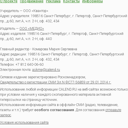
О проекте
Продвижение
Реклама
Контакты
Информеры
Учредитель — ООО «Квантор»
Адрес учредителя: 198516 Санкт-Петербург, г. Петергоф, Санкт-Петербургский
пр., д.60, лит.А, ч.п. 2-Н, оф. 432, 434
Издатель —
ООО «МЕДИО»
Адрес издателя: 198516 Санкт-Петербург, г. Петергоф, Санкт-Петербургский
пр., д.60, лит.А, ч.п. 2-Н, оф. 440
Главный редактор - Комарова Мария Сергеевна
Адрес редакции:
198516
Санкт-Петербург, г. Петергоф
,
Санкт-Петербургский
пр., д.60, лит.А, ч.п. 2-Н, оф. 432, 434
Телефон:
+7 812 640-06-60
Электронная почта:
askme@calend.ru
Сетевое издание зарегистрировано Роскомнадзором,
Свидетельство о регистрации СМИ Эл.N ФС77-56859 от 29.01.2014 г.
Использование любой информации CALEND.RU на веб-сайтах возможно только
при условии наличия у каждого скопированного материала активной
гиперссылки на страницу-источник.
Использование информации сайта в оффлайн-СМИ (радио, телевидение,
газеты и т.п.) требует
особого согласования
. Для согласования
отправьте
запрос
.
Условия использования сайта