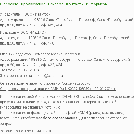
О проекте
Продвижение
Реклама
Контакты
Информеры
Учредитель — ООО «Квантор»
Адрес учредителя: 198516 Санкт-Петербург, г. Петергоф, Санкт-Петербургский
пр., д.60, лит.А, ч.п. 2-Н, оф. 432, 434
Издатель —
ООО «МЕДИО»
Адрес издателя: 198516 Санкт-Петербург, г. Петергоф, Санкт-Петербургский
пр., д.60, лит.А, ч.п. 2-Н, оф. 440
Главный редактор - Комарова Мария Сергеевна
Адрес редакции:
198516
Санкт-Петербург, г. Петергоф
,
Санкт-Петербургский
пр., д.60, лит.А, ч.п. 2-Н, оф. 432, 434
Телефон:
+7 812 640-06-60
Электронная почта:
askme@calend.ru
Сетевое издание зарегистрировано Роскомнадзором,
Свидетельство о регистрации СМИ Эл.N ФС77-56859 от 29.01.2014 г.
Использование любой информации CALEND.RU на веб-сайтах возможно только
при условии наличия у каждого скопированного материала активной
гиперссылки на страницу-источник.
Использование информации сайта в оффлайн-СМИ (радио, телевидение,
газеты и т.п.) требует
особого согласования
. Для согласования
отправьте
запрос
.
Условия использования сайта