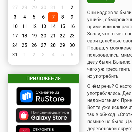
27
28
29
30
31
1
2
Они издревле были 
3
4
5
6
7
8
9
ушибы, обморожения
10
11
12
13
14
15
16
применяли как раст
Знали, что от чего 
17
18
19
20
21
22
23
свои целебные сво
24
25
26
27
28
29
30
Правда, у можжевел
31
1
2
3
4
5
6
пользовались, мимо
делу были. Бывало,
чего уж греха таить
их употребить.
ПРИЛОЖЕНИЯ
О чём речь? О наст
употреблялись. Дела
недомоганиях. Прин
Вот те уже исключи
так в обиход «Спот
помине не было. Да
деревенской округ