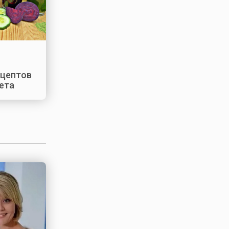
ецептов
ета