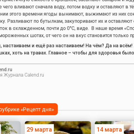
ле чего вливают сначала воду, потом водку и оставляют в 
чении этого времени ягоды вынимают, выжимают из них со
ку. Разливают по бутылкам, закупоривают их и оставляют 
иток в охлажденном, почти до 0°С, виде. В наше время «Сп
мороженных шотах, от чего он на вкус становится только п
, настаиваем и ещё раз настаиваем! На чём? Да на всём!
шках, хоть на травах. Главное – чтобы для здоровья было
nd.ru
я Журнала Calend.ru
 рубрике «Рецепт дня»
29 марта
14 марта