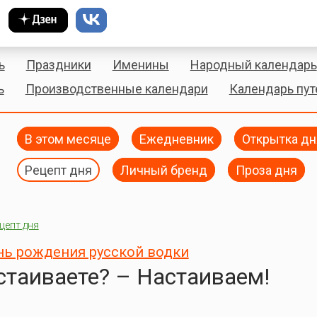
ь
Праздники
Именины
Народный календарь
ь
Производственные календари
Календарь пу
В этом месяце
Ежедневник
Открытка дн
Рецепт дня
Личный бренд
Проза дня
цепт дня
ь рождения русской водки
стаиваете? – Настаиваем!