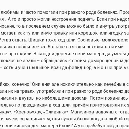
любимы и часто помогали при разного рода болезнях. Про
… А то и просто могли настроение поднять. Если при недо
ирания, то в последнем случае можно было и внутрь употр
помогает, как ту или иную травку или корешок, или ягодку з
йства отдать. Шишки тоже ход шли. Сосновые, можжевел
ьника плоды всё же больше на ягоды похожи, но и ими
 не проходили. В каждой деревне свои мастера да умельц
 лекаря не звали – обращались к своим, доморощенным д
 – хоть и учён был иной врач да фельдшер, а и он не прочь
ойках, конечно! Они вначале исключительно как лечебные 
ли их на травах, употребляли при разного рода болезнях д
имали и внутрь, но небольшими дозами. Потом появились 
тельно по праздникам в ход шли, причём приготовляли их з
ыкач», «Хреновуха», «Сливянка». Магазинов водочных тогда
 и зачем, спрашивается, они нужны были, когда в любой го
е свои винных дел мастера были? А уж прабабушки да пр