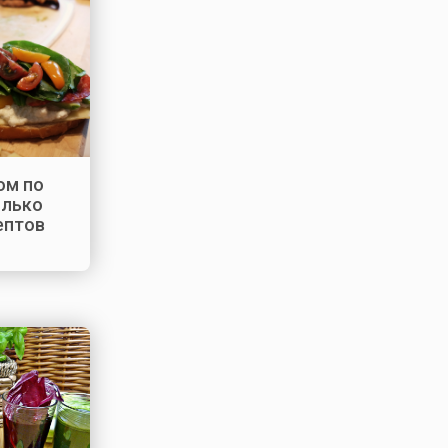
ом по
олько
ептов