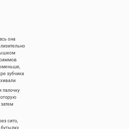
ась она
близительно
рлышком
граммов
поменьше,
ыре зубчика
яхивали.
и палочку
которую
 затем
ез сито,
в бутылку