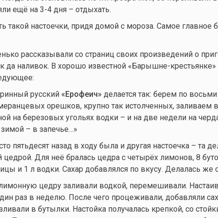
ли ещё на 3-4 дня – отдыхать.
 такой настоечки, придя домой с мороза. Самое главное 
енько рассказывали со страниц своих произведений о при
ек да наливок. В хорошо известной «Барышне-крестьянке» 
едующее:
аринный русский
«Ерофеич»
делается так: берем по восьми
омеранцевых орешков, крупно так истолченных, заливаем в
й на березовых угольях водки – и на две недели на черда
а зимой – в запечье…»
сто пятьдесят назад в ходу была и другая настоечка – та де
 цедрой. Для неё бралась цедра с четырёх лимонов, 8 бут
орицы и 1 л водки. Сахар добавлялся по вкусу. Делалась же о
 лимонную цедру заливали водкой, перемешивали. Настаив
один раз в неделю. После чего процеживали, добавляли сах
ливали в бутылки. Настойка получалась крепкой, со стойк