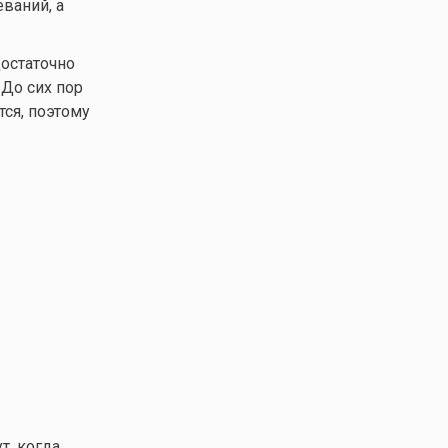
ваний, а
достаточно
 До сих пор
ся, поэтому
т, когда