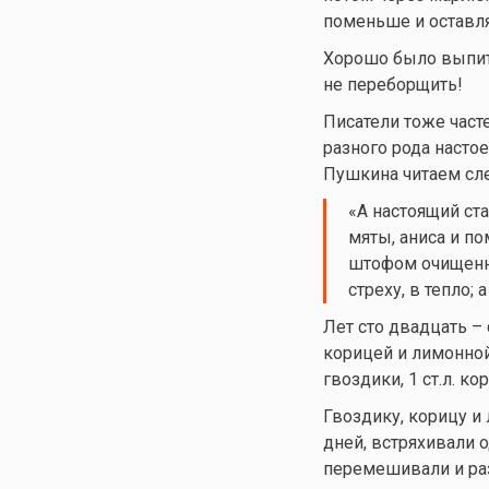
поменьше и оставля
Хорошо было выпить
не переборщить!
Писатели тоже част
разного рода насто
Пушкина читаем сл
«А настоящий ст
мяты, аниса и п
штофом очищенно
стреху, в тепло; 
Лет сто двадцать – 
корицей и лимонной
гвоздики, 1 ст.л. к
Гвоздику, корицу и
дней, встряхивали 
перемешивали и раз