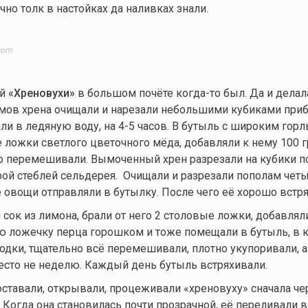
чно толк в настойках да наливках знали.
com
ой
«Хреновухи»
в большом почёте
когда-то
был. Да и делал
ммов хрена очищали и нарезали небольшими кубиками при
ли в ледяную воду, на 4-5 часов. В бутыль с широким го
 ложки светлого цветочного мёда, добавляли к нему 100 
о перемешивали. Вымоченный хрен разрезали на кубики 
арой стеблей сельдерея. Очищали и разрезали пополам чет
е овощи отправляли в бутылку. После чего её хорошо встр
сок из лимона, брали от него 2 столовые ложки, добавлял
ю ложечку перца горошком и тоже помещали в бутыль, в 
одки, тщательно всё перемешивали, плотно укупоривали, а
есто не неделю. Каждый день бутыль встряхивали.
ставали, открывали, процеживали «хреновуху» сначала чер
 Когда она становилась почти прозрачной, её переливали 