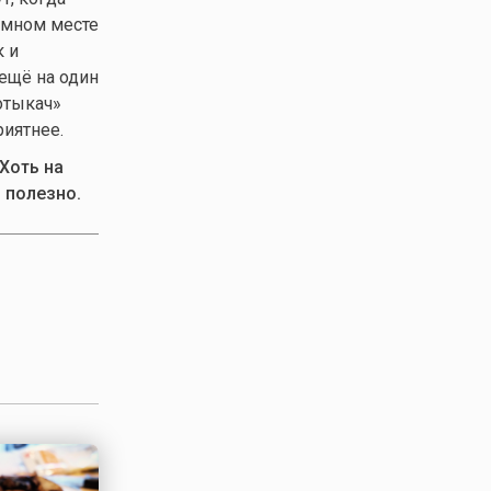
тёмном месте
к и
ещё на один
отыкач»
риятнее.
 Хоть на
 полезно.