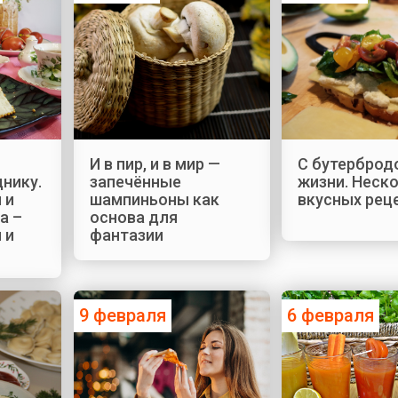
И в пир, и в мир —
С бутерброд
нику.
запечённые
жизни. Неск
 и
шампиньоны как
вкусных рец
а –
основа для
 и
фантазии
9 февраля
6 февраля