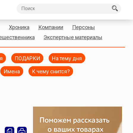
Хроника
Компании
Персоны
тешественника
Экспертные материалы
я
ПОДАРКИ
На тему дня
Имена
К чему снится?