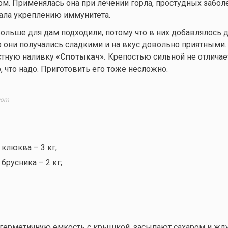
м. Применялась она при лечении горла, простудных заболе
ала укреплению иммунитета.
 больше для дам подходили, потому что в них добавлялось 
го они получались сладкими и на вкус довольно приятными.
стную наливку
«Спотыкач».
Крепостью сильной не отличает
о, что надо. Приготовить его тоже несложно.
com
клюква – 3 кг;
брусника – 2 кг;
ерметичную ёмкость с крышкой, засыпают сахаром и жду