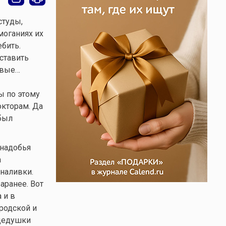
студы,
моганиях их
ебить.
аставить
овые…
ы по этому
окторам. Да
 был
снадобья
а
наливки.
аранее. Вот
 и в
родской и
адедушки