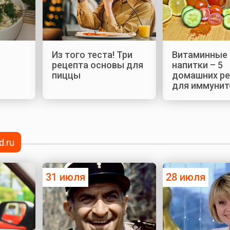
Из того теста! Три
Витаминные
рецепта основы для
напитки – 5
пиццы
домашних р
для иммунит
d.ru
31 июля
28 июля