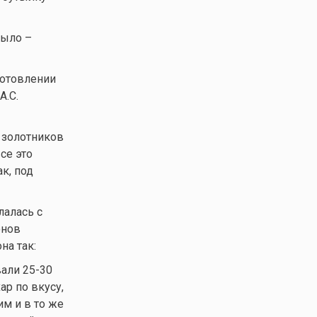
было –
готовлении
А.С.
 золотников
се это
к, под
лалась с
онов
на так:
али 25-30
ар по вкусу,
им и в то же