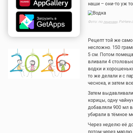
наши –
они-то
уж то
Фото: по
PxHere.
лицензии,
Рецепт той же сам
несложно. 150 гра
5 см. Потом помеща
вливали 4 столовые
водки и хорошеньк
то же делали и с п
чеснока, и затем вс
Затем выдавливали 
корицы, одну чайну
добавляли 900 мл в
убирали в тёмное м
Через неделю её до
потом через марлю.