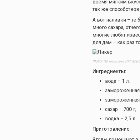
время мягким вкусо
так же способствов
А вот наливки – те
много сахара, отче
многие любят изве
для дам – как раз т
Фото: по
PxHere.
лицензии,
Ингредиенты:
вода – 1 л;
замороженная 
замороженная 
сахар – 700 г;
водка – 2,5 л.
Приготовление:
Ягоды помещают в г