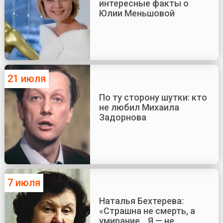
интересные факты о
Юлии Меньшовой
21 июля
По ту сторону шутки: кто
не любил Михаила
Задорнова
7 июля
Наталья Бехтерева:
«Страшна не смерть, а
умирание... Я — не