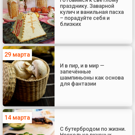
празднику. Заварной
кулич и ванильная пасха
– порадуйте себя и
близких
29 марта
И в пир, и в мир —
запечённые
шампиньоны как основа
для фантазии
14 марта
С бутербродом по жизни.
Несколько вкусных