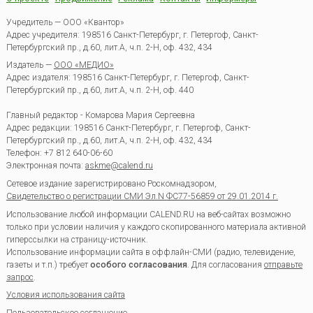
Учредитель — ООО «Квантор»
Адрес учредителя: 198516 Санкт-Петербург, г. Петергоф, Санкт-
Петербургский пр., д.60, лит.А, ч.п. 2-Н, оф. 432, 434
Издатель —
ООО «МЕДИО»
Адрес издателя: 198516 Санкт-Петербург, г. Петергоф, Санкт-
Петербургский пр., д.60, лит.А, ч.п. 2-Н, оф. 440
Главный редактор - Комарова Мария Сергеевна
Адрес редакции:
198516
Санкт-Петербург, г. Петергоф
,
Санкт-
Петербургский пр., д.60, лит.А, ч.п. 2-Н, оф. 432, 434
Телефон:
+7 812 640-06-60
Электронная почта:
askme@calend.ru
Сетевое издание зарегистрировано Роскомнадзором,
Свидетельство о регистрации СМИ Эл.N ФС77-56859 от 29.01.2014 г.
Использование любой информации CALEND.RU на веб-сайтах возможно
только при условии наличия у каждого скопированного материала активной
гиперссылки на страницу-источник.
Использование информации сайта в оффлайн-СМИ (радио, телевидение,
газеты и т.п.) требует
особого согласования
. Для согласования
отправьте
запрос
.
Условия использования сайта