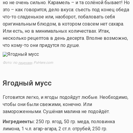
но не очень сильно. Карамель – и та солёной бывает! Но
это – как говорится, дело вкуса: съесть под конец обеда
что-то
сладенькое или, наоборот, побаловать себя
оригинальным блюдом, в котором совсем нет сахара.
Или есть, но в минимальных количествах. Итак,
несколько рецептов в день десерта. Вполне возможно,
что
кому-то
они придутся по душе.
Фото: по
PxHere.com
лицензии,
Ягодный мусс
Готовится легко, и ягоды подойдут любые. Необходимо,
чтобы они были свежими, конечно. Или
замороженными. Сушёная малина не подойдёт.
Ингредиенты:
250 гр. ягод, 50 гр. меда, половинка
лимона, 1 ч.л. агар-агара, 2 ст.л. отрубей, 250 гр.