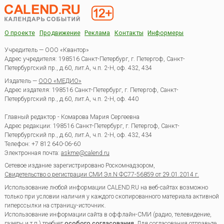
О проекте
Продвижение
Реклама
Контакты
Информеры
Учредитель — ООО «Квантор»
Адрес учредителя: 198516 Санкт-Петербург, г. Петергоф, Санкт-
Петербургский пр., д.60, лит.А, ч.п. 2-Н, оф. 432, 434
Издатель —
ООО «МЕДИО»
Адрес издателя: 198516 Санкт-Петербург, г. Петергоф, Санкт-
Петербургский пр., д.60, лит.А, ч.п. 2-Н, оф. 440
Главный редактор - Комарова Мария Сергеевна
Адрес редакции:
198516
Санкт-Петербург, г. Петергоф
,
Санкт-
Петербургский пр., д.60, лит.А, ч.п. 2-Н, оф. 432, 434
Телефон:
+7 812 640-06-60
Электронная почта:
askme@calend.ru
Сетевое издание зарегистрировано Роскомнадзором,
Свидетельство о регистрации СМИ Эл.N ФС77-56859 от 29.01.2014 г.
Использование любой информации CALEND.RU на веб-сайтах возможно
только при условии наличия у каждого скопированного материала активной
гиперссылки на страницу-источник.
Использование информации сайта в оффлайн-СМИ (радио, телевидение,
газеты и т.п.) требует
особого согласования
. Для согласования
отправьте