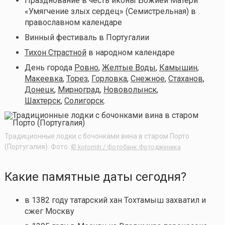
Празднование в честь иконы Божией Матери
«Умягчение злых сердец» (Семистрельная) в
православном календаре
Винный фестиваль в Португалии
Тихон Страстной
в народном календаре
День города
Ровно
,
Желтые Воды
,
Камышин
,
Макеевка
,
Торез
,
Горловка
,
Снежное
,
Стаханов
,
Донецк
,
Мирноград
,
Нововолынск
,
Шахтерск
,
Солигорск
.
Традиционные лодки с бочонками вина в старом Порто
(Португалия). Фото:
© kotomiti / Фотобанк Фотодженика
Какие памятные даты сегодня?
в 1382 году татарский хан Тохтамыш захватил и
сжег Москву