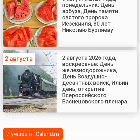
понедельник: День
арбуза, День памяти
святого пророка
Иезекииля, 80 лет
Николаю Бурляеву
2 августа 2026 года,
2 августа
воскресенье: День
железнодорожника,
День Воздушно-
десантных войск, Ильин
день, открытие
Всероссийского
Васнецовского пленэра
Лучшее от Calend.ru