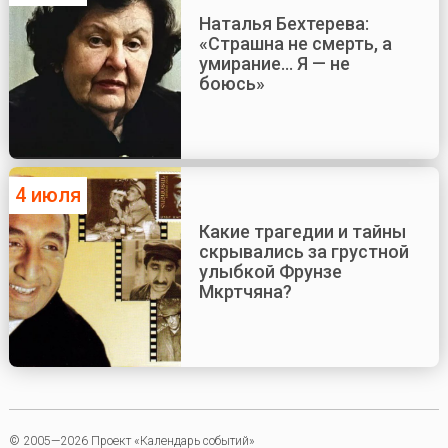
Наталья Бехтерева:
«Страшна не смерть, а
умирание... Я — не
боюсь»
4 июля
Какие трагедии и тайны
скрывались за грустной
улыбкой Фрунзе
Мкртчяна?
© 2005—2026 Проект «Календарь событий»