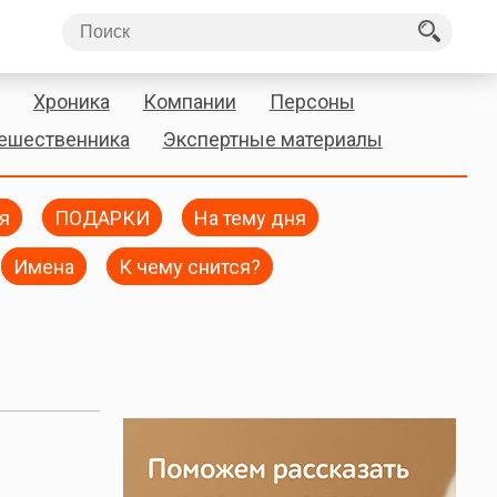
Хроника
Компании
Персоны
тешественника
Экспертные материалы
я
ПОДАРКИ
На тему дня
Имена
К чему снится?