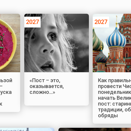
2027
2027
льзой
«Пост – это,
Как правиль
–
оказывается,
провести Чи
куска
сложно…»
понедельник
начать Вели
к
пост: стари
традиции, о
обряды