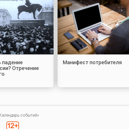
ь падение
Манифест потребителя
ссии? Отречение
го
Календарь событий»