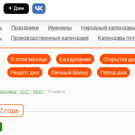
ь
Праздники
Именины
Народный календарь
ь
Производственные календари
Календарь пу
В этом месяце
Ежедневник
Открытка дн
Рецепт дня
Личный бренд
Проза дня
риодика
/
2027
/
Март
/ 15 марта
7 года