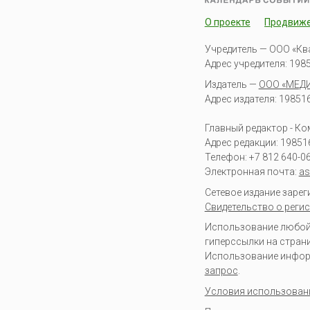
О проекте
Продвиж
Учредитель — ООО «Кв
Адрес учредителя: 19851
Издатель —
ООО «МЕД
Адрес издателя: 198516 
Главный редактор - К
Адрес редакции:
19851
Телефон:
+7 812 640-0
Электронная почта:
as
Сетевое издание заре
Свидетельство о регис
Использование любой 
гиперссылки на стран
Использование информа
запрос
.
Условия использован