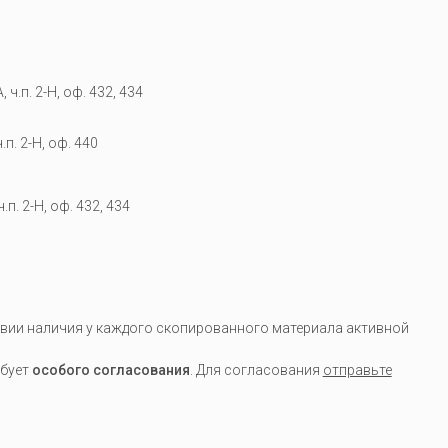
 ч.п. 2-Н, оф. 432, 434
.п. 2-Н, оф. 440
.п. 2-Н, оф. 432, 434
вии наличия у каждого скопированного материала активной
ебует
особого согласования
. Для согласования
отправьте