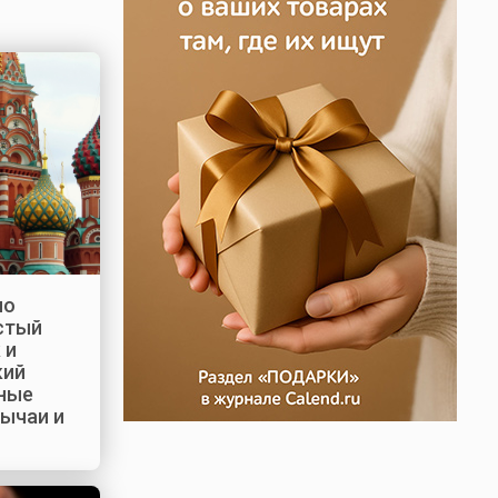
но
стый
 и
кий
нные
бычаи и