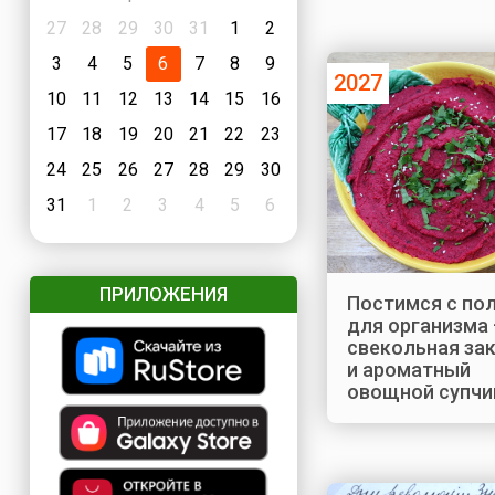
27
28
29
30
31
1
2
3
4
5
6
7
8
9
2027
10
11
12
13
14
15
16
17
18
19
20
21
22
23
24
25
26
27
28
29
30
31
1
2
3
4
5
6
ПРИЛОЖЕНИЯ
Постимся с по
для организма 
свекольная за
и ароматный
овощной супчи