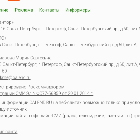
ение
Реклама
Контакты
Информеры
антор»
6 Санкт-Петербург, г. Петергоф, Санкт-Петербургский пр., д.60, лит.А,
ИО»
Санкт-Петербург, г. Петергоф, Санкт-Петербургский пр., д.60, лит.А, ч
омарова Мария Сергеевна
6
Санкт-Петербург, г. Петергоф
,
Санкт-Петербургский пр., д.60, лит.А, ч
6-60
kme@calend.ru
гистрировано Роскомнадзором,
трации СМИ Эл.N ФС77-56859 от 29.01.2014 г.
информации CALEND.RU на веб-сайтах возможно только при усло
ицу-источник.
ции сайта в оффлайн-СМИ (радио, телевидение, газеты и т.п.) тр
ия сайта