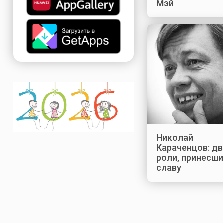
Мэй
Николай
Караченцов: дв
роли, принесш
славу