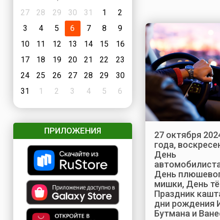
27
28
29
30
31
1
2
3
4
5
6
7
8
9
10
11
12
13
14
15
16
17
18
19
20
21
22
23
24
25
26
27
28
29
30
31
1
2
3
4
5
6
ПРИЛОЖЕНИЯ
27 октября 202
года, воскресе
День
автомобилиста
День плюшево
мишки, День тё
Праздник кашт
дни рождения 
Бутмана и Ван