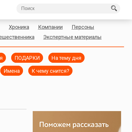
Хроника
Компании
Персоны
тешественника
Экспертные материалы
я
ПОДАРКИ
На тему дня
Имена
К чему снится?