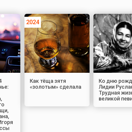
2024
4
Как тёща зятя
Ко дню рож
нье:
«золотым» сделала
Лидии Русла
Трудная жиз
,
великой пев
го
щи,
ана,
Игоря
ессы