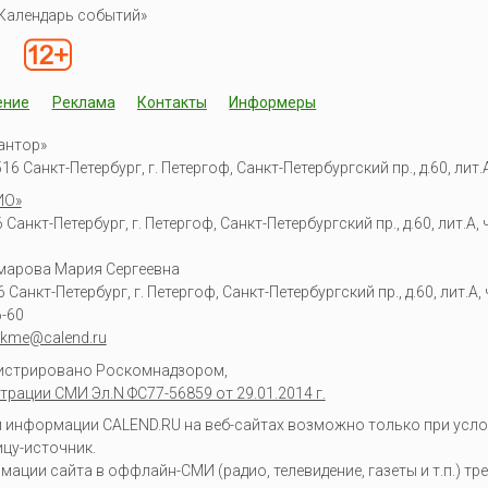
Календарь событий»
ение
Реклама
Контакты
Информеры
антор»
6 Санкт-Петербург, г. Петергоф, Санкт-Петербургский пр., д.60, лит.А,
ИО»
Санкт-Петербург, г. Петергоф, Санкт-Петербургский пр., д.60, лит.А, ч
омарова Мария Сергеевна
6
Санкт-Петербург, г. Петергоф
,
Санкт-Петербургский пр., д.60, лит.А, ч
6-60
kme@calend.ru
гистрировано Роскомнадзором,
трации СМИ Эл.N ФС77-56859 от 29.01.2014 г.
информации CALEND.RU на веб-сайтах возможно только при усло
ицу-источник.
ции сайта в оффлайн-СМИ (радио, телевидение, газеты и т.п.) тр