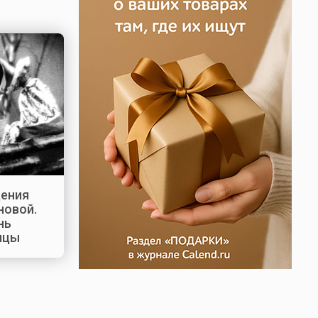
дения
новой.
нь
ицы