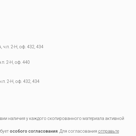
 ч.п. 2-Н, оф. 432, 434
.п. 2-Н, оф. 440
.п. 2-Н, оф. 432, 434
вии наличия у каждого скопированного материала активной
ебует
особого согласования
. Для согласования
отправьте