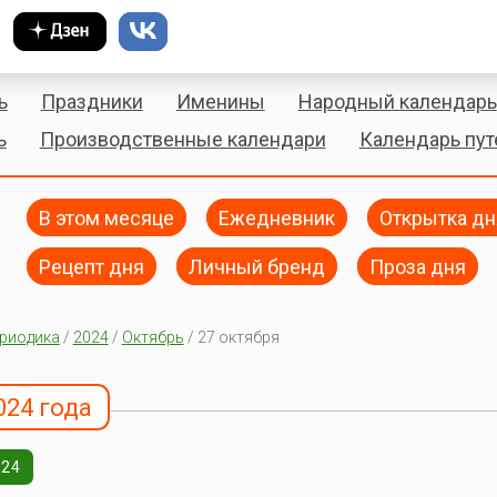
ь
Праздники
Именины
Народный календарь
ь
Производственные календари
Календарь пу
В этом месяце
Ежедневник
Открытка дн
Рецепт дня
Личный бренд
Проза дня
риодика
/
2024
/
Октябрь
/ 27 октября
024 года
024