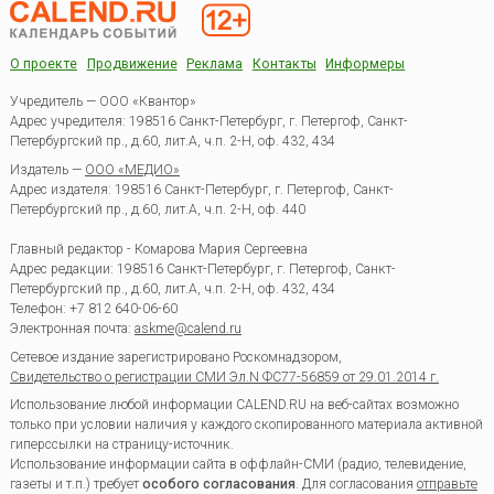
О проекте
Продвижение
Реклама
Контакты
Информеры
Учредитель — ООО «Квантор»
Адрес учредителя: 198516 Санкт-Петербург, г. Петергоф, Санкт-
Петербургский пр., д.60, лит.А, ч.п. 2-Н, оф. 432, 434
Издатель —
ООО «МЕДИО»
Адрес издателя: 198516 Санкт-Петербург, г. Петергоф, Санкт-
Петербургский пр., д.60, лит.А, ч.п. 2-Н, оф. 440
Главный редактор - Комарова Мария Сергеевна
Адрес редакции:
198516
Санкт-Петербург, г. Петергоф
,
Санкт-
Петербургский пр., д.60, лит.А, ч.п. 2-Н, оф. 432, 434
Телефон:
+7 812 640-06-60
Электронная почта:
askme@calend.ru
Сетевое издание зарегистрировано Роскомнадзором,
Свидетельство о регистрации СМИ Эл.N ФС77-56859 от 29.01.2014 г.
Использование любой информации CALEND.RU на веб-сайтах возможно
только при условии наличия у каждого скопированного материала активной
гиперссылки на страницу-источник.
Использование информации сайта в оффлайн-СМИ (радио, телевидение,
газеты и т.п.) требует
особого согласования
. Для согласования
отправьте