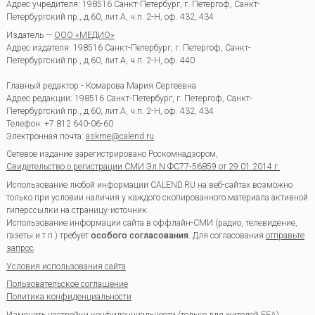
Адрес учредителя: 198516 Санкт-Петербург, г. Петергоф, Санкт-
Петербургский пр., д.60, лит.А, ч.п. 2-Н, оф. 432, 434
Издатель —
ООО «МЕДИО»
Адрес издателя: 198516 Санкт-Петербург, г. Петергоф, Санкт-
Петербургский пр., д.60, лит.А, ч.п. 2-Н, оф. 440
Главный редактор - Комарова Мария Сергеевна
Адрес редакции:
198516
Санкт-Петербург, г. Петергоф
,
Санкт-
Петербургский пр., д.60, лит.А, ч.п. 2-Н, оф. 432, 434
Телефон:
+7 812 640-06-60
Электронная почта:
askme@calend.ru
Сетевое издание зарегистрировано Роскомнадзором,
Свидетельство о регистрации СМИ Эл.N ФС77-56859 от 29.01.2014 г.
Использование любой информации CALEND.RU на веб-сайтах возможно
только при условии наличия у каждого скопированного материала активной
гиперссылки на страницу-источник.
Использование информации сайта в оффлайн-СМИ (радио, телевидение,
газеты и т.п.) требует
особого согласования
. Для согласования
отправьте
запрос
.
Условия использования сайта
Пользовательское соглашение
Политика конфиденциальности