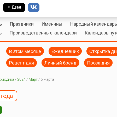
ь
Праздники
Именины
Народный календарь
ь
Производственные календари
Календарь пу
В этом месяце
Ежедневник
Открытка дн
Рецепт дня
Личный бренд
Проза дня
риодика
/
2024
/
Март
/ 5 марта
 года