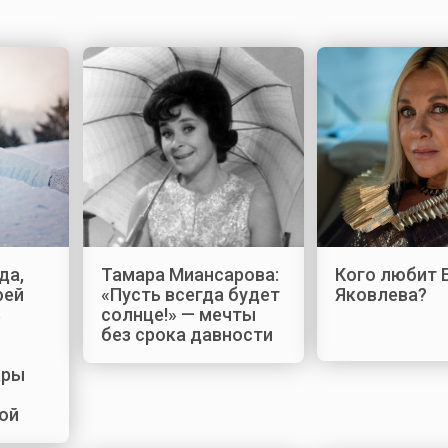
да,
Тамара Миансарова:
Кого любит 
фей
«Пусть всегда будет
Яковлева?
ь
солнце!» — мечты
без срока давности
ары
ой