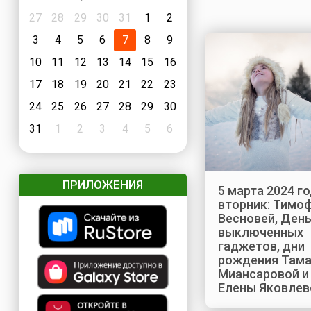
27
28
29
30
31
1
2
3
4
5
6
7
8
9
10
11
12
13
14
15
16
17
18
19
20
21
22
23
24
25
26
27
28
29
30
31
1
2
3
4
5
6
ПРИЛОЖЕНИЯ
5 марта 2024 го
вторник: Тимо
Весновей, Ден
выключенных
гаджетов, дни
рождения Там
Миансаровой и
Елены Яковлев