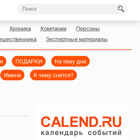
Хроника
Компании
Персоны
тешественника
Экспертные материалы
я
ПОДАРКИ
На тему дня
Имена
К чему снится?