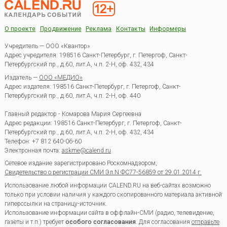
О проекте
Продвижение
Реклама
Контакты
Информеры
Учредитель — ООО «Квантор»
Адрес учредителя: 198516 Санкт-Петербург, г. Петергоф, Санкт-
Петербургский пр., д.60, лит.А, ч.п. 2-Н, оф. 432, 434
Издатель —
ООО «МЕДИО»
Адрес издателя: 198516 Санкт-Петербург, г. Петергоф, Санкт-
Петербургский пр., д.60, лит.А, ч.п. 2-Н, оф. 440
Главный редактор - Комарова Мария Сергеевна
Адрес редакции:
198516
Санкт-Петербург, г. Петергоф
,
Санкт-
Петербургский пр., д.60, лит.А, ч.п. 2-Н, оф. 432, 434
Телефон:
+7 812 640-06-60
Электронная почта:
askme@calend.ru
Сетевое издание зарегистрировано Роскомнадзором,
Свидетельство о регистрации СМИ Эл.N ФС77-56859 от 29.01.2014 г.
Использование любой информации CALEND.RU на веб-сайтах возможно
только при условии наличия у каждого скопированного материала активной
гиперссылки на страницу-источник.
Использование информации сайта в оффлайн-СМИ (радио, телевидение,
газеты и т.п.) требует
особого согласования
. Для согласования
отправьте