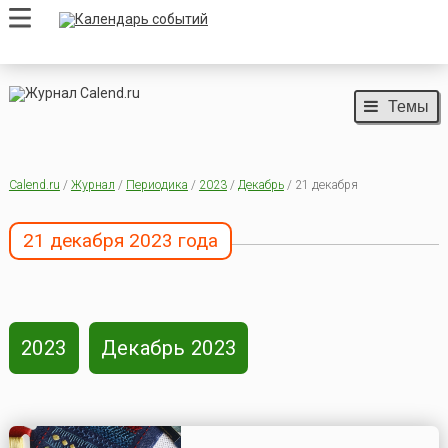
Темы
Calend.ru
/
Журнал
/
Периодика
/
2023
/
Декабрь
/ 21 декабря
21 декабря 2023 года
2023
Декабрь 2023