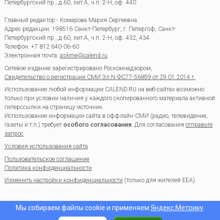
Петербургский пр., д.60, лит.А, ч.п. 2-Н, оф. 440
Главный редактор - Комарова Мария Сергеевна
Адрес редакции:
198516
Санкт-Петербург, г. Петергоф
,
Санкт-
Петербургский пр., д.60, лит.А, ч.п. 2-Н, оф. 432, 434
Телефон:
+7 812 640-06-60
Электронная почта:
askme@calend.ru
Сетевое издание зарегистрировано Роскомнадзором,
Свидетельство о регистрации СМИ Эл.N ФС77-56859 от 29.01.2014 г.
Использование любой информации CALEND.RU на веб-сайтах возможно
только при условии наличия у каждого скопированного материала активной
гиперссылки на страницу-источник.
Использование информации сайта в оффлайн-СМИ (радио, телевидение,
газеты и т.п.) требует
особого согласования
. Для согласования
отправьте
запрос
.
Условия использования сайта
Пользовательское соглашение
Политика конфиденциальности
Изменить настройки конфиденциальности
(только для жителей EEA).
Мы собираем файлы cookie и применяем
Яндекс.Метрику
.