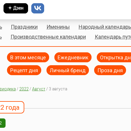
ь
Праздники
Именины
Народный календарь
ь
Производственные календари
Календарь пу
В этом месяце
Ежедневник
Открытка дн
Рецепт дня
Личный бренд
Проза дня
риодика
/
2022
/
Август
/ 3 августа
22 года
2