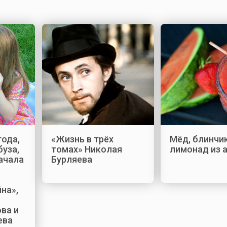
года,
«Жизнь в трёх
Мёд, блинчи
буза,
томах» Николая
лимонад из 
начала
Бурляева
на»,
ва и
ева