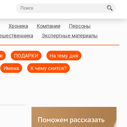
Хроника
Компании
Персоны
тешественника
Экспертные материалы
я
ПОДАРКИ
На тему дня
Имена
К чему снится?