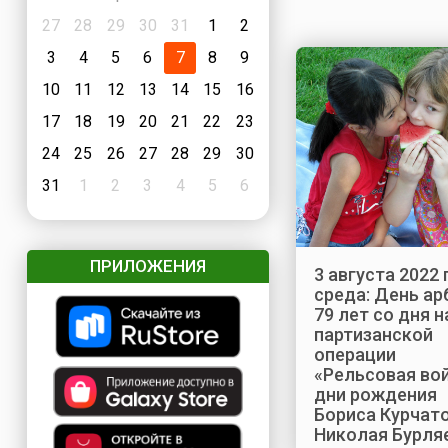
27
28
29
30
31
1
2
3
4
5
6
7
8
9
10
11
12
13
14
15
16
17
18
19
20
21
22
23
24
25
26
27
28
29
30
31
1
2
3
4
5
6
ПРИЛОЖЕНИЯ
3 августа 2022 
среда: День ар
79 лет со дня 
партизанской
операции
«Рельсовая вой
дни рождения
Бориса Курчато
Николая Бурля