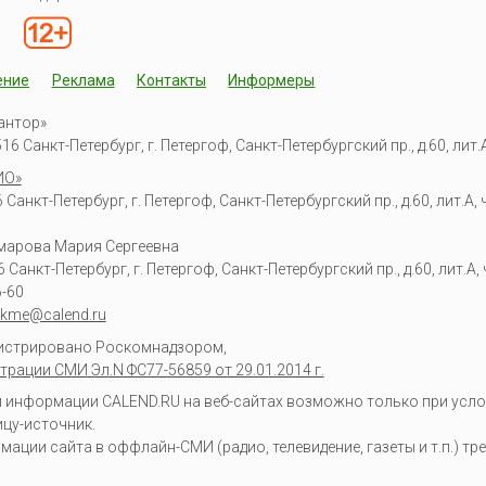
ение
Реклама
Контакты
Информеры
антор»
6 Санкт-Петербург, г. Петергоф, Санкт-Петербургский пр., д.60, лит.А,
ИО»
Санкт-Петербург, г. Петергоф, Санкт-Петербургский пр., д.60, лит.А, ч
омарова Мария Сергеевна
6
Санкт-Петербург, г. Петергоф
,
Санкт-Петербургский пр., д.60, лит.А, ч
6-60
kme@calend.ru
гистрировано Роскомнадзором,
трации СМИ Эл.N ФС77-56859 от 29.01.2014 г.
информации CALEND.RU на веб-сайтах возможно только при усло
ицу-источник.
ции сайта в оффлайн-СМИ (радио, телевидение, газеты и т.п.) тр