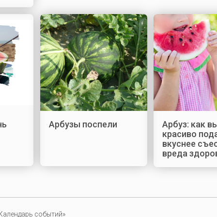
нь
Арбузы поспели
Арбуз: как в
красиво под
вкуснее съе
вреда здоро
Календарь событий»