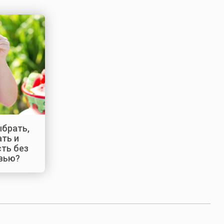
ыбрать,
ать и
сть без
вью?