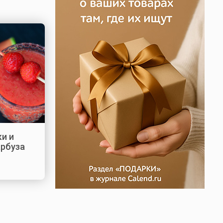
ки и
арбуза