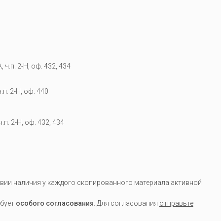
 ч.п. 2-Н, оф. 432, 434
.п. 2-Н, оф. 440
.п. 2-Н, оф. 432, 434
вии наличия у каждого скопированного материала активной
ебует
особого согласования
. Для согласования
отправьте