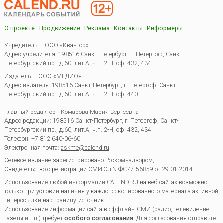
О проекте
Продвижение
Реклама
Контакты
Информеры
Учредитель — ООО «Квантор»
Адрес учредителя: 198516 Санкт-Петербург, г. Петергоф, Санкт-
Петербургский пр., д.60, лит.А, ч.п. 2-Н, оф. 432, 434
Издатель —
ООО «МЕДИО»
Адрес издателя: 198516 Санкт-Петербург, г. Петергоф, Санкт-
Петербургский пр., д.60, лит.А, ч.п. 2-Н, оф. 440
Главный редактор - Комарова Мария Сергеевна
Адрес редакции:
198516
Санкт-Петербург, г. Петергоф
,
Санкт-
Петербургский пр., д.60, лит.А, ч.п. 2-Н, оф. 432, 434
Телефон:
+7 812 640-06-60
Электронная почта:
askme@calend.ru
Сетевое издание зарегистрировано Роскомнадзором,
Свидетельство о регистрации СМИ Эл.N ФС77-56859 от 29.01.2014 г.
Использование любой информации CALEND.RU на веб-сайтах возможно
только при условии наличия у каждого скопированного материала активной
гиперссылки на страницу-источник.
Использование информации сайта в оффлайн-СМИ (радио, телевидение,
газеты и т.п.) требует
особого согласования
. Для согласования
отправьте