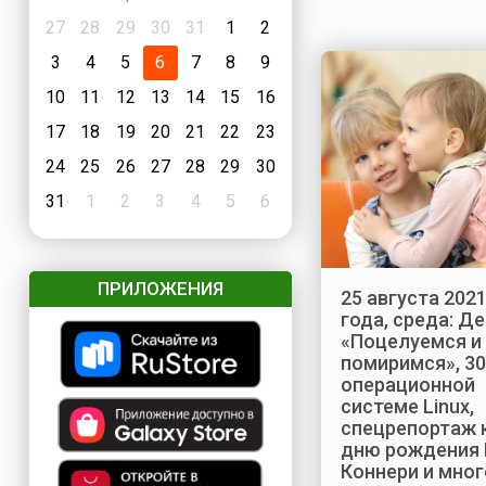
27
28
29
30
31
1
2
3
4
5
6
7
8
9
10
11
12
13
14
15
16
17
18
19
20
21
22
23
24
25
26
27
28
29
30
31
1
2
3
4
5
6
ПРИЛОЖЕНИЯ
25 августа 202
года, среда: Д
«Поцелуемся и
помиримся», 30
операционной
системе Linux,
спецрепортаж 
дню рождения
Коннери и мног