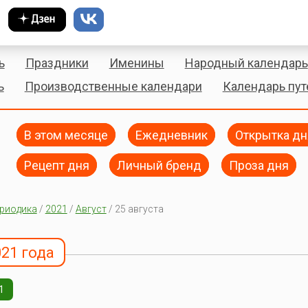
ь
Праздники
Именины
Народный календарь
ь
Производственные календари
Календарь пу
В этом месяце
Ежедневник
Открытка дн
Рецепт дня
Личный бренд
Проза дня
риодика
/
2021
/
Август
/ 25 августа
021 года
1