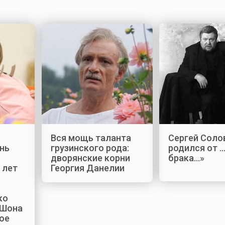
1
Вся мощь таланта
Сергей Солов
ень
грузинского рода:
родился от 
дворянские корни
брака…»
 лет
Георгия Данелии
ко
 Шона
ое