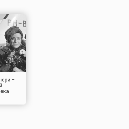
нери –
й
века