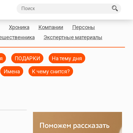
Хроника
Компании
Персоны
тешественника
Экспертные материалы
я
ПОДАРКИ
На тему дня
Имена
К чему снится?