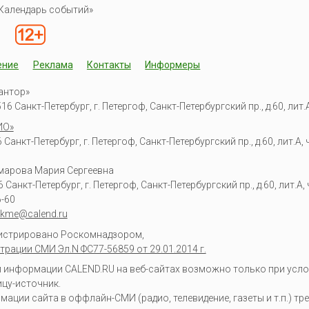
Календарь событий»
ение
Реклама
Контакты
Информеры
антор»
6 Санкт-Петербург, г. Петергоф, Санкт-Петербургский пр., д.60, лит.А,
ИО»
Санкт-Петербург, г. Петергоф, Санкт-Петербургский пр., д.60, лит.А, ч
омарова Мария Сергеевна
6
Санкт-Петербург, г. Петергоф
,
Санкт-Петербургский пр., д.60, лит.А, ч
6-60
kme@calend.ru
гистрировано Роскомнадзором,
трации СМИ Эл.N ФС77-56859 от 29.01.2014 г.
информации CALEND.RU на веб-сайтах возможно только при усло
ицу-источник.
ции сайта в оффлайн-СМИ (радио, телевидение, газеты и т.п.) тр