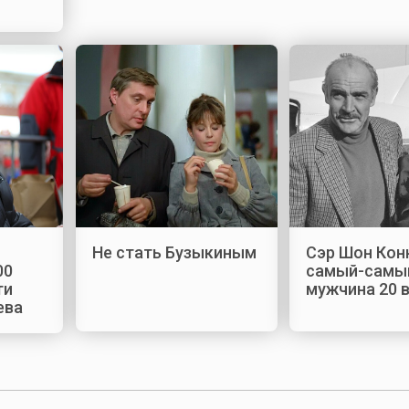
Не стать Бузыкиным
Сэр Шон Кон
00
самый-самы
ти
мужчина 20 
ева