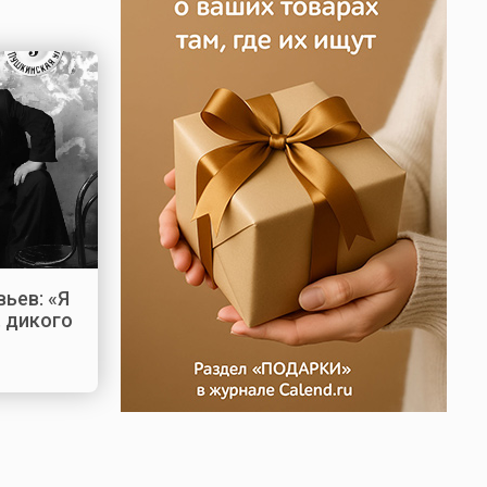
ьев: «Я
… дикого