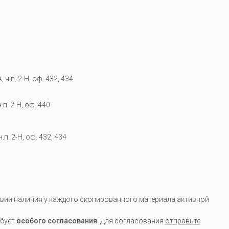
 ч.п. 2-Н, оф. 432, 434
.п. 2-Н, оф. 440
.п. 2-Н, оф. 432, 434
вии наличия у каждого скопированного материала активной
ебует
особого согласования
. Для согласования
отправьте